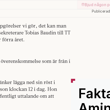
Bjud någon p
Publicera
ppgörelser vi gör, det kan man
sekreterare Tobias Baudin till TT
förra året.
en överenskommelse som är från i
ker lägga ned sin röst i
Fakt
on klockan 12 i dag. Hon
entligt uttalande om att
Ami