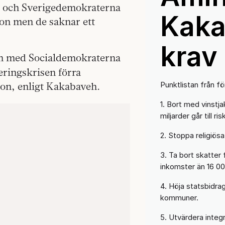
a och Sverigedemokraterna
Kaka
son men de saknar ett
krav
n med Socialdemokraterna
geringskrisen förra
Punktlistan från f
on, enligt Kakabaveh.
1. Bort med vinstja
miljarder går till ris
2. Stoppa religiösa 
3. Ta bort skatter
inkomster än 16 00
4. Höja statsbidrag
kommuner.
5. Utvärdera integ