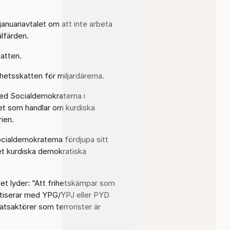
 januariavtalet om att inte arbeta
älfärden.
katten.
ghetsskatten för miljardärerna.
med Socialdemokraterna i
et som handlar om kurdiska
rien.
cialdemokraterna fördjupa sitt
t kurdiska demokratiska
let lyder: ”Att frihetskämpar som
atiserar med YPG/YPJ eller PYD
atsaktörer som terrorister är