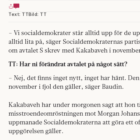
Text: TT
Bild: TT
– Vi socialdemokrater står alltid upp för de u
alltid lita på, säger Socialdemokraternas parti
om avtalet S skrev med Kakabaveh i november 
TT: Har ni förändrat avtalet på något sätt?
– Nej, det finns inget nytt, inget har hänt. D
november i fjol den gäller, säger Baudin.
Kakabaveh har under morgonen sagt att hon tän
misstroendeomröstningen mot Morgan Johanss
uppmanade Socialdemokraterna att göra ett off
uppgörelsen gäller.