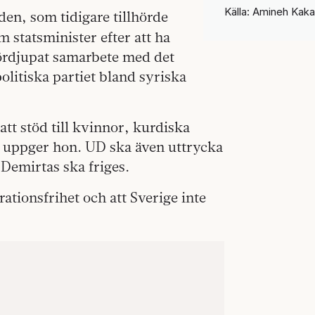
Källa: Amineh Kak
lden, som tidigare tillhörde
statsminister efter att ha
 fördjupat samarbete med det
litiska partiet bland syriska
tt stöd till kvinnor, kurdiska
, uppger hon. UD ska även uttrycka
 Demirtas ska friges.
tionsfrihet och att Sverige inte