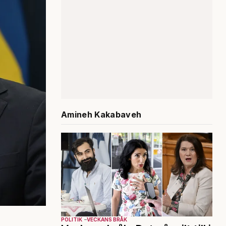
Amineh Kakabaveh
POLITIK
VECKANS BRÅK