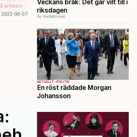
Veckans bråk: Det går vilt till i
å artikeln
riksdagen
d 2022-06-07
Av: Redaktionen
AKTUELLT
POLITIK
En röst räddade Morgan
Johansson
Av: TT
a:
neh