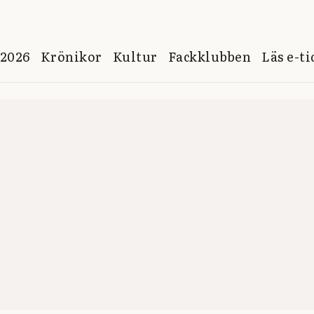
 2026
Krönikor
Kultur
Fackklubben
Läs e-t