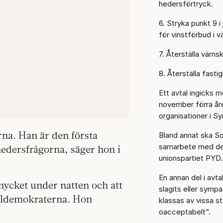
hedersförtryck.
6. Stryka punkt 9 i
för vinstförbud i v
7. Återställa värns
8. Återställa fasti
Ett avtal ingicks 
november förra år
organisationer i Sy
rna. Han är den första
Bland annat ska So
samarbete med de
 hedersfrågorna, säger hon i
unionspartiet PYD.
En annan del i avta
mycket under natten och att
slagits eller symp
ialdemokraterna. Hon
klassas av vissa st
oacceptabelt”.