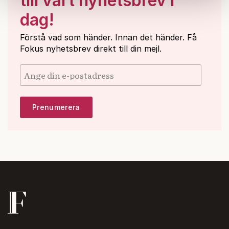
till vårt nyhetsbrev i
samlat in när du har använt deras tjänster.
dag!
Om du vill läsa mer om hur vi hanterar personuppgifter
kan du göra det
här
.
Förstå vad som händer. Innan det händer. Få
Fokus nyhetsbrev direkt till din mejl.