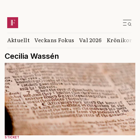
Aktuellt
Veckans Fokus
Val 2026
Krönikor
K
Cecilia Wassén
STICKET