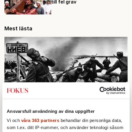
till fel grav
Mest lästa
BOKRECENSION
1.
Ansvarsfull användning av dina uppgifter
Den röda tråden som brast
Av: Gustaf Lewander
Vi och
våra 363 partners
behandlar din personliga data,
KRÖNIKA
2.
Frans Wachtmeister:
Ja, AC är ett hot mot den
som t.ex. ditt IP-nummer, och använder teknologi såsom