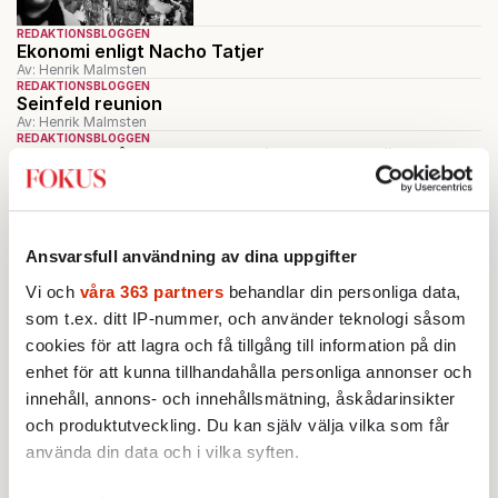
REDAKTIONSBLOGGEN
Ekonomi enligt Nacho Tatjer
Av: Henrik Malmsten
REDAKTIONSBLOGGEN
Seinfeld reunion
Av: Henrik Malmsten
REDAKTIONSBLOGGEN
Om Rosengård ”De skapar sitt eget samhälle”
Av: Henrik Malmsten
REDAKTIONSBLOGGEN
Himmelsk frid med paraply
Av: Henrik Malmsten
Ansvarsfull användning av dina uppgifter
Ladda fler
Vi och
våra 363 partners
behandlar din personliga data,
Mest lästa
som t.ex. ditt IP-nummer, och använder teknologi såsom
cookies för att lagra och få tillgång till information på din
enhet för att kunna tillhandahålla personliga annonser och
innehåll, annons- och innehållsmätning, åskådarinsikter
och produktutveckling. Du kan själv välja vilka som får
använda din data och i vilka syften.