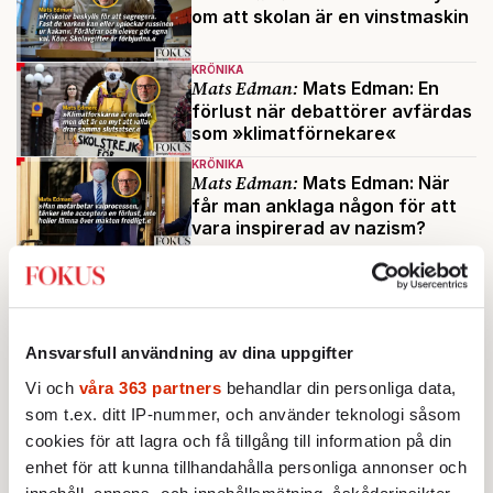
om att skolan är en vinstmaskin
KRÖNIKA
Mats Edman:
Mats Edman: En
förlust när debattörer avfärdas
som »klimatförnekare«
KRÖNIKA
Mats Edman:
Mats Edman: När
får man anklaga någon för att
vara inspirerad av nazism?
KRÖNIKA
Mats Edman:
Mats Edman: Mer
överbeskydd än skydd
Ansvarsfull användning av dina uppgifter
KRÖNIKA
Mats Edman:
Mats Edman: Inget
Vi och
våra 363 partners
behandlar din personliga data,
»Pensionat Paradiset« för de
som t.ex. ditt IP-nummer, och använder teknologi såsom
äldre i Sverige
cookies för att lagra och få tillgång till information på din
enhet för att kunna tillhandahålla personliga annonser och
Mest lästa