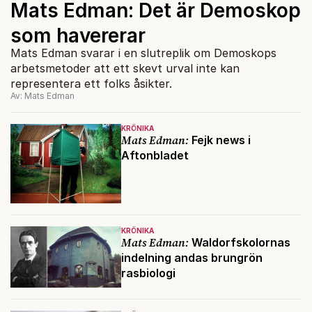
Mats Edman: Det är Demoskop
som havererar
Mats Edman svarar i en slutreplik om Demoskops
arbetsmetoder att ett skevt urval inte kan
representera ett folks åsikter.
Av: Mats Edman
KRÖNIKA
Mats Edman:
Fejk news i
Aftonbladet
KRÖNIKA
Mats Edman:
Waldorfskolornas
indelning andas brungrön
rasbiologi