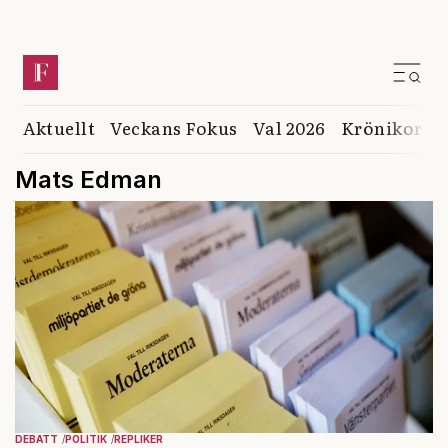
Aktuellt
Veckans Fokus
Val 2026
Krönikor
K
Mats Edman
DEBATT
POLITIK
REPLIKER