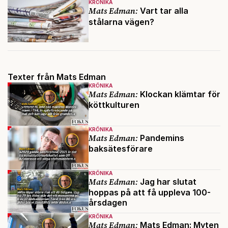
KRÖNIKA
Mats Edman:
Vart tar alla
stålarna vägen?
Texter från Mats Edman
KRÖNIKA
Mats Edman:
Klockan klämtar för
köttkulturen
KRÖNIKA
Mats Edman:
Pandemins
baksätesförare
KRÖNIKA
Mats Edman:
Jag har slutat
hoppas på att få uppleva 100-
årsdagen
KRÖNIKA
Mats Edman:
Mats Edman: Myten