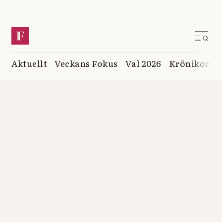
Aktuellt
Veckans Fokus
Val 2026
Krönikor
K