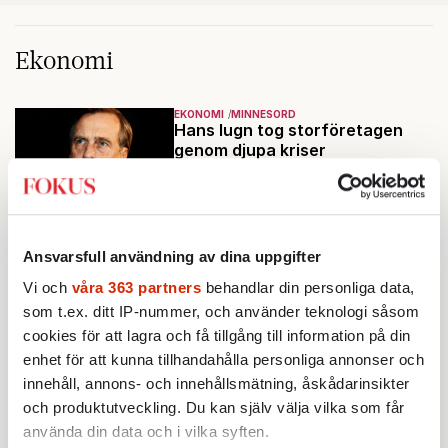
Ekonomi
EKONOMI
MINNESORD
Hans lugn tog storföretagen
genom djupa kriser
Företagsledaren Björn Svedberg
dog den 25 juni, 88 år gammal.
Av: Jon Åsberg
•
AKTUELLT
EKONOMI
Ansvarsfull användning av dina uppgifter
Börsen tar ett kliv uppåt – trots
dyrare olja
Vi och
våra 363 partners
behandlar din personliga data,
Stockholmsbörsen har vänt upp
som t.ex. ditt IP-nummer, och använder teknologi såsom
på plus under
cookies för att lagra och få tillgång till information på din
förmiddagshandeln, efter en
enhet för att kunna tillhandahålla personliga annonser och
Av: TT
inledning nedåt – trots ett högre
innehåll, annons- och innehållsmätning, åskådarinsikter
oljepris och AI-oro.
och produktutveckling. Du kan själv välja vilka som får
AKTUELLT
EKONOMI
Extremhetta på sommarbörsen
använda din data och i vilka syften.
Börsen handlas på rekordnivåer,