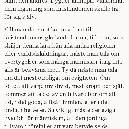
samt den andres. Dygder allihopa, välkomna,
men ingenting som kristendomen skulle ha
för sig själv.
Vill man däremot komma fram till
kristendomens glödande kärna, till tron, som
skiljer denna lära från alla andra religioner
eller världsåskådningar, måste man tala om
övertygelser som många människor idag inte
alls är bekväma med. Ty då måste man tala
om det mest otroliga, om evigheten. Om
löftet, att varje invidivid, med kropp och själ,
kommer att ta del av en tillvaro bortom all
tid, i det goda, alltså i himlen, eller i det
onda, i helvetet. Så viktigt måste det eviga
livet bli för människan, att den jordliga
tillvaron förefaller att vara betydelselös.