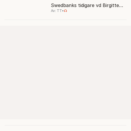
Swedbanks tidigare vd Birgitte
Av: TT
•
Bonnesen från alla
brottsmisstankar.