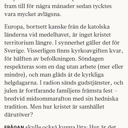
fram till för några månader sedan tycktes
vara mycket avlägsna.
Europa, bortsett kanske från de katolska
länderna vid medelhavet, är inget kristet
territorium längre. I synnerhet gäller det för
Sverige. Visserligen finns kyrkoavgiften kvar,
för hälften av befolkningen. Söndagen
respekteras som en dag utan arbete (mer eller
mindre), och man gläds åt de kyrkliga
helgdagarna. I radion sänds gudstjänster, och
julen är fortfarande familjens främsta fest –
bredvid midsommarafton med sin hedniska
tradition. Men hur kristet är samhället
därutöver?
skulle
också kunna låta: Hur är det
FRÅGAN