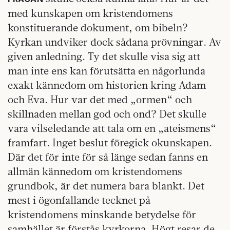
med kunskapen om kristendomens
konstituerande dokument, om bibeln?
Kyrkan undviker dock sådana prövningar. Av
given anledning. Ty det skulle visa sig att
man inte ens kan förutsätta en någorlunda
exakt kännedom om historien kring Adam
och Eva. Hur var det med „ormen“ och
skillnaden mellan god och ond? Det skulle
vara vilseledande att tala om en „ateismens“
framfart. Inget beslut föregick okunskapen.
Där det för inte för så länge sedan fanns en
allmän kännedom om kristendomens
grundbok, är det numera bara blankt. Det
mest i ögonfallande tecknet på
kristendomens minskande betydelse för
samhället är förstås kyrkorna. Högt resar de