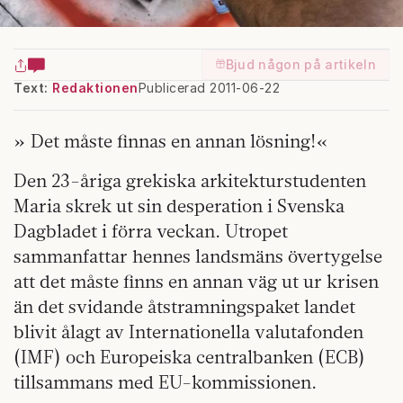
Bjud någon på artikeln
Text:
Redaktionen
Publicerad 2011-06-22
» Det måste finnas en annan lös­ning!«
Den 23-åriga grekiska arki­tek­turstudenten
Maria skrek ut sin desperation i Svenska
Dagbladet i förra veckan. Utropet
sammanfattar hennes landsmäns övertygelse
att det måste finns en annan väg ut ur krisen
än det svidande åtstramningspaket landet
blivit ålagt av Internationella valutafonden
(IMF) och Europeiska centralbanken (ECB)
tillsammans med EU-kommissionen.