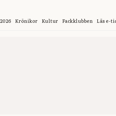
 2026
Krönikor
Kultur
Fackklubben
Läs e-t