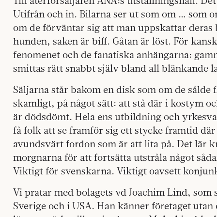
Till återförsäljaren ANA:s utställningshall. Det
Utifrån och in. Bilarna ser ut som om … som om
om de förväntar sig att man uppskattar deras 
hunden, saken är biff. Gåtan är löst. För kansk
fenomenet och de fanatiska anhängarna: gamm
smittas rätt snabbt själv bland all blänkande l
Säljarna står bakom en disk som om de sålde f
skamligt, på något sätt: att stå där i kostym oc
är dödsdömt. Hela ens utbildning och yrkesvana
få folk att se framför sig ett stycke framtid dä
avundsvärt fordon som är att lita på. Det lär 
morgnarna för att fortsätta utstråla något såda
Viktigt för svenskarna. Viktigt oavsett konjun
Vi pratar med bolagets vd Joachim Lind, som s
Sverige och i USA. Han känner företaget utan 