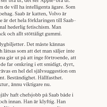
 ser bra ut, det ser Apple-bra ut.
 de vill ha intelligenta ägare. Som
behag. Saab är katten, Volvo är
e är det hela förklaringen till Saab-
al hederlig fetischism. Man
ack och allt stöttåligt gummi.
lygbiljetter. Det måste kännas
h låtsas som att det man säljer inte
 går ut på att inge förtroende, att
r de far omkring i ett smidigt, dyrt,
krävas en hel del självsuggestion om
nt. Beständighet. Hållfasthet.
ktur, ännu viktigare nu.
jälv haft chefsjobb på Saab både i
och innan. Han är klyftig. Han