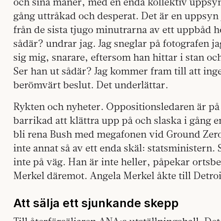
och sina manér, med en enda kollektiv uppsy
gång uttråkad och desperat. Det är en uppsyn j
från de sista tjugo minutrarna av ett uppbåd h
sådär? undrar jag. Jag sneglar på fotografen 
sig mig, snarare, eftersom han hittar i stan och
Ser han ut sådär? Jag kommer fram till att inge
berömvärt beslut. Det underlättar.
Rykten och nyheter. Oppositionsledaren är på 
barrikad att klättra upp på och slaska i gång e
bli rena Bush med megafonen vid Ground Zero
inte annat så av ett enda skäl: statsministern.
inte på väg. Han är inte heller, påpekar ortsb
Merkel däremot. Angela Merkel åkte till Detroi
Att sälja ett sjunkande skepp