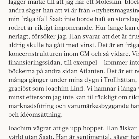
lägger märke till att jag har ett Moleskin-bloc
andra säger han att vi är från »nyhetsmagasi
min fråga ifall Saab inte borde haft en storsla
rodret är riktigt imponerande. Hur länge kan e
nerlagt, försöker jag. Han svarar att det är fr
aldrig skulle ha gått med vinst. Det är en frå
koncernstrukturen inom GM och så vidare. Vis
finansieringssidan, till exempel – kommer inte
böckerna på andra sidan Atlanten. Det är ett re
många gånger under mina dygn i Trollhättan, 
graciöst som Joachim Lind. Vi hamnar i långa
minst eftersom jag inte kan tillräckligt om rik
marknadsföring och varumärkesbyggande har s
och idéomsättning.
Joachim vägrar att ge upp hoppet. Han älskar S
värld utan Saab. Han är sentimental, säger ha