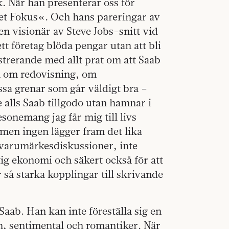
k. När han presenterar oss för
net Fokus«. Och hans pareringar av
gen visionär av Steve Jobs-snitt vid
tt företag blöda pengar utan att bli
ustrerande med allt prat om att Saab
ga om redovisning, om
sa grenar som går väldigt bra –
 alls Saab tillgodo utan hamnar i
sonemang jag får mig till livs
men ingen lägger fram det lika
 varumärkesdiskussioner, inte
tig ekonomi och säkert också för att
å starka kopplingar till skrivande
aab. Han kan inte föreställa sig en
n, sentimental och romantiker. När