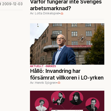
Varför fungerar inte Sveriges
d 2009-12-03
arbetsmarknad?
Av: Lotta Dinkelspiel
•
AKTUELLT
INRIKES
Hållö: Invandring har
försämrat villkoren i LO-yrken
Av: Henrik Sjögren
•