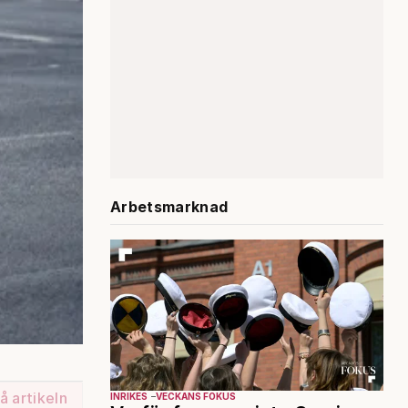
Arbetsmarknad
å artikeln
INRIKES
VECKANS FOKUS