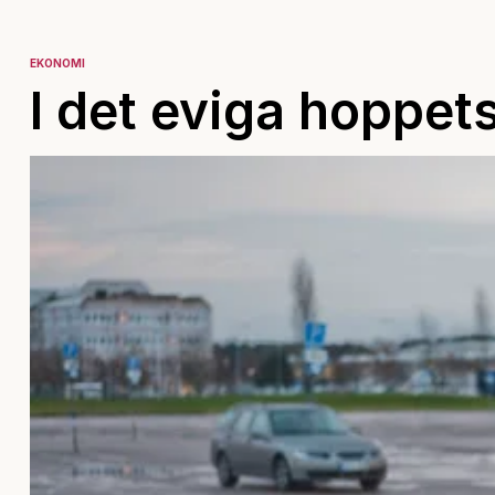
EKONOMI
I det eviga hoppet