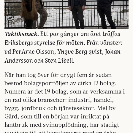
. Ett par gånger om året träffas
Taktiksnack
Eriksbergs styrelse för möten. Från vänster:
vd Per­Arne Olsson, Yngve Berg­ qvist, Johan
Andersson och Sten Libell.
När han tog över för drygt fem år sedan
bestod bolagsportföljen av cirka 12 bolag.
Numera är det 19 bolag, som är verksamma i
en rad olika branscher: industri, handel,
bygg, jordbruk och tjänstesektor. Mellby
Gård, som till en början var inriktat på
lantbruk med svinuppfödning, har stadigt
vuxit sig till ett konglomerat med en årlig