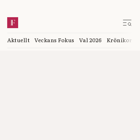
Aktuellt
Veckans Fokus
Val 2026
Krönikor
K