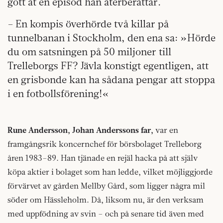
gott åt en episod han återberättar.
– En kompis överhörde två killar på
tunnelbanan i Stockholm, den ena sa: »Hörde
du om satsningen på 50 miljoner till
Trelleborgs FF? Jävla konstigt egentligen, att
en grisbonde kan ha sådana pengar att stoppa
i en fotbollsförening!«
Rune Andersson, Johan Anderssons far,
var en
framgångsrik koncernchef för börsbolaget Trelleborg
åren 1983–89. Han tjänade en rejäl hacka på att själv
köpa aktier i bolaget som han ledde, vilket möjliggjorde
förvärvet av gården Mellby Gård, som ligger några mil
söder om Hässleholm. Då, liksom nu, är den verksam
med uppfödning av svin – och på senare tid även med