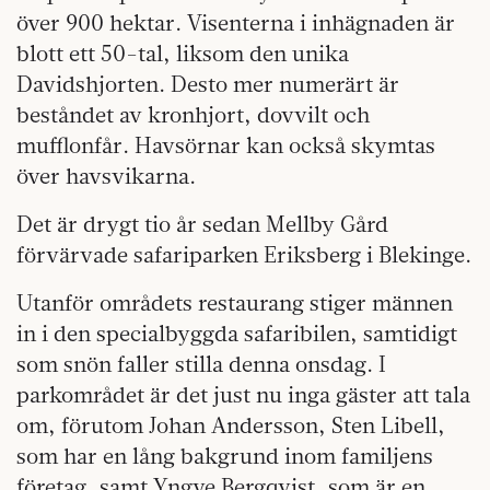
över 900 hektar. Visenterna i inhägnaden är
blott ett 50-tal, liksom den unika
Davidshjorten. Desto mer numerärt är
beståndet av kronhjort, dovvilt och
mufflonfår. Havsörnar kan också skymtas
över havsvikarna.
Det är drygt tio år sedan Mellby Gård
förvärvade safariparken Eriksberg i Blekinge.
Utanför områdets restaurang stiger männen
in i den specialbyggda safaribilen, samtidigt
som snön faller stilla denna onsdag. I
parkområdet är det just nu inga gäster att tala
om, förutom Johan Andersson, Sten Libell,
som har en lång bakgrund inom familjens
företag, samt Yngve Bergqvist, som är en