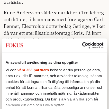
travhästar.
Rune Andersson sålde sina aktier i Trelleborg
och köpte, tillsammans med företagaren Carl
Bennet, Electrolux dotterbolag Getinge, vilket
då var ett sterilisationsföretag i kris. På kort
tid lyckades de bägge vända bolagets
problem till lönsamhet.
1997 valde Rune Andersson och Carl Bennet
Ansvarsfull användning av dina uppgifter
att gå skilda vägar. Det var också då Mellby
Gård utkristalliserades som familjeföretag,
Vi och
våra 363 partners
behandlar din personliga data,
som t.ex. ditt IP-nummer, och använder teknologi såsom
sedan man även förvärvat hälften av
cookies för att lagra och få tillgång till information på din
hustillverkaren Älvsbyhus och
enhet för att kunna tillhandahålla personliga annonser och
maskinhandelsföretaget Söderberg & Haak.
innehåll, annons- och innehållsmätning, åskådarinsikter
och produktutveckling. Du kan själv välja vilka som får
På 90-talet gjordes en rad ytterligare förvärv
använda din data och i vilka syften.
och Rune Andersson byggde alltjämt vidare.