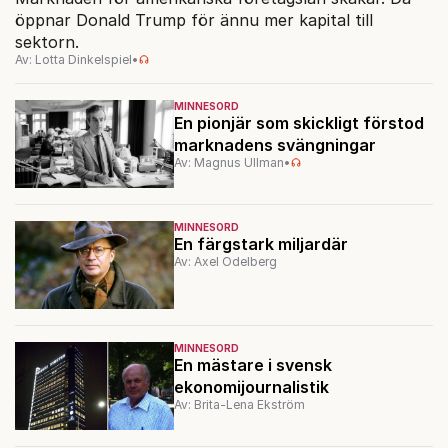
öppnar Donald Trump för ännu mer kapital till
sektorn.
Av: Lotta Dinkelspiel
•
MINNESORD
En pionjär som skickligt förstod
marknadens svängningar
Av: Magnus Ullman
•
MINNESORD
En färgstark miljardär
Av: Axel Odelberg
MINNESORD
En mästare i svensk
ekonomijournalistik
Av: Brita-Lena Ekström