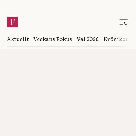
Aktuellt
Veckans Fokus
Val 2026
Krönikor
K