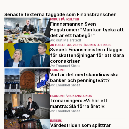
Senaste texterna taggade som Finansbranschen
FOKUS PÅ
KULTUR
Finansmannen Sven
Hagströmer: ”Man kan tycka att
det är ett habegär”
Av: Kurt Mälarstedt
AKTUELLT
COVID-19
INRIKES
UTRIKES
Svepet: Finansministern flaggar
för skattehöjningar för att klara
coronakrisen
Av: Emanuel Sidea
EKONOMI
Vad är det med skandinaviska
banker och penningtvätt?
Av: Emanuel Sidea
EKONOMI
VECKANS FOKUS
Tronarvingen: »Vi har ett
mantra: Slå förra året!«
Av: Emanuel Sidea
INRIKES
Värdestriden som splittrar