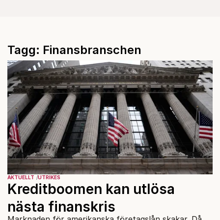
Tagg: Finansbranschen
AKTUELLT
UTRIKES
Kreditboomen kan utlösa
nästa finanskris
Marknaden för amerikanska företagslån skakar. Då