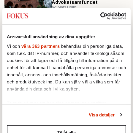
Advokatsamfundet
Av: Mats Holm
Ladda fler
Ansvarsfull användning av dina uppgifter
Mest lästa
Vi och
våra 363 partners
behandlar din personliga data,
som t.ex. ditt IP-nummer, och använder teknologi såsom
cookies för att lagra och få tillgång till information på din
enhet för att kunna tillhandahålla personliga annonser och
innehåll, annons- och innehållsmätning, åskådarinsikter
och produktutveckling. Du kan själv välja vilka som får
använda din data och i vilka syften.
Ta reda på mer om hur dina personliga uppgifter
behandlas och ställ in dina preferenser i
detaljsektionen
.
Visa detaljer
BOKRECENSION
Du kan ändra eller dra tillbaka ditt samtycke när som
1.
Den röda tråden som brast
helst från cookie-förklaringen.
Av: Gustaf Lewander
KRÖNIKA
Tillåt alla