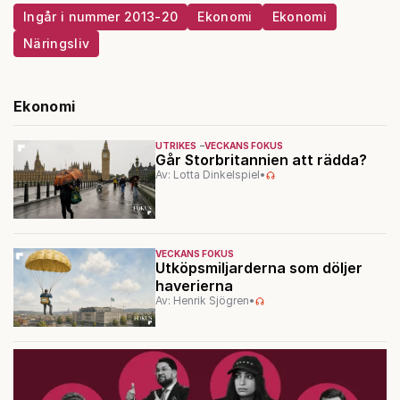
Ingår i nummer 2013-20
Ekonomi
Ekonomi
Näringsliv
Ekonomi
UTRIKES
VECKANS FOKUS
Går Storbritannien att rädda?
Av: Lotta Dinkelspiel
•
VECKANS FOKUS
Utköpsmiljarderna som döljer
haverierna
Av: Henrik Sjögren
•