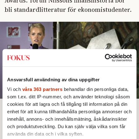
Awards. Torun Nilssons finanshistoria bör
bli standardlitteratur för ekonomistudenter.
Ansvarsfull användning av dina uppgifter
Vi och
våra 363 partners
behandlar din personliga data,
som t.ex. ditt IP-nummer, och använder teknologi såsom
cookies för att lagra och få tillgång till information på din
enhet för att kunna tillhandahålla personliga annonser och
Bjud någon på artikeln
innehåll, annons- och innehållsmätning, åskådarinsikter
Text:
Mats Qviberg
Bild: Claudio Bresciani/TT
Publicerad 2026-06-04
och produktutveckling. Du kan själv välja vilka som får
använda din data och i vilka syften.