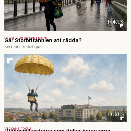
UTRIKES
VECKANS FOKUS
Går Storbritannien att rädda?
Av: Lotta Dinkelspiel
VECKANS FOKUS
Utköpsmiljarderna som döljer haverierna