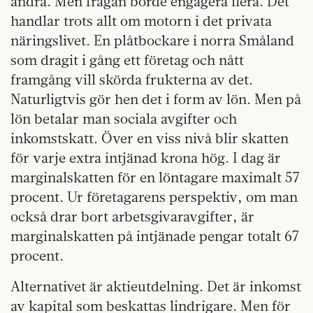
andra. Men frågan borde engagera flera. Det
handlar trots allt om motorn i det privata
näringslivet. En plåtbockare i norra Småland
som dragit i gång ett företag och nått
framgång vill skörda frukterna av det.
Naturligtvis gör hen det i form av lön. Men på
lön betalar man sociala avgifter och
inkomstskatt. Över en viss nivå blir skatten
för varje extra intjänad krona hög. I dag är
marginalskatten för en löntagare maximalt 57
procent. Ur företagarens perspektiv, om man
också drar bort arbetsgivaravgifter, är
marginalskatten på intjänade pengar totalt 67
procent.
Alternativet är aktieutdelning. Det är inkomst
av kapital som beskattas lindrigare. Men för