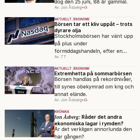
dog den 25 juni, 88 år gammal.
Av: Jon Åsberg
•
AKTUELLT
EKONOMI
Börsen tar ett kliv uppåt – trots
dyrare olja
Stockholmsbörsen har vänt upp
på plus under
förmiddagshandeln, efter en
Av: TT
inledning nedåt – trots ett högre
oljepris och AI-oro.
AKTUELLT
EKONOMI
Extremhetta på sommarbörsen
Börsen handlas på rekordnivåer,
till synes obekymrad om krig och
annat elände.
Av: Jon Åsberg
•
KRÖNIKA
Jon Åsberg:
Råder det andra
ekonomiska lagar i rymden?
Är det verkligen annorlunda den
här gången?