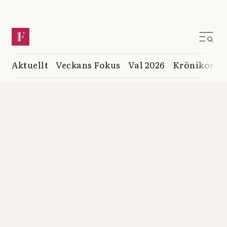
Aktuellt
Veckans Fokus
Val 2026
Krönikor
K