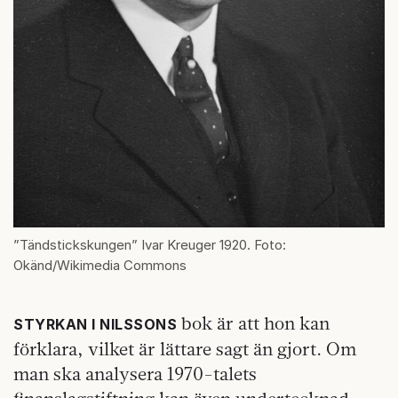
”Tändstickskungen” Ivar Kreuger 1920. Foto:
Okänd/Wikimedia Commons
bok är att hon kan
STYRKAN I NILSSONS
förklara, vilket är lättare sagt än gjort. Om
man ska analysera 1970-talets