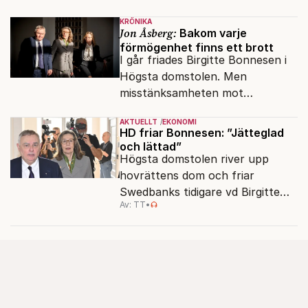
KRÖNIKA
Jon Åsberg:
Bakom varje
förmögenhet finns ett brott
I går friades Birgitte Bonnesen i
Högsta domstolen. Men
misstänksamheten mot
direktörer lever vidare i medierna.
AKTUELLT
EKONOMI
HD friar Bonnesen: ”Jätteglad
och lättad”
Högsta domstolen river upp
hovrättens dom och friar
Swedbanks tidigare vd Birgitte
Av: TT
•
Bonnesen från alla
brottsmisstankar.