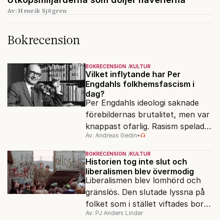
Av: Henrik Sjögren
Bokrecension
BOKRECENSION
KULTUR
Vilket inflytande har Per
Engdahls folkhemsfascism i
dag?
Per Engdahls ideologi saknade
förebildernas brutalitet, men var
knappast ofarlig. Rasism spelades
Av: Andreas Gedin
•
ned i förmån för "kultur". Känns
det igen?
BOKRECENSION
KULTUR
Historien tog inte slut och
liberalismen blev övermodig
Liberalismen blev lomhörd och
gränslös. Den slutade lyssna på
folket som i stället viftades bort
Av: PJ Anders Linder
och misstänkliggjordes. Men kan