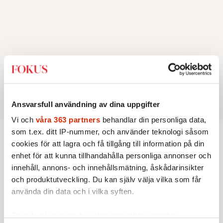
Ansvarsfull användning av dina uppgifter
Vi och
våra 363 partners
behandlar din personliga data,
som t.ex. ditt IP-nummer, och använder teknologi såsom
cookies för att lagra och få tillgång till information på din
Inrikes
enhet för att kunna tillhandahålla personliga annonser och
innehåll, annons- och innehållsmätning, åskådarinsikter
INRIKES
OPINION
och produktutveckling. Du kan själv välja vilka som får
”Sverige behöver en grön ny
använda din data och i vilka syften.
giv”
Socialdemokratin måste lära av
sin historia och möta kriserna
Ta reda på mer om hur dina personliga uppgifter