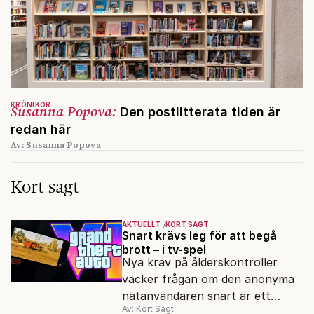
KRÖNIKOR
Susanna Popova:
Den postlitterata tiden är
redan här
Av: Susanna Popova
Kort sagt
AKTUELLT
KORT SAGT
Snart krävs leg för att begå
brott – i tv-spel
Nya krav på ålderskontroller
väcker frågan om den anonyma
nätanvändaren snart är ett
Av: Kort Sagt
minne blott.