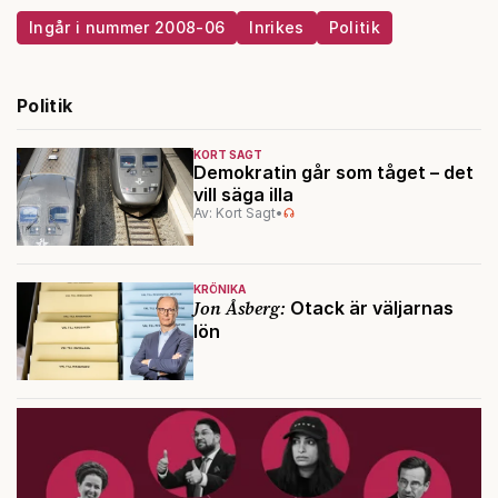
Ingår i nummer 2008-06
Inrikes
Politik
Politik
KORT SAGT
Demokratin går som tåget – det
vill säga illa
Av: Kort Sagt
•
KRÖNIKA
Jon Åsberg:
Otack är väljarnas
lön