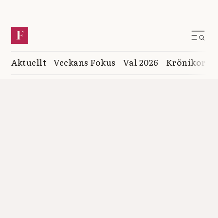
Aktuellt
Veckans Fokus
Val 2026
Krönikor
K