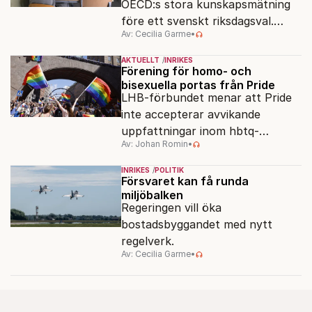
OECD:s stora kunskapsmätning
före ett svenskt riksdagsval.
Av: Cecilia Garme
•
Resultatet kan ge skolfrågan ny
kraft under valrörelsens sista
AKTUELLT
INRIKES
dagar.
Förening för homo- och
bisexuella portas från Pride
LHB-förbundet menar att Pride
inte accepterar avvikande
uppfattningar inom hbtq-
Av: Johan Romin
•
rörelsen. "Vi har inga problem
med transpersoner", säger
INRIKES
POLITIK
ordföranden Linn Saarinen.
Försvaret kan få runda
miljöbalken
Regeringen vill öka
bostadsbyggandet med nytt
regelverk.
Av: Cecilia Garme
•