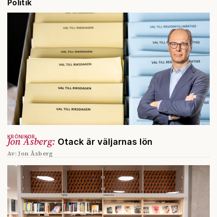
Politik
KRÖNIKOR
Jon Åsberg:
Otack är väljarnas lön
Av: Jon Åsberg