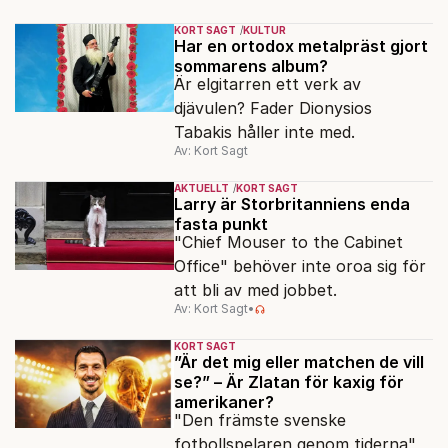
KORT SAGT
KULTUR
Har en ortodox metalpräst gjort
sommarens album?
Är elgitarren ett verk av
djävulen? Fader Dionysios
Tabakis håller inte med.
Av: Kort Sagt
AKTUELLT
KORT SAGT
Larry är Storbritanniens enda
fasta punkt
"Chief Mouser to the Cabinet
Office" behöver inte oroa sig för
att bli av med jobbet.
Av: Kort Sagt
•
KORT SAGT
”Är det mig eller matchen de vill
se?” – Är Zlatan för kaxig för
amerikaner?
"Den främste svenske
fotbollspelaren genom tiderna"