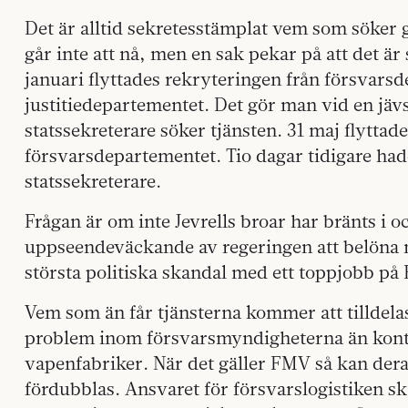
Det är alltid sekretesstämplat vem som söker g
går inte att nå, men en sak pekar på att det är 
januari flyttades rekryteringen från försvarsd
justitiedepartementet. Det gör man vid en jäv
statssekreterare söker tjänsten. 31 maj flyttades
försvarsdepartementet. Tio dagar tidigare had
statssekreterare.
Frågan är om inte Jevrells broar har bränts i 
uppseendeväckande av regeringen att belöna n
största politiska skandal med ett toppjobb på
Vem som än får tjänsterna kommer att tilldelas 
problem inom försvarsmyndigheterna än kontr
vapenfabriker. När det gäller FMV så kan de
fördubblas. Ansvaret för försvarslogistiken sk