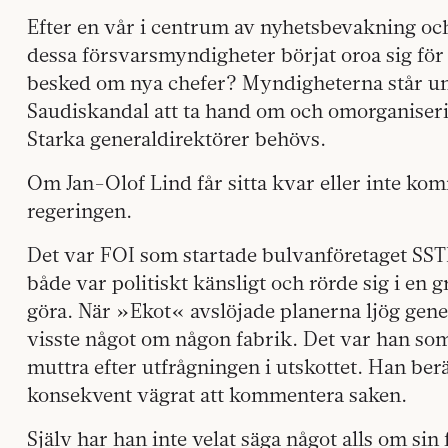
Efter en vår i centrum av nyhetsbevakning och
dessa försvarsmyndigheter börjat oroa sig för
besked om nya chefer? Myndigheterna står und
Saudiskandal att ta hand om och omorganiseri
Starka generaldirektörer behövs.
Om Jan-Olof Lind får sitta kvar eller inte kom
regeringen.
Det var FOI som startade bulvanföretaget SST
både var politiskt känsligt och rörde sig i en
göra. När »Ekot« avslöjade planerna ljög gener
visste något om någon fabrik. Det var han som 
muttra efter utfrågningen i utskottet. Han berä
konsekvent vägrat att kommentera saken.
Själv har han inte velat säga något alls om si