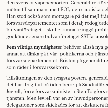
den svenska vapenexporten. Generaldirektör
möten tillsammans med FOI, den saudiska del
Han stod också som mottagare på det mejl frå
försvarsdepartementet som i detalj redogjorde 
bulvanföretaget – skulle kunna kringgå probl
godkände senare bulvanföretaget SSTI:s ansök
Fem viktiga myndigheter
behöver alltså nya ge
annat att tänka på i vår, politikerna och tjän
försvarsdepartementet. Bristen på generaldir
som råder i försvarssektorn.
Tillsättningen av den tyngsta posten, generald
det har dragit ut på tiden beror på Saudiaffär
Jevrell, förre försvarsministern Sten Tolgfors s
tjänsten. Men Jevrell var en av huvudpersone
delegationer som skickades för att diskutera