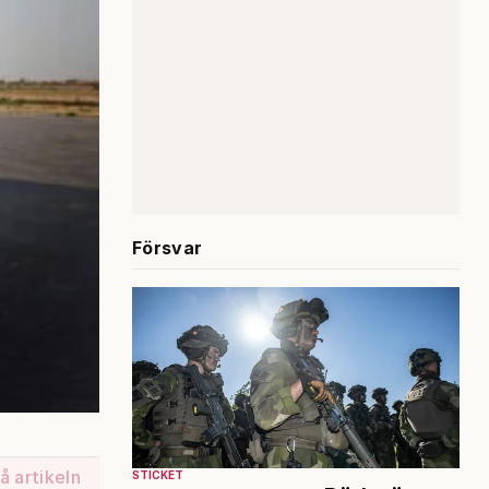
Försvar
å artikeln
STICKET