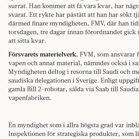
surrat. Han kommer att få vara kvar, har några
svarat. Ett rykte har påstått att han har sökt t
därmed finare myndigheten, FMV, där han tidi
torsdagen, tre dagar innan förordnandet gick 
att sitta kvar.
Försvarets materielverk
, FVM, som ansvarar f
vapen och annat material, nämndes också i s
Myndigheten deltog i resorna till Saudi och
saudiska delegationen i Sverige. Enligt uppgif
gamla Bill 2-robotar, sålda via Saab till Saudi
vapenfabriken.
En myndighet som i allra högsta grad var inbla
Inspektionen för strategiska produkter, som l