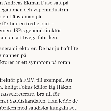
en Andreas Ekman Duse satt på
egationen och vapenindustrin.
n en tjänsteman på
för hur en tredje part –
emen. ISP:s generaldirektör
an om att bygga fabriken.
neraldirektörer. De har ju haft lite
stemännen på
ektörer är ett symptom på röran
irektör på FMV, till exempel. Att
en. Enligt Fokus källor låg Håkan
tatssekreterare, bra till för
rna i Saudiskandalen. Han ledde de
 fabriken med saudiska kungahuset.