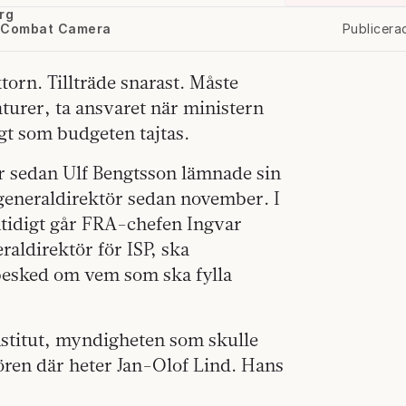
rg
m, Combat Camera
Publicera
torn. Tillträde snarast. Måste
turer, ta ansvaret när ministern
gt som budgeten tajtas.
r sedan Ulf Bengtsson lämnade sin
 generaldirektör sedan november. I
tidigt går FRA-chefen Ingvar
aldirektör för ISP, ska
besked om vem som ska fylla
nstitut, myndigheten som skulle
ören där heter Jan-Olof Lind. Hans