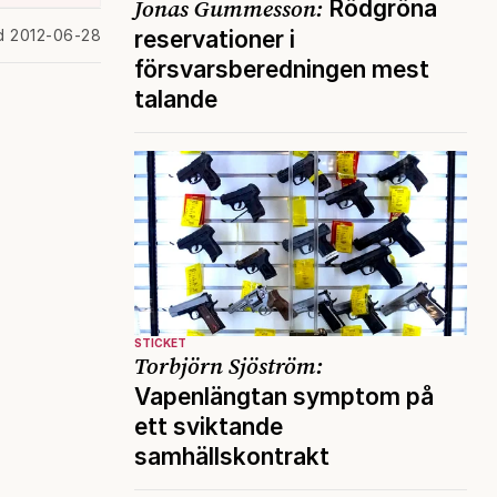
Jonas Gummesson:
Rödgröna
reservationer i
d 2012-06-28
försvarsberedningen mest
talande
STICKET
Torbjörn Sjöström:
Vapenlängtan symptom på
ett sviktande
samhällskontrakt