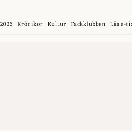
 2026
Krönikor
Kultur
Fackklubben
Läs e-t