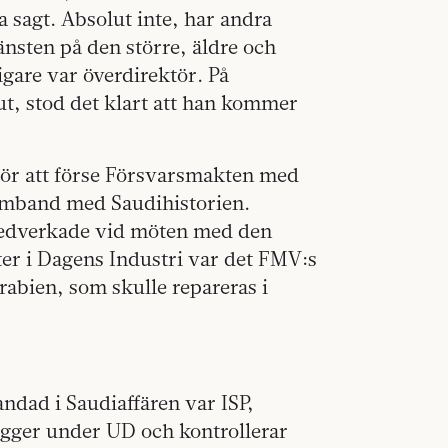
 sagt. Absolut inte, har andra
jänsten på den större, äldre och
gare var överdirektör. På
ut, stod det klart att han kommer
ör att förse Försvarsmakten med
amband med Saudihistorien.
 medverkade vid möten med den
ter i Dagens Industri var det FMV:s
arabien, som skulle repareras i
ndad i Saudiaffären var ISP,
igger under UD och kontrollerar