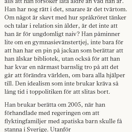
alls att han försöker låta äldre än vad han är.
Han har nog rätt i det, snarare är det tvärtom.
Om något är skevt med hur språkröret tänker
och talar i relation sin ålder, är det inte att
han är för ungdomligt naiv? Han påminner
lite om en gymnasievänstertjej, inte bara för
att han har en pin på jackan som berättar att
han älskar bibliotek, utan också för att han
har kvar en närmast barnslig tro på att det
går att förändra världen, om bara alla hjälper
till. Den idealism som inte brukar kräva så
lång tid i toppolitiken för att slitas bort.
Han brukar berätta om 2005, när han
förhandlade med regeringen om att
flyktingfamiljer med apatiska barn skulle få
stanna i Sverige. Utanför