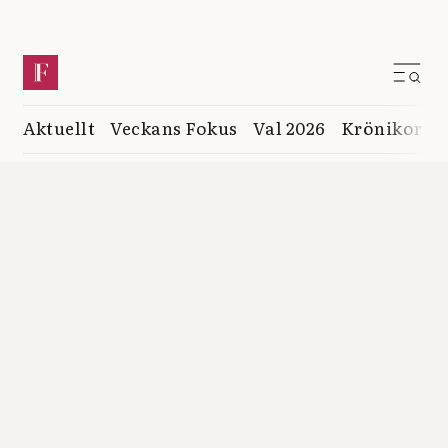
Aktuellt
Veckans Fokus
Val 2026
Krönikor
K