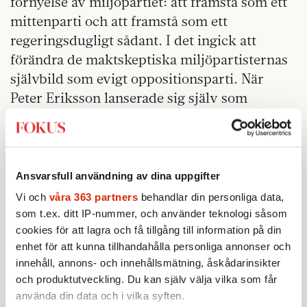
förnyelse av miljöpartiet: att framstå som ett
mittenparti och att framstå som ett
regeringsdugligt sådant. I det ingick att
förändra de maktskeptiska miljöpartisternas
självbild som evigt oppositionsparti. När
Peter Eriksson lanserade sig själv som
språkrör på kongressen 2002 låg
opinionssiffrorna runt två procent. Eriksson
drev att partiet inte skulle nöja sig med att
vara stödparti till socialdemokraterna. Maria
Ansvarsfull användning av dina uppgifter
Wetterstrand valdes som hans kollega
Vi och
våra 363 partners
behandlar din personliga data,
eftersom hon inte ansågs lika fixerad vid
som t.ex. ditt IP-nummer, och använder teknologi såsom
regeringsmakt. Hon anslöt sig ändå till Peter
cookies för att lagra och få tillgång till information på din
enhet för att kunna tillhandahålla personliga annonser och
Erikssons tänkesätt och efter valet gick de
innehåll, annons- och innehållsmätning, åskådarinsikter
bakom ryggen på socialdemokraterna och
och produktutveckling. Du kan själv välja vilka som får
förhandlade med mittenpartierna. Vilket
använda din data och i vilka syften.