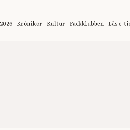
 2026
Krönikor
Kultur
Fackklubben
Läs e-t