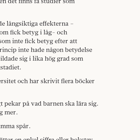
n det finns få studier som
e långsiktiga effekterna –
om fick betyg i låg- och
som inte fick betyg efter att
princip inte hade någon betydelse
bildade sig i lika hög grad som
stadiet.
sitet och har skrivit flera böcker
gt pekar på vad barnen ska lära sig.
ig mer.
samma spår.
tter en enkel siffra eller bokstav