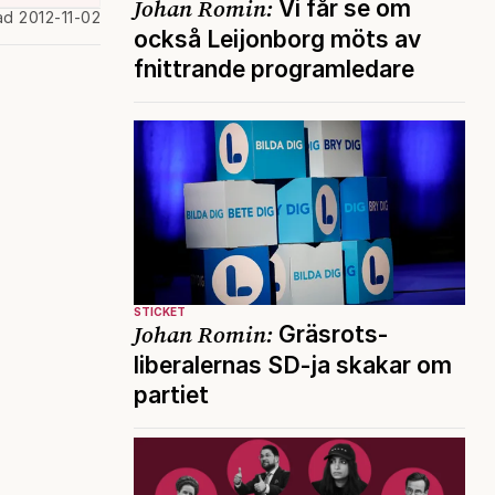
Johan Romin:
Vi får se om
ad 2012-11-02
också Leijonborg möts av
fnittrande programledare
STICKET
Johan Romin:
Gräsrots-
liberalernas SD-ja skakar om
partiet