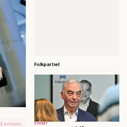
Folkpartiet
å artikeln
STICKET