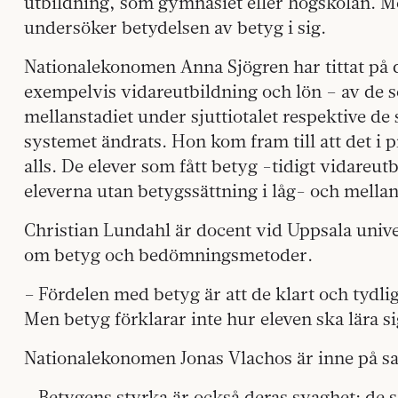
utbildning, som gymnasiet eller högskolan. Me
undersöker betydelsen av betyg i sig.
Nationalekonomen Anna Sjögren har tittat på d
exempelvis vidareutbildning och lön – av de s
mellanstadiet under sjuttiotalet respektive de 
systemet ändrats. Hon kom fram till att det i 
alls. De elever som fått betyg -tidigt vidareut
eleverna utan betygssättning i låg- och mellan
Christian Lundahl är docent vid Uppsala univer
om betyg och bedömningsmetoder.
– Fördelen med betyg är att de klart och tydli
Men betyg förklarar inte hur eleven ska lära s
Nationalekonomen Jonas Vlachos är inne på 
– Betygens styrka är också deras svaghet: de sä