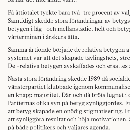
På åttiotalet tyckte bara två–tre procent av väl
Samtidigt skedde stora förändringar av betyg
betygen i låg- och mellanstadiet helt och bet
vårterminen i årskurs åtta.
Samma årtionde började de relativa betygen a
systemet var att det skapade tävlingshets, str
De -relativa betygen avskaffades och ersattes 
Nästa stora förändring skedde 1989 då social
vänsterpartiet klubbade igenom kommunaliser
en knapp majoritet. Där och då bröts lugnet i 
Partiernas olika syn på betyg synliggjordes. 
att betyg skapade en onödig stigmatisering. 
att synliggöra resultat och höja motivationen
på både politikers och väljares agenda.