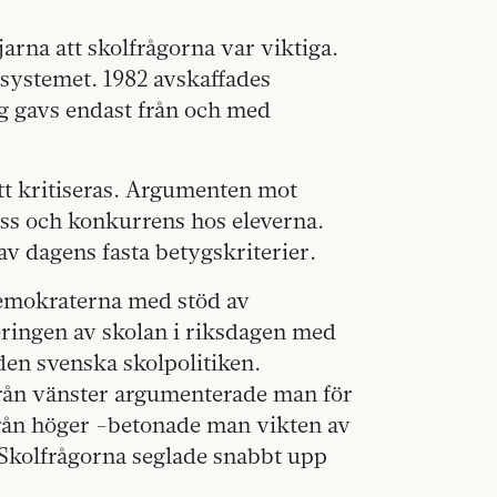
jarna att skolfrågorna var viktiga.
ssystemet. 1982 avskaffades
yg gavs endast från och med
tt kritiseras. Argumenten mot
ess och konkurrens hos eleverna.
av dagens fasta betygskriterier.
demokraterna med stöd av
ingen av skolan i riksdagen med
den svenska skolpolitiken.
Från vänster argumenterade man för
Från höger -betonade man vikten av
. Skolfrågorna seglade snabbt upp