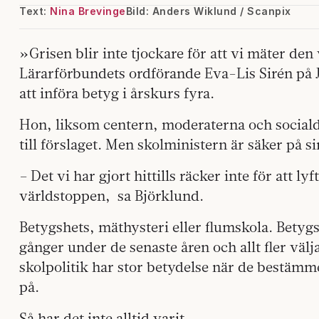
Text:
Nina Brevinge
Bild: Anders Wiklund / Scanpix
»Grisen blir inte tjockare för att vi mäter den
Lärarförbundets ordförande Eva-Lis Sirén på 
att införa betyg i årskurs fyra.
Hon, liksom centern, moderaterna och sociald
till förslaget. Men skolministern är säker på si
– Det vi har gjort hittills räcker inte för att lyf
världstoppen, sa Björklund.
Betygshets, mäthysteri eller flumskola. Betygs
gånger under de senaste åren och allt fler välj
skolpolitik har stor betydelse när de bestämmer
på.
Så har det inte alltid varit.