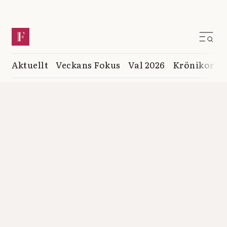
Aktuellt
Veckans Fokus
Val 2026
Krönikor
K