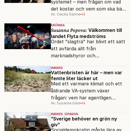
systemet – men frågan om vad
det kostar och vem som ska bära
Av: Cecilia Garme
•
notan är långt ifrån avgjord.
KRÖNIKA
Susanna Popova:
Välkommen till
landet Flyta medströms
Ordet "slagträ" har blivit ett sätt
att avfärda allt från
marknadshyror och
slöserikommissioner till frågor
INRIKES
om antisemitism.
Vattenbristen är här – men var
femte liter läcker ut
Med ett varmare klimat och ett
åldrande VA-system växer
frågan: vem har egentligen
Av: Susanne Gäre
•
ansvar för Sveriges
vattenresurser?
INRIKES
OPINION
”Sverige behöver en grön ny
giv”
Socialdemokratin måste lära av