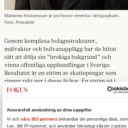
Marianne Kristiansson är professor emerita i rättspsykiatri.
Foto: Pressbild
Genom komplexa bolagsstrukturer,
målvakter och bulvanupplägg har de hittat
sätt att dölja sin “brokiga bakgrund” och
vinna offentliga upphandlingar i Sverige.
Resultatet är en ström av skattepengar som
rinner rakt ner i deras fickor. En ström på i
storleksordningen 120 till 150 miljarder
kronor årligen (EBM Lägesbild 2025).
Ansvarsfull användning av dina uppgifter
Seriösa företag kan inte
Vi och
våra 363 partners
behandlar din personliga data, so
t.ex. ditt IP-nummer, och använder teknologi såsom cookies