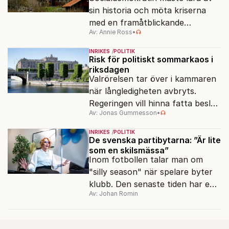
sin historia och möta kriserna
med en framåtblickande
Av: Annie Ross
•
strukturpolitik för att göra
Sverige långsiktigt hållbart,
INRIKES
POLITIK
jämlikt och kriståligt.
Risk för politiskt sommarkaos i
riksdagen
Valrörelsen tar över i kammaren
när långledigheten avbryts.
Regeringen vill hinna fatta beslut
Av: Jonas Gummesson
•
före valet – men oppositionen
ser sin chans att pressa
INRIKES
POLITIK
Tidösidan.
De svenska partibytarna: ”Är lite
som en skilsmässa”
Inom fotbollen talar man om
"silly season" när spelare byter
klubb. Den senaste tiden har en
Av: Johan Romin
rad svenska politiker bytt parti –
men varför, och vad skiljer
partiernas interna kulturer åt?