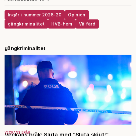
Ingår i nummer 2026-20
Opinion
gängkriminalitet
HVB-hem
Välfärd
gängkriminalitet
VECKANS BRÅK
Veckans bråk: Sluta med ”Sluta skjut!”