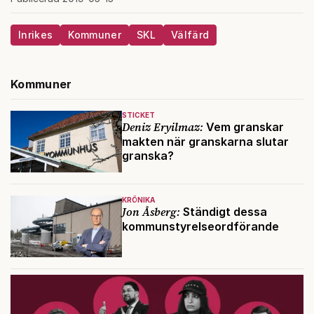
Inrikes
Kommuner
SKL
Välfärd
Kommuner
STICKET
Deniz Eryilmaz:
Vem granskar
makten när granskarna slutar
granska?
KRÖNIKA
Jon Åsberg:
Ständigt dessa
kommunstyrelseordförande