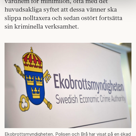
vårdhem för minimilön, ofta med det
har samlat in när du har använt deras tjänster.
Om du vill läsa mer om hur vi hanterar personuppgifter kan 
huvudsakliga syftet att dessa vänner ska
göra det
här
.
slippa nolltaxera och sedan ostört fortsätta
sin kriminella verksamhet.
Ekobrottsmyndigheten, Polisen och Brå har visat på en ökad