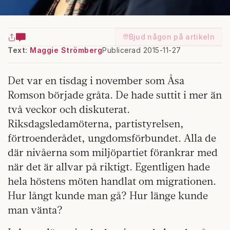
Bjud någon på artikeln
Text:
Maggie Strömberg
Publicerad 2015-11-27
Det var en tisdag i november som Åsa
Romson började gråta. De hade suttit i mer än
två veckor och diskuterat.
Riksdagsledamöterna, partistyrelsen,
förtroenderådet, ungdomsförbundet. Alla de
där nivåerna som miljöpartiet förankrar med
när det är allvar på riktigt. Egentligen hade
hela höstens möten handlat om migrationen.
Hur långt kunde man gå? Hur länge kunde
man vänta?