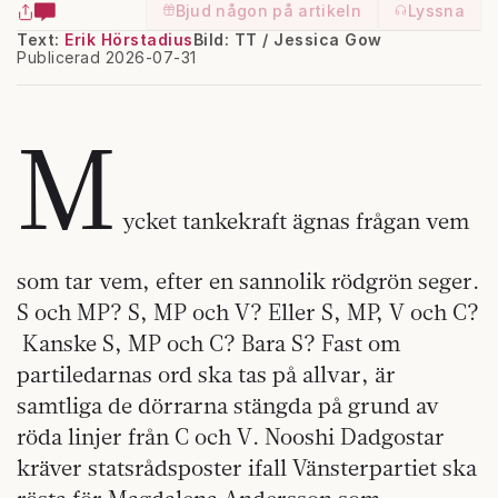
Bjud någon på artikeln
Lyssna
Text:
Erik Hörstadius
Bild: TT / Jessica Gow
Publicerad 2026-07-31
M
ycket tankekraft ägnas frågan vem
som tar vem, efter en sannolik rödgrön seger.
S och MP? S, MP och V? Eller S, MP, V och C?
Kanske S, MP och C? Bara S? Fast om
partiledarnas ord ska tas på allvar, är
samtliga de dörrarna stängda på grund av
röda linjer från C och V. Nooshi Dadgostar
kräver statsrådsposter ifall Vänsterpartiet ska