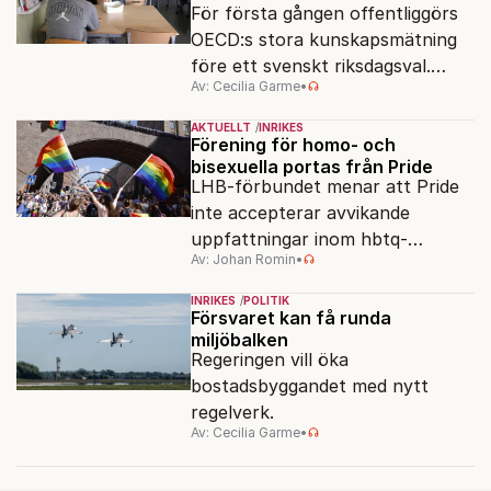
För första gången offentliggörs
OECD:s stora kunskapsmätning
före ett svenskt riksdagsval.
Av: Cecilia Garme
•
Resultatet kan ge skolfrågan ny
kraft under valrörelsens sista
AKTUELLT
INRIKES
dagar.
Förening för homo- och
bisexuella portas från Pride
LHB-förbundet menar att Pride
inte accepterar avvikande
uppfattningar inom hbtq-
Av: Johan Romin
•
rörelsen. "Vi har inga problem
med transpersoner", säger
INRIKES
POLITIK
ordföranden Linn Saarinen.
Försvaret kan få runda
miljöbalken
Regeringen vill öka
bostadsbyggandet med nytt
regelverk.
Av: Cecilia Garme
•