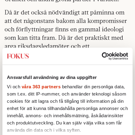
Då är det också nödvändigt att påminna om
att det någonstans bakom alla kompromisser
och förflyttningar finns en gammal ideologi
som kan titta fram. Då är det praktiskt med
arga riksdagsledamöter och ett
ungdomsförbund som protesterar i alla
kanaler.
För att inte tala om ett språkrör i tårar.
Ansvarsfull användning av dina uppgifter
Vi och
våra 363 partners
behandlar din personliga data,
som t.ex. ditt IP-nummer, och använder teknologi såsom
cookies för att lagra och få tillgång till information på din
enhet för att kunna tillhandahålla personliga annonser och
innehåll, annons- och innehållsmätning, åskådarinsikter
och produktutveckling. Du kan själv välja vilka som får
använda din data och i vilka syften.