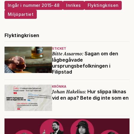
Ingår i nummer 2015-48
Inrikes
Flyktingkrisen
Miljöpartiet
Flyktingkrisen
STICKET
Bitte Assarmo:
Sagan om den
lågbegåvade
ursprungsbefolkningen i
Filipstad
KRÖNIKA
Johan Hakelius:
Hur slippa liknas
vid en apa? Bete dig inte som en