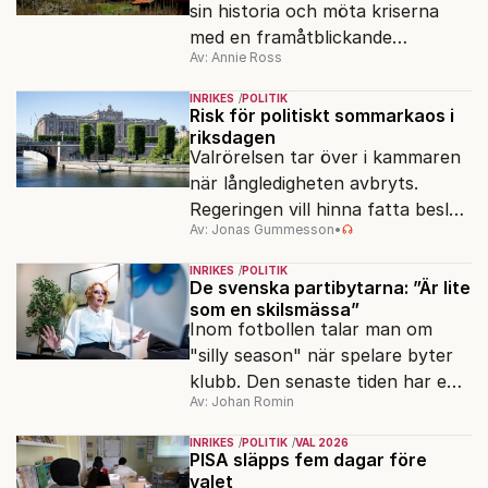
sin historia och möta kriserna
med en framåtblickande
Av: Annie Ross
strukturpolitik för att göra
Sverige långsiktigt hållbart,
INRIKES
POLITIK
jämlikt och kriståligt.
Risk för politiskt sommarkaos i
riksdagen
Valrörelsen tar över i kammaren
när långledigheten avbryts.
Regeringen vill hinna fatta beslut
Av: Jonas Gummesson
•
före valet – men oppositionen
ser sin chans att pressa
INRIKES
POLITIK
Tidösidan.
De svenska partibytarna: ”Är lite
som en skilsmässa”
Inom fotbollen talar man om
"silly season" när spelare byter
klubb. Den senaste tiden har en
Av: Johan Romin
rad svenska politiker bytt parti –
men varför, och vad skiljer
INRIKES
POLITIK
VAL 2026
partiernas interna kulturer åt?
PISA släpps fem dagar före
valet