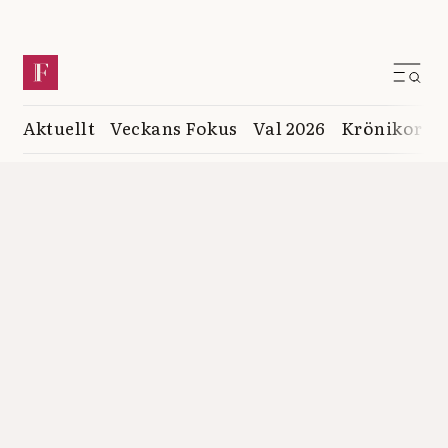
Aktuellt
Veckans Fokus
Val 2026
Krönikor
K