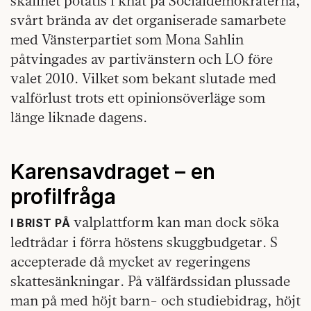
skållhet potatis i knät på Socialdemokraterna,
svårt brända av det organiserade samarbete
med Vänsterpartiet som Mona Sahlin
påtvingades av partivänstern och LO före
valet 2010. Vilket som bekant slutade med
valförlust trots ett opinionsöverläge som
länge liknade dagens.
Karensavdraget – en
profilfråga
valplattform kan man dock söka
I BRIST PÅ
ledtrådar i förra höstens skuggbudgetar. S
accepterade då mycket av regeringens
skattesänkningar. På välfärdssidan plussade
man på med höjt barn- och studiebidrag, höjt