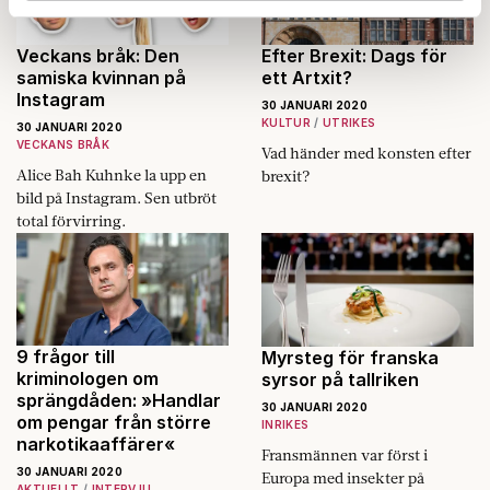
Dessa kan i sin tur kombinera informationen med annan
information som du har tillhandahållit eller som de har
Veckans bråk: Den
Efter Brexit: Dags för
samiska kvinnan på
ett Artxit?
samlat in när du har använt deras tjänster.
Instagram
Om du vill läsa mer om hur vi hanterar personuppgifter
30 JANUARI 2020
KULTUR
UTRIKES
kan du göra det
här
.
30 JANUARI 2020
VECKANS BRÅK
Vad händer med konsten efter
Alice Bah Kuhnke la upp en
brexit?
bild på Instagram. Sen utbröt
total förvirring.
9 frågor till
Myrsteg för franska
kriminologen om
syrsor på tallriken
sprängdåden: »Handlar
30 JANUARI 2020
om pengar från större
INRIKES
narkotikaaffärer«
Fransmännen var först i
30 JANUARI 2020
Europa med insekter på
AKTUELLT
INTERVJU