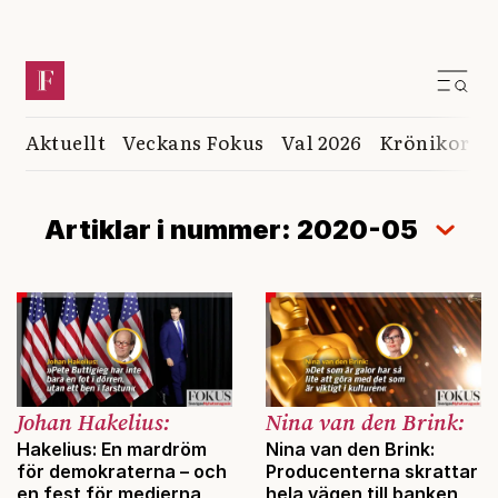
Aktuellt
Veckans Fokus
Val 2026
Krönikor
K
Artiklar i nummer: 2020-05
Johan Hakelius:
Nina van den Brink:
Hakelius: En mardröm
Nina van den Brink:
för demokraterna – och
Producenterna skrattar
en fest för medierna
hela vägen till banken