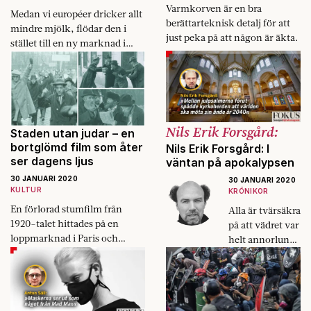
Varmkorven är en bra
Medan vi européer dricker allt
berättarteknisk detalj för att
mindre mjölk, flödar den i
just peka på att någon är äkta.
stället till en ny marknad i
Kina, driven av mjölklobbyn.
Nils Erik Forsgård:
Staden utan judar – en
bortglömd film som åter
Nils Erik Forsgård: I
ser dagens ljus
väntan på apokalypsen
30 JANUARI 2020
30 JANUARI 2020
KULTUR
KRÖNIKOR
En förlorad stumfilm från
Alla är tvärsäkra
1920-talet hittades på en
på att vädret var
loppmarknad i Paris och
helt annorlunda
turnerar nu världen över.
förr.