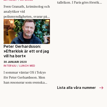
tallriken. I Paris görs försök
Sven Granath, kriminolog och
att anamma småkrypen.
analytiker vid
polismyndigheten, svarar på
frågor om senaste tidens
sprängdåd.
Peter Gerhardsson:
»Efterklok är ett ord jag
vill ha bort«
30 JANUARI 2020
INTERVJU
LUNCH MED
I sommar väntar OS i Tokyo
för Peter Gerhardsson. Men
han resonerar som svenska
förbundskaptener gör: Då är
Lista alla våra nummer
då och nu är nu.