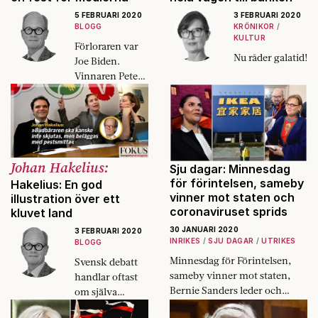
5 FEBRUARI 2020
3 FEBRUARI 2020
BLOGG
KRÖNIKOR
KULTUR
Förloraren var
Nu råder galatid!
Joe Biden.
Vinnaren Pete
Buttigieg. Iowa
ritade om
demokraternas
karta, men
kampen är
Johan Hakelius:
långt ifrån över.
Sju dagar: Minnesdag
för förintelsen, sameby
Hakelius: En god
vinner mot staten och
illustration över ett
coronaviruset sprids
kluvet land
30 JANUARI 2020
3 FEBRUARI 2020
INRIKES
SJU DAGAR
UTRIKES
BLOGG
Minnesdag för Förintelsen,
Svensk debatt
sameby vinner mot staten,
handlar oftast
Bernie Sanders leder och
om själva
corona­viruset sprids.
debatten och