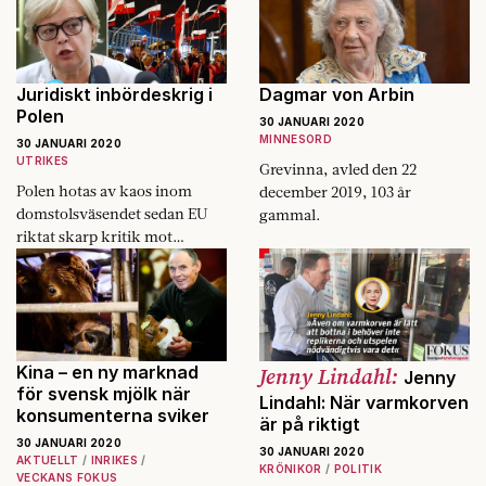
budbärarna. Allt
för att undvika
de faktiska
problemen.
Dagmar von Arbin
Juridiskt inbördeskrig i
Polen
30 JANUARI 2020
MINNESORD
30 JANUARI 2020
UTRIKES
Grevinna, avled den 22
Polen hotas av kaos inom
december 2019, 103 år
domstolsväsendet sedan EU
gammal.
riktat skarp kritik mot
begränsning av polska
domares frihet och landets
jurister protesterar mot
regeringen.
Kina – en ny marknad
Jenny Lindahl:
Jenny
för svensk mjölk när
Lindahl: När varmkorven
konsumenterna sviker
är på riktigt
30 JANUARI 2020
30 JANUARI 2020
AKTUELLT
INRIKES
KRÖNIKOR
POLITIK
VECKANS FOKUS