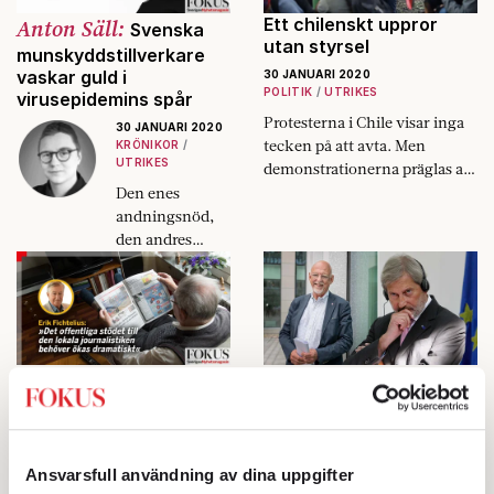
Anton Säll:
Ett chilenskt uppror
Svenska
utan styrsel
munskyddstillverkare
vaskar guld i
30 JANUARI 2020
POLITIK
UTRIKES
virusepidemins spår
Protesterna i Chile visar inga
30 JANUARI 2020
tecken på att avta. Men
KRÖNIKOR
UTRIKES
demonstrationerna präglas av
motsättningar mellan
Den enes
generationerna.
andningsnöd,
den andres
bröd.
Erik Fichtelius:
Brexit – en dyr affär för
EU
Fichtelius: »Vita
fläckar« på den
30 JANUARI 2020
EKONOMI
UTRIKES
svenska mediekartan –
ett demokratihot
När Storbritannien lämnar
Ansvarsfull användning av dina uppgifter