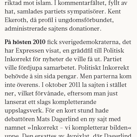
riktad mot islam. I kommentarfältet, fyllt av
hat, samlades partiets sympatisörer. Kent
Ekeroth, då profil i ungdomsförbundet,
administrerade sajtens donationer.
På hösten 2010
fick sverigedemokraterna, det
har Expressen visat, en gräddfil till Politisk
Inkorrekt för nyheter de ville få ut. Partiet
ville fördjupa samarbetet. Politiskt Inkorrekt
behövde å sin sida pengar. Men parterna kom
inte överens. I oktober 2011 la sajten i stället
ner, vilket förvånade, eftersom man just
lanserat ett slags kompletterande
uppslagsverk. För en kort stund hade
debattören Mats Dagerlind en ny sajt med
namnet »Inkorrekt – vi kompletterar bilden«
uppe. Den ersattes av Avpixlat, där Dagerlind