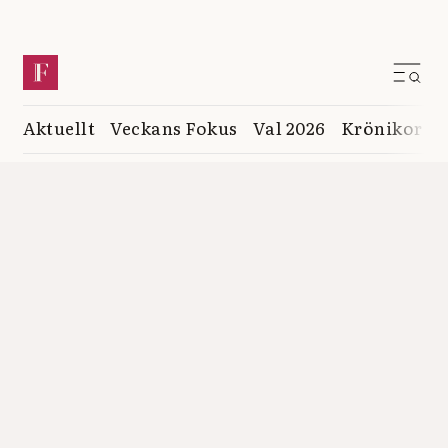
Aktuellt
Veckans Fokus
Val 2026
Krönikor
K