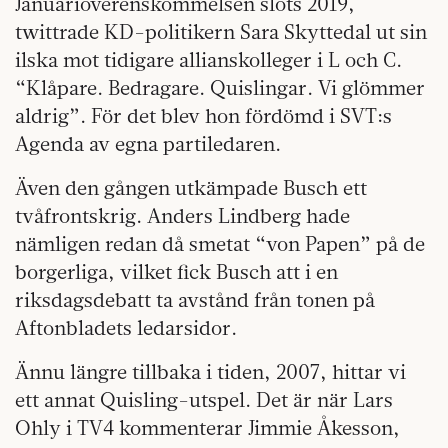
Januariöverenskommelsen slöts 2019,
twittrade KD-politikern Sara Skyttedal ut sin
ilska mot tidigare allianskolleger i L och C.
“Klåpare. Bedragare. Quislingar. Vi glömmer
aldrig”. För det blev hon fördömd i SVT:s
Agenda av egna partiledaren.
Även den gången utkämpade Busch ett
tvåfrontskrig. Anders Lindberg hade
nämligen redan då smetat “von Papen” på de
borgerliga, vilket fick Busch att i en
riksdagsdebatt ta avstånd från tonen på
Aftonbladets ledarsidor.
Ännu längre tillbaka i tiden, 2007, hittar vi
ett annat Quisling-utspel. Det är när Lars
Ohly i TV4 kommenterar Jimmie Åkesson,