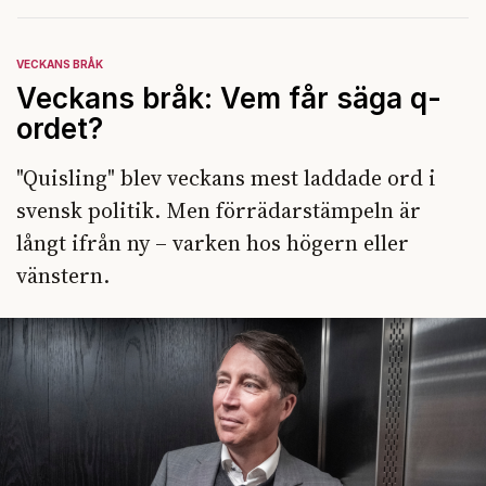
VECKANS BRÅK
Veckans bråk: Vem får säga q-
ordet?
"Quisling" blev veckans mest laddade ord i
svensk politik. Men förrädarstämpeln är
långt ifrån ny – varken hos högern eller
vänstern.