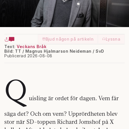
Bjud någon på artikeln
Lyssna
Text:
Veckans Bråk
Bild: TT / Magnus Hjalmarson Neideman / SvD
Publicerad 2026-08-08
Q
uisling är ordet för dagen. Vem får
säga det? Och om vem? Upprördheten blev
stor när SD-toppen Richard Jomshof på X