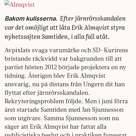
Efter järnrörsskandalen
Bakom kulisserna.
var det omöjligt att låta Erik Almqvist styra
nyhetssajten Samtiden, i alla fall utåt.
Avpixlats svaga varumärke och SD-Kurirens
bristande räckvidd var bakgrunden till att
partiet hösten 2012 började projektera en ny
tidning. Återigen blev Erik Almqvist
ansvarig, nu på distans från Ungern dit han
flyttat efter järnrörsskandalen.
Rekryteringsproblem följde. Men i juni förra
året startade Samtiden med Jan Sjunnesson
som utgivare. Samma Sjunnesson som nu
säger att Erik Almqvist har fattat alla
publicistiska beslut och i praktiken fungerat