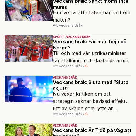
Veckans bråk: Sänkt moms inte
mums
Hur vet vi att staten har rätt om
maten?
Av: Veckans Bråk
SPORT
VECKANS BRÅK
Veckans bråk: Får man heja på
Norge?
Till och med vår utrikesminister
tar ställning mot Haalands armé.
Av: Veckans Bråk
•
VECKANS BRÅK
Veckans bråk: Sluta med ”Sluta
skjut!”
Nu växer kritiken om att
strategin saknar bevisad effekt.
Ett av skälen som lyfts är
Av: Veckans Bråk
•
bristande rädsla för polisen.
VECKANS BRÅK
Veckans bråk: Är Tidö på väg att