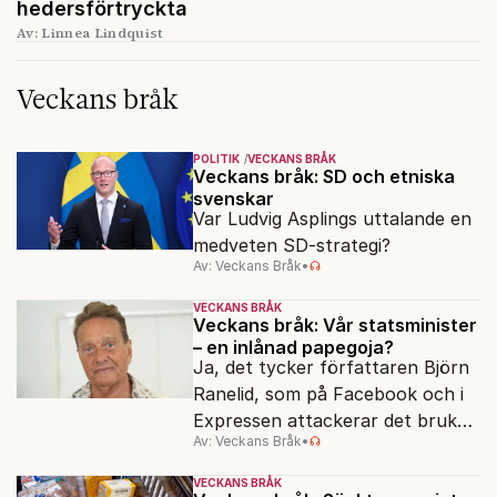
hedersförtryckta
Av: Linnea Lindquist
Veckans bråk
POLITIK
VECKANS BRÅK
Veckans bråk: SD och etniska
svenskar
Var Ludvig Asplings uttalande en
medveten SD-strategi?
Av: Veckans Bråk
•
VECKANS BRÅK
Veckans bråk: Vår statsminister
– en inlånad papegoja?
Ja, det tycker författaren Björn
Ranelid, som på Facebook och i
Expressen attackerar det bruket
Av: Veckans Bråk
•
av “svengelska” bland höga
samhällsföreträdare.
VECKANS BRÅK