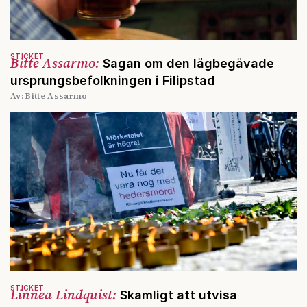
STICKET
Bitte Assarmo:
Sagan om den lågbegåvade
ursprungsbefolkningen i Filipstad
Av: Bitte Assarmo
STICKET
Linnea Lindquist:
Skamligt att utvisa