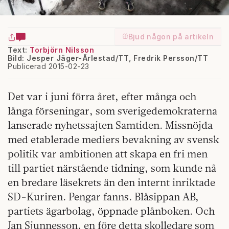
Bjud någon på artikeln
Text:
Torbjörn Nilsson
Bild: Jesper Jäger-Ärlestad/TT, Fredrik Persson/TT
Publicerad 2015-02-23
Det var i juni förra året, efter många och
långa förseningar, som sverigedemokraterna
lanserade nyhetssajten Samtiden. Missnöjda
med etablerade mediers bevakning av svensk
politik var ambitionen att skapa en fri men
till partiet närstående tidning, som kunde nå
en bredare läsekrets än den internt inriktade
SD-Kuriren. Pengar fanns. Blåsippan AB,
partiets ägarbolag, öppnade plånboken. Och
Jan Sjunnesson, en före detta skolledare som