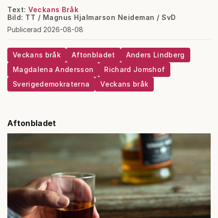
Text:
Veckans Bråk
Bild: TT / Magnus Hjalmarson Neideman / SvD
Publicerad 2026-08-08
Veckans bråk
Aftonbladet
Anders Lindberg
Magdalena Andersson
Richard Jomshof
Sverigedemokraterna
Veckans bråk
Aftonbladet