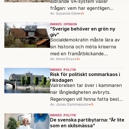
åldrande VA-system växer
kan du göra det
här
.
frågan: vem har egentligen
Av: Susanne Gäre
•
ansvar för Sveriges
vattenresurser?
INRIKES
OPINION
”Sverige behöver en grön ny
giv”
Socialdemokratin måste lära av
sin historia och möta kriserna
med en framåtblickande
Av: Annie Ross
•
strukturpolitik för att göra
Sverige långsiktigt hållbart,
INRIKES
POLITIK
jämlikt och kriståligt.
Risk för politiskt sommarkaos i
riksdagen
Valrörelsen tar över i kammaren
när långledigheten avbryts.
Regeringen vill hinna fatta beslut
Av: Jonas Gummesson
•
före valet – men oppositionen
ser sin chans att pressa
INRIKES
POLITIK
Tidösidan.
De svenska partibytarna: ”Är lite
som en skilsmässa”