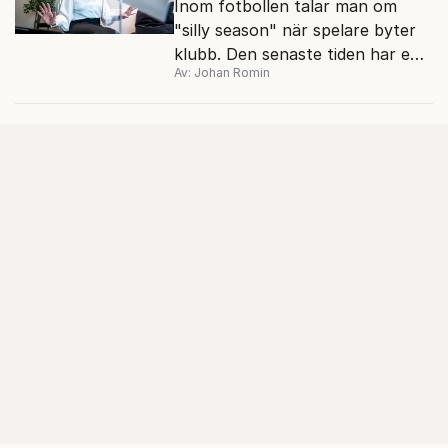
Inom fotbollen talar man om
"silly season" när spelare byter
klubb. Den senaste tiden har en
Av: Johan Romin
rad svenska politiker bytt parti –
men varför, och vad skiljer
partiernas interna kulturer åt?