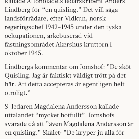
kallade Aftonbladets ledarskribent Anders
Lindberg för “en quisling.” Det vill säga
landsförrädare, efter Vidkun, norsk
regeringschef 1942–1945 under den tyska
ockupationen, arkebuserad vid
fästningsområdet Akershus kruttorn i
oktober 1945.
Lindbergs kommentar om Jomshof: ”De sköt
Quisling. Jag är faktiskt väldigt trött på det
här. Att detta accepteras är egentligen helt
otroligt.”
S-ledaren Magdalena Andersson kallade
uttalandet “mycket hotfullt”. Jomshofs
svarade då att ”även Magdalena Andersson är
en quisling.” Skälet: ”De kryper ju alla för