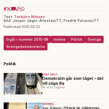
Text:
Torbjörn Nilsson
Bild: Jesper Jäger-Ärlestad/TT, Fredrik Persson/TT
Publicerad 2015-02-23
Ingår i nummer 2015-08
Inrikes
Politik
Sverige
Sverigedemokraterna
Politik
KORT SAGT
Demokratin går som tåget – det
vill säga illa
Av: Kort Sagt
•
KRÖNIKA
Jon Åsberg:
Otack är väljarnas