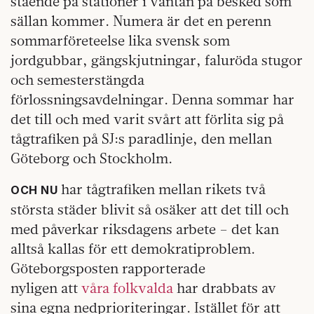
stående på stationer i väntan på besked som
sällan kommer. Numera är det en perenn
sommarföreteelse lika svensk som
jordgubbar, gängskjutningar, faluröda stugor
och semesterstängda
förlossningsavdelningar. Denna sommar har
det till och med varit svårt att förlita sig på
tågtrafiken på SJ:s paradlinje, den mellan
Göteborg och Stockholm.
har tågtrafiken mellan rikets två
OCH NU
största städer blivit så osäker att det till och
med påverkar riksdagens arbete – det kan
alltså kallas för ett demokratiproblem.
Göteborgsposten rapporterade
nyligen att
våra folkvalda
har drabbats av
sina egna nedprioriteringar. Istället för att