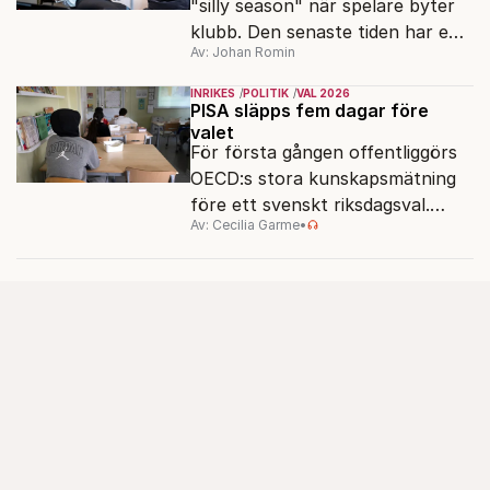
"silly season" när spelare byter
klubb. Den senaste tiden har en
Av: Johan Romin
rad svenska politiker bytt parti –
men varför, och vad skiljer
INRIKES
POLITIK
VAL 2026
partiernas interna kulturer åt?
PISA släpps fem dagar före
valet
För första gången offentliggörs
OECD:s stora kunskapsmätning
före ett svenskt riksdagsval.
Av: Cecilia Garme
•
Resultatet kan ge skolfrågan ny
kraft under valrörelsens sista
dagar.