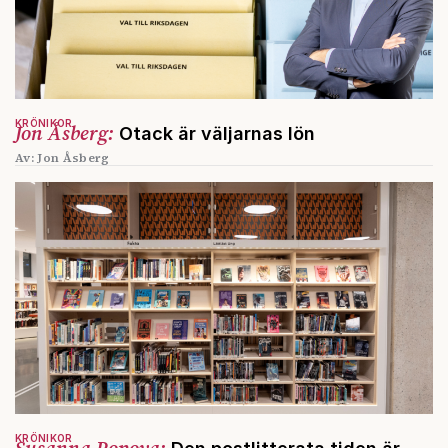
KRÖNIKOR
Jon Åsberg:
Otack är väljarnas lön
Av: Jon Åsberg
KRÖNIKOR
Susanna Popova: