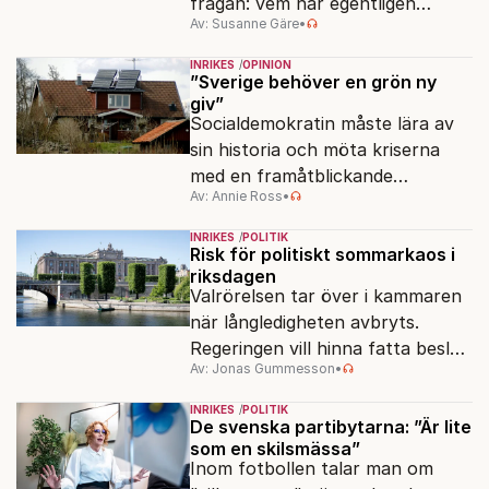
frågan: vem har egentligen
Av: Susanne Gäre
•
ansvar för Sveriges
vattenresurser?
INRIKES
OPINION
”Sverige behöver en grön ny
giv”
Socialdemokratin måste lära av
sin historia och möta kriserna
med en framåtblickande
Av: Annie Ross
•
strukturpolitik för att göra
Sverige långsiktigt hållbart,
INRIKES
POLITIK
jämlikt och kriståligt.
Risk för politiskt sommarkaos i
riksdagen
Valrörelsen tar över i kammaren
när långledigheten avbryts.
Regeringen vill hinna fatta beslut
Av: Jonas Gummesson
•
före valet – men oppositionen
ser sin chans att pressa
INRIKES
POLITIK
Tidösidan.
De svenska partibytarna: ”Är lite
som en skilsmässa”
Inom fotbollen talar man om