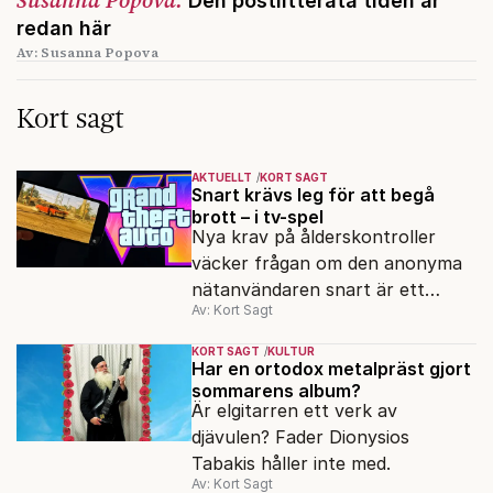
Den postlitterata tiden är
redan här
Av: Susanna Popova
Kort sagt
AKTUELLT
KORT SAGT
Snart krävs leg för att begå
brott – i tv-spel
Nya krav på ålderskontroller
väcker frågan om den anonyma
nätanvändaren snart är ett
Av: Kort Sagt
minne blott.
KORT SAGT
KULTUR
Har en ortodox metalpräst gjort
sommarens album?
Är elgitarren ett verk av
djävulen? Fader Dionysios
Tabakis håller inte med.
Av: Kort Sagt