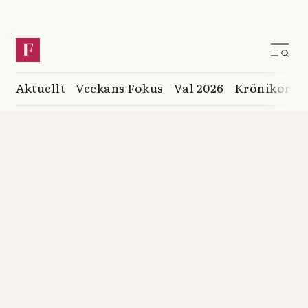
Aktuellt
Veckans Fokus
Val 2026
Krönikor
K