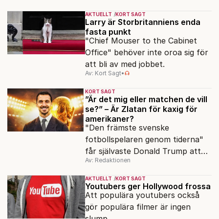
AKTUELLT
KORT SAGT
Larry är Storbritanniens enda
fasta punkt
"Chief Mouser to the Cabinet
Office" behöver inte oroa sig för
att bli av med jobbet.
Av: Kort Sagt
•
KORT SAGT
”Är det mig eller matchen de vill
se?” – Är Zlatan för kaxig för
amerikaner?
"Den främste svenske
fotbollspelaren genom tiderna"
får självaste Donald Trump att
Av: Redaktionen
rodna.
AKTUELLT
KORT SAGT
Youtubers ger Hollywood frossa
Att populära youtubers också
gör populära filmer är ingen
slump.