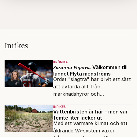
Om du vill läsa mer om hur vi hanterar personuppgifter
kan du göra det
här
.
Inrikes
KRÖNIKA
Susanna Popova:
Välkommen till
landet Flyta medströms
Ordet "slagträ" har blivit ett sätt
att avfärda allt från
marknadshyror och
slöserikommissioner till frågor
INRIKES
om antisemitism.
Vattenbristen är här – men var
femte liter läcker ut
Med ett varmare klimat och ett
åldrande VA-system växer