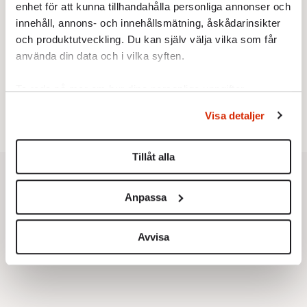
enhet för att kunna tillhandahålla personliga annonser och
innehåll, annons- och innehållsmätning, åskådarinsikter
Testa vår valkompass 2026!
och produktutveckling. Du kan själv välja vilka som får
använda din data och i vilka syften.
Testa här!
Ta reda på mer om hur dina personliga uppgifter
behandlas och ställ in dina preferenser i
detaljsektionen
.
Visa detaljer
Du kan ändra eller dra tillbaka ditt samtycke när som
helst från cookie-förklaringen.
Tillåt alla
Vi använder enhetsidentifierare för att anpassa innehållet
och annonserna till användarna, tillhandahålla funktioner
Anpassa
för sociala medier och analysera vår trafik. Vi
vidarebefordrar även sådana identifierare och annan
information från din enhet till de sociala medier och
Avvisa
annons- och analysföretag som vi samarbetar med.
Dessa kan i sin tur kombinera informationen med annan
information som du har tillhandahållit eller som de har
samlat in när du har använt deras tjänster.