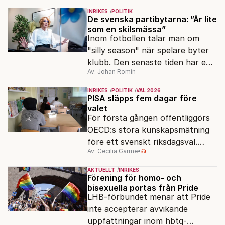
ser sin chans att pressa
INRIKES
POLITIK
Tidösidan.
De svenska partibytarna: ”Är lite
som en skilsmässa”
Inom fotbollen talar man om
"silly season" när spelare byter
klubb. Den senaste tiden har en
Av: Johan Romin
rad svenska politiker bytt parti –
men varför, och vad skiljer
INRIKES
POLITIK
VAL 2026
partiernas interna kulturer åt?
PISA släpps fem dagar före
valet
För första gången offentliggörs
OECD:s stora kunskapsmätning
före ett svenskt riksdagsval.
Av: Cecilia Garme
•
Resultatet kan ge skolfrågan ny
kraft under valrörelsens sista
AKTUELLT
INRIKES
dagar.
Förening för homo- och
bisexuella portas från Pride
LHB-förbundet menar att Pride
inte accepterar avvikande
uppfattningar inom hbtq-