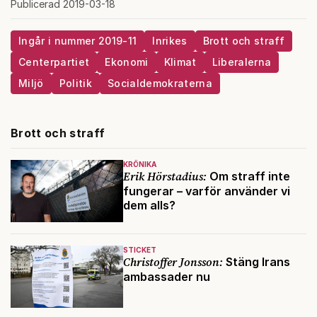
Publicerad 2019-03-18
Ingår i nummer 2019-11
Inrikes
Brott och straff
Centerpartiet
Ekonomi
Klimat
Liberalerna
Miljö
Politik
Socialdemokraterna
Brott och straff
KRÖNIKA
Erik Hörstadius:
Om straff inte
fungerar – varför använder vi
dem alls?
STICKET
Christoffer Jonsson:
Stäng Irans
ambassader nu