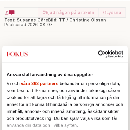
Bjud någon på artikeln
Lyssna
Text: Susanne Gäre
Bild: TT / Christine Olsson
Publicerad 2026-08-07
A
tt det råder brist på vatten i Sverige
Ansvarsfull användning av dina uppgifter
är något relativt nytt för vårt land, som alltid
Vi och
våra 363 partners
behandlar din personliga data,
haft ett stort vattenflöde. Men nu är
som t.ex. ditt IP-nummer, och använder teknologi såsom
cookies för att lagra och få tillgång till information på din
vattenbristen alltså ett faktum, i synnerhet i
enhet för att kunna tillhandahålla personliga annonser och
de södra delarna. Torkan börjar bli ett
innehåll, annons- och innehållsmätning, åskådarinsikter
allvarligt hot och det uppmanas till minskad
och produktutveckling. Du kan själv välja vilka som får
vattenkonsumtion. Samtidigt läcker närmare
använda din data och i vilka syften.