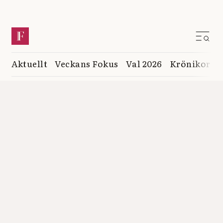
Aktuellt
Veckans Fokus
Val 2026
Krönikor
K