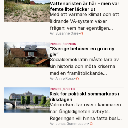
Vattenbristen är här – men var
femte liter läcker ut
Med ett varmare klimat och ett
åldrande VA-system växer
frågan: vem har egentligen
Av: Susanne Gäre
•
ansvar för Sveriges
vattenresurser?
INRIKES
OPINION
”Sverige behöver en grön ny
giv”
Socialdemokratin måste lära av
sin historia och möta kriserna
med en framåtblickande
Av: Annie Ross
•
strukturpolitik för att göra
Sverige långsiktigt hållbart,
INRIKES
POLITIK
jämlikt och kriståligt.
Risk för politiskt sommarkaos i
riksdagen
Valrörelsen tar över i kammaren
när långledigheten avbryts.
Regeringen vill hinna fatta beslut
Av: Jonas Gummesson
•
före valet – men oppositionen