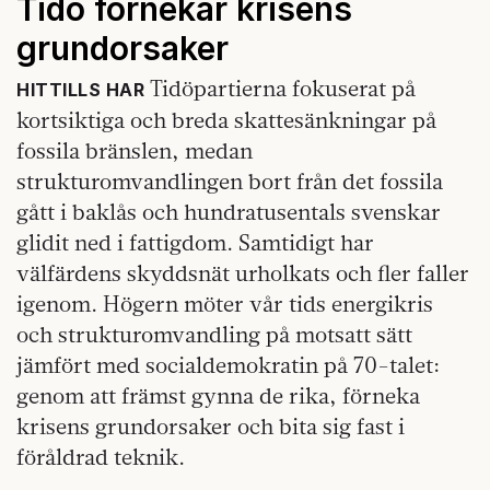
Tidö förnekar krisens
grundorsaker
Tidöpartierna fokuserat på
HITTILLS HAR
kortsiktiga och breda skattesänkningar på
fossila bränslen, medan
strukturomvandlingen bort från det fossila
gått i baklås och hundratusentals svenskar
glidit ned i fattigdom. Samtidigt har
välfärdens skyddsnät urholkats och fler faller
igenom. Högern möter vår tids energikris
och strukturomvandling på motsatt sätt
jämfört med socialdemokratin på 70-talet:
genom att främst gynna de rika, förneka
krisens grundorsaker och bita sig fast i
föråldrad teknik.