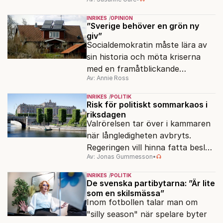
ansvar för Sveriges
vattenresurser?
INRIKES
OPINION
”Sverige behöver en grön ny
giv”
Socialdemokratin måste lära av
sin historia och möta kriserna
med en framåtblickande
Av: Annie Ross
strukturpolitik för att göra
Sverige långsiktigt hållbart,
INRIKES
POLITIK
jämlikt och kriståligt.
Risk för politiskt sommarkaos i
riksdagen
Valrörelsen tar över i kammaren
när långledigheten avbryts.
Regeringen vill hinna fatta beslut
Av: Jonas Gummesson
•
före valet – men oppositionen
ser sin chans att pressa
INRIKES
POLITIK
Tidösidan.
De svenska partibytarna: ”Är lite
som en skilsmässa”
Inom fotbollen talar man om
"silly season" när spelare byter