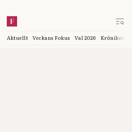
Aktuellt
Veckans Fokus
Val 2026
Krönikor
K