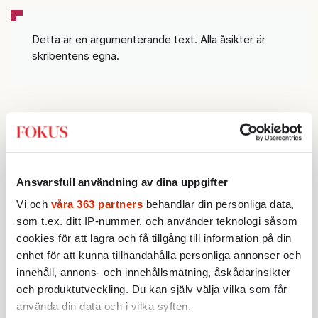
Detta är en argumenterande text. Alla åsikter är
skribentens egna.
D
et brukar heta att historien inte
Ansvarsfull användning av dina uppgifter
Vi och
våra 363 partners
behandlar din personliga data,
upprepar sig, den rimmar. I dag ekar världen
som t.ex. ditt IP-nummer, och använder teknologi såsom
av 70-talets djupa oljekriser. Sedan några år
cookies för att lagra och få tillgång till information på din
har kriserna börjat hopa sig och världen
enhet för att kunna tillhandahålla personliga annonser och
innehåll, annons- och innehållsmätning, åskådarinsikter
genomgår nu den svåraste energikrisen på ett
och produktutveckling. Du kan själv välja vilka som får
halvsekel. Forskarna talar om polykriser för
använda din data och i vilka syften.
att förstå vår nutid – multipla kriser som