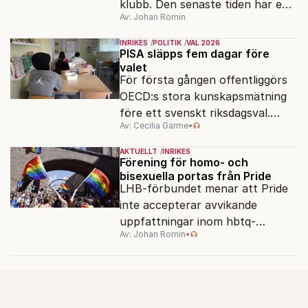
klubb. Den senaste tiden har en
Av: Johan Romin
rad svenska politiker bytt parti –
men varför, och vad skiljer
INRIKES
POLITIK
VAL 2026
partiernas interna kulturer åt?
PISA släpps fem dagar före
valet
För första gången offentliggörs
OECD:s stora kunskapsmätning
före ett svenskt riksdagsval.
Av: Cecilia Garme
•
Resultatet kan ge skolfrågan ny
kraft under valrörelsens sista
AKTUELLT
INRIKES
dagar.
Förening för homo- och
bisexuella portas från Pride
LHB-förbundet menar att Pride
inte accepterar avvikande
uppfattningar inom hbtq-
Av: Johan Romin
•
rörelsen. "Vi har inga problem
med transpersoner", säger
ordföranden Linn Saarinen.