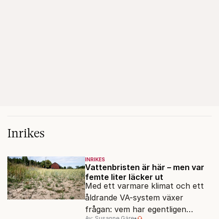
Inrikes
INRIKES
Vattenbristen är här – men var
femte liter läcker ut
Med ett varmare klimat och ett
åldrande VA-system växer
frågan: vem har egentligen
Av: Susanne Gäre
•