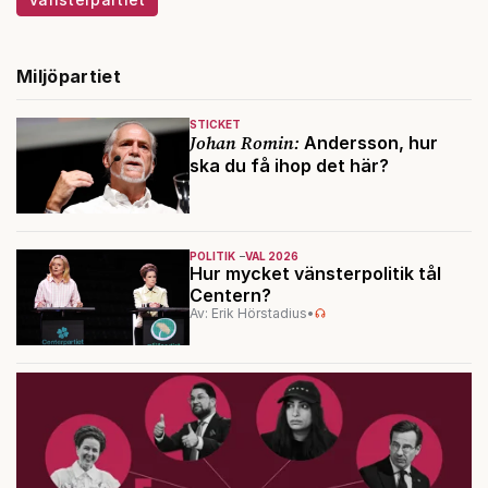
Miljöpartiet
STICKET
Johan Romin:
Andersson, hur
ska du få ihop det här?
POLITIK
VAL 2026
Hur mycket vänsterpolitik tål
Centern?
Av: Erik Hörstadius
•