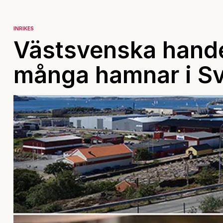
INRIKES
Västsvenska hand
många hamnar i Sv