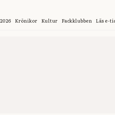
 2026
Krönikor
Kultur
Fackklubben
Läs e-t