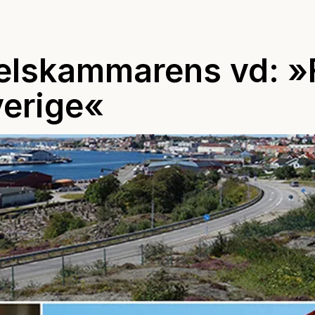
elskammarens vd: »
erige«