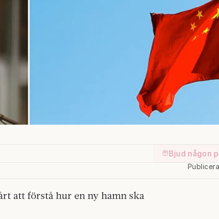
Bjud någon p
Publicer
t att förstå hur en ny hamn ska