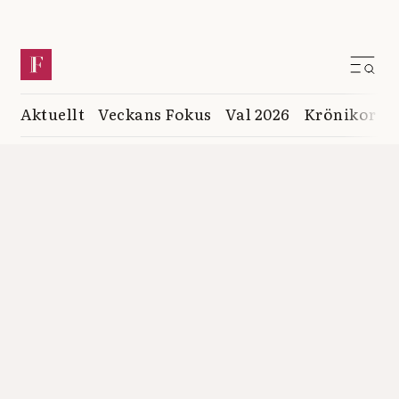
Aktuellt
Veckans Fokus
Val 2026
Krönikor
K