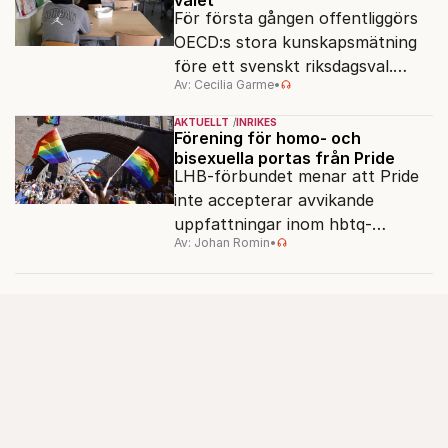
För första gången offentliggörs
OECD:s stora kunskapsmätning
före ett svenskt riksdagsval.
Av: Cecilia Garme
•
Resultatet kan ge skolfrågan ny
kraft under valrörelsens sista
AKTUELLT
INRIKES
dagar.
Förening för homo- och
bisexuella portas från Pride
LHB-förbundet menar att Pride
inte accepterar avvikande
uppfattningar inom hbtq-
Av: Johan Romin
•
rörelsen. "Vi har inga problem
med transpersoner", säger
ordföranden Linn Saarinen.