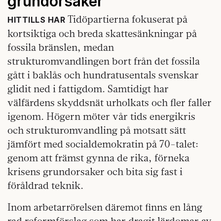
grundorsaker
Tidöpartierna fokuserat på
HITTILLS HAR
kortsiktiga och breda skattesänkningar på
fossila bränslen, medan
strukturomvandlingen bort från det fossila
gått i baklås och hundratusentals svenskar
glidit ned i fattigdom. Samtidigt har
välfärdens skyddsnät urholkats och fler faller
igenom. Högern möter vår tids energikris
och strukturomvandling på motsatt sätt
jämfört med socialdemokratin på 70-talet:
genom att främst gynna de rika, förneka
krisens grundorsaker och bita sig fast i
föråldrad teknik.
Inom arbetarrörelsen däremot finns en lång
rad reformförslag som har dragit lärdomar av