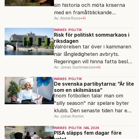
sin historia och möta kriserna
med en framåtblickande
Av: Annie Ross
•
strukturpolitik för att göra
Sverige långsiktigt hållbart,
INRIKES
POLITIK
jämlikt och kriståligt.
Risk för politiskt sommarkaos i
riksdagen
Valrörelsen tar över i kammaren
när långledigheten avbryts.
Regeringen vill hinna fatta beslut
Av: Jonas Gummesson
•
före valet – men oppositionen
ser sin chans att pressa
INRIKES
POLITIK
Tidösidan.
De svenska partibytarna: ”Är lite
som en skilsmässa”
Inom fotbollen talar man om
"silly season" när spelare byter
klubb. Den senaste tiden har en
Av: Johan Romin
rad svenska politiker bytt parti –
men varför, och vad skiljer
INRIKES
POLITIK
VAL 2026
partiernas interna kulturer åt?
PISA släpps fem dagar före
valet