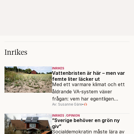
Inrikes
INRIKES
Vattenbristen är här – men var
femte liter läcker ut
Med ett varmare klimat och ett
åldrande VA-system växer
frågan: vem har egentligen
Av: Susanne Gäre
•
ansvar för Sveriges
vattenresurser?
INRIKES
OPINION
”Sverige behöver en grön ny
giv”
Socialdemokratin måste lära av