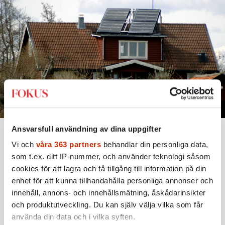
Ansvarsfull användning av dina uppgifter
Bjud någon på artikeln
Lyssna
Vi och
våra 363 partners
behandlar din personliga data,
Text: Annie Ross
Bild: TT / Hasse Holmberg
som t.ex. ditt IP-nummer, och använder teknologi såsom
Publicerad 2026-08-04
cookies för att lagra och få tillgång till information på din
enhet för att kunna tillhandahålla personliga annonser och
innehåll, annons- och innehållsmätning, åskådarinsikter
Detta är en argumenterande text. Alla åsikter är
och produktutveckling. Du kan själv välja vilka som får
skribentens egna.
använda din data och i vilka syften.