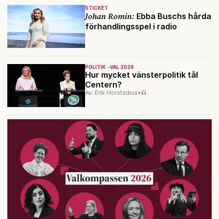
STICKET
Johan Romin:
Ebba Buschs hårda
förhandlingsspel i radio
POLITIK
VAL 2026
Hur mycket vänsterpolitik tål
Centern?
Av: Erik Hörstadius
•