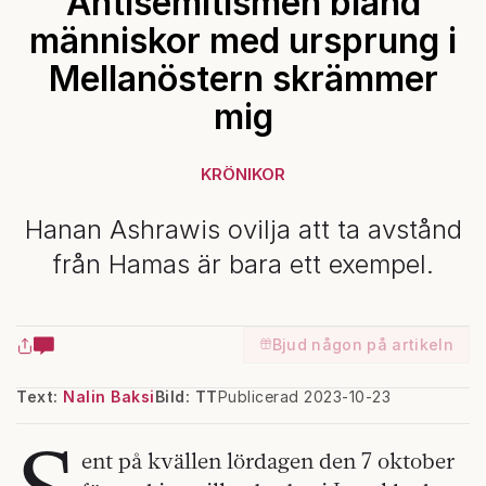
Antisemitismen bland
människor med ursprung i
Mellanöstern skrämmer
mig
KRÖNIKOR
Hanan Ashrawis ovilja att ta avstånd
från Hamas är bara ett exempel.
Bjud någon på artikeln
Text:
Nalin Baksi
Bild: TT
Publicerad 2023-10-23
ent på kvällen lördagen den 7 oktober