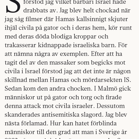
S
förstod jag vilket barbari Israel hade
drabbats av. Jag blev helt chockad när
jag såg filmer där Hamas kallsinnigt skjuter
ihjäl civila på gator och i deras hem, kör runt
med deras döda blodiga kroppar och
trakasserar kidnappade israeliska barn. För
att nämna några av exemplen. Efter att ha
tagit del av den massaker som begicks mot
civila i Israel förstod jag att det inte är någon
skillnad mellan Hamas och mördarsekten IS.
Sedan kom den andra chocken. I Malmö gick
människor ut på gator och torg och firade
denna attack mot civila israeler. Dessutom
skanderades antisemitiska slagord. Jag blev
nästa förlamad. Hur kan hatet förblinda
människor till den grad att man i Sverige år