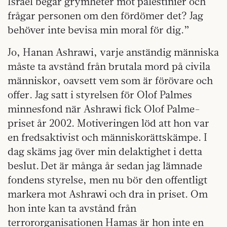
Israel begår grymheter mot palestinier och
frågar personen om den fördömer det? Jag
behöver inte bevisa min moral för dig.”
Jo, Hanan Ashrawi, varje anständig människa
måste ta avstånd från brutala mord på civila
människor, oavsett vem som är förövare och
offer. Jag satt i styrelsen för Olof Palmes
minnesfond när Ashrawi fick Olof Palme-
priset år 2002. Motiveringen löd att hon var
en fredsaktivist och människorättskämpe. I
dag skäms jag över min delaktighet i detta
beslut. Det är många år sedan jag lämnade
fondens styrelse, men nu bör den offentligt
markera mot Ashrawi och dra in priset. Om
hon inte kan ta avstånd från
terrororganisationen Hamas är hon inte en