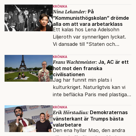
snart befrias från hämmande
KRÖNIKA
upphovsrätt.
Nina Lekander:
På
”Kommunisthögskolan” drömde
alla om att vara arbetarklass
Ett kalas hos Lena Adelsohn
Liljeroth var synnerligen lyckat.
Vi dansade till "Staten och
kapitalet", Ebba Gröns version.
KRÖNIKA
Frans Wachtmeister:
Ja, AC är ett
hot mot den franska
civilisationen
Jag har funnit min plats i
kulturkriget. Naturligtvis kan vi
inte befläcka Paris med plastiga
klossar från Panasonic.
KRÖNIKA
Erik Hörstadius:
Demokraternas
vänsterkant är Trumps bästa
valarbetare
Den ena hyllar Mao, den andra