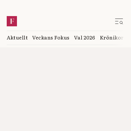
Aktuellt
Veckans Fokus
Val 2026
Krönikor
K