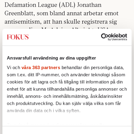
Defamation League (ADL) Jonathan
Greenblatt, som bland annat arbetar emot
antisemitism, att han skulle registrera sig
som muslim. Madeleine Albright, USA:s
tidigare utrikesminister, en katolik som först
i vuxen ålder fick kännedom om sina judiska
rötter, meddelade på Twitter att även hon var
Ansvarsfull användning av dina uppgifter
beredd att registrera sig som muslim.
Vi och
våra 363 partners
behandlar din personliga data,
som t.ex. ditt IP-nummer, och använder teknologi såsom
att se hur judar
DET VAR MYCKET GLÄDJANDE
cookies för att lagra och få tillgång till information på din
och andra i USA tog ställning för muslimerna
enhet för att kunna tillhandahålla personliga annonser och
när dessas medborgerliga rättigheter hotades.
innehåll, annons- och innehållsmätning, åskådarinsikter
På samma sätt förväntade jag mig att vi
och produktutveckling. Du kan själv välja vilka som får
muslimer ska ställa upp för judar när de
använda din data och i vilka syften.
attackeras i Sverige. När nu judar i Sverige
Ta reda på mer om hur dina personliga uppgifter
2023 efter Hamas illdåd uppmanas att dölja
behandlas och ställ in dina preferenser i
detaljsektionen
.