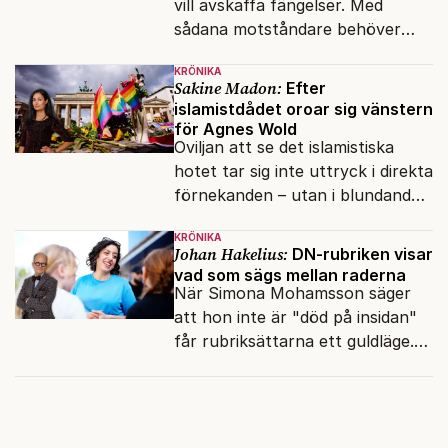
vill avskaffa fängelser. Med
sådana motståndare behöver
presidenten knappt några
KRÖNIKA
vänner.
Sakine Madon:
Efter
islamistdådet oroar sig vänstern
för Agnes Wold
Oviljan att se det islamistiska
hotet tar sig inte uttryck i direkta
förnekanden – utan i blundandet
och den återkommande
KRÖNIKA
fokusförflyttningen.
Johan Hakelius:
DN-rubriken visar
vad som sägs mellan raderna
När Simona Mohamsson säger
att hon inte är "död på insidan"
får rubriksättarna ett guldläge.
Med små signaler blinkar man i
moraliskt samförstånd till
läsarna.