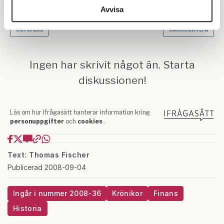
information från din enhet till de sociala medier och
Avvisa
annons- och analysföretag som vi samarbetar med.
Dessa kan i sin tur kombinera informationen med annan
information som du har tillhandahållit eller som de har
samlat in när du har använt deras tjänster.
Om du vill läsa mer om hur vi hanterar personuppgifter
kan du göra det
här
.
Text: Thomas Fischer
Publicerad 2008-09-04
Ingår i nummer 2008-36
Krönikor
Finans
Historia