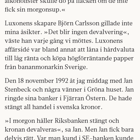
alkoholister skulle dö på fläcken om de inte
fick sin morgonsup.«
Luxonens skapare Björn Carlsson gillade inte
mina åsikter. »Det blir ingen devalvering«,
väste han varje gång vi möttes. Luxonens
affärsidé var bland annat att låna i hårdvaluta
till låg ränta och köpa högförräntande papper
från bananmonarkin Sverige.
Den 18 november 1992 åt jag middag med Jan
Stenbeck och några vänner i Gröna huset. Jan
ringde sina banker i Fjärran Östern. De hade
stängt all handel i svenska kronor.
»I morgon håller Riksbanken stängt och
kronan devalveras«, sa Jan. Men Jan fick bara
delvis rätt. Var man kund i SE-banken kunde