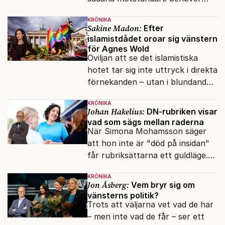
presidenten knappt några
KRÖNIKA
vänner.
Sakine Madon:
Efter
islamistdådet oroar sig vänstern
för Agnes Wold
Oviljan att se det islamistiska
hotet tar sig inte uttryck i direkta
förnekanden – utan i blundandet
och den återkommande
KRÖNIKA
fokusförflyttningen.
Johan Hakelius:
DN-rubriken visar
vad som sägs mellan raderna
När Simona Mohamsson säger
att hon inte är "död på insidan"
får rubriksättarna ett guldläge.
Med små signaler blinkar man i
KRÖNIKA
moraliskt samförstånd till
Jon Åsberg:
Vem bryr sig om
läsarna.
vänsterns politik?
Trots att väljarna vet vad de har
– men inte vad de får – ser ett