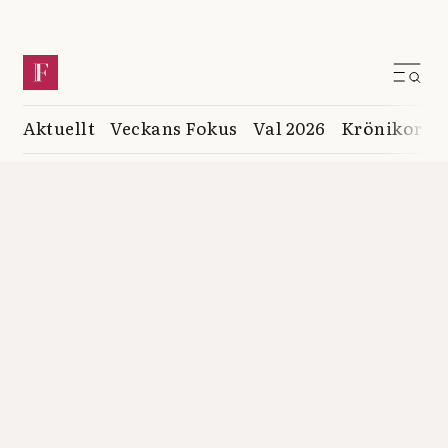
Aktuellt
Veckans Fokus
Val 2026
Krönikor
K