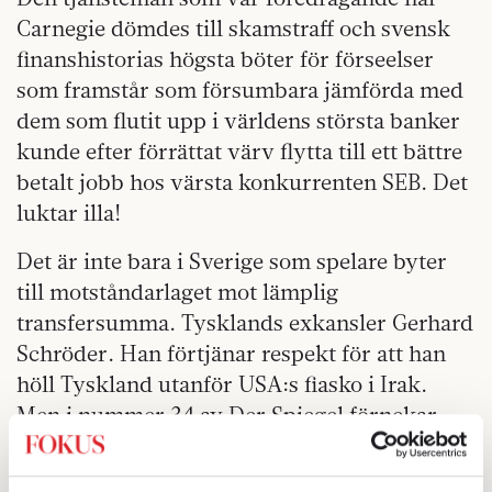
Carnegie dömdes till skamstraff och svensk
finanshistorias högsta böter för förseelser
som framstår som försumbara jämförda med
dem som flutit upp i världens största banker
kunde efter förrättat värv flytta till ett bättre
betalt jobb hos värsta konkurrenten SEB. Det
luktar illa!
Det är inte bara i Sverige som spelare byter
till motståndarlaget mot lämplig
transfersumma. Tysklands exkansler Gerhard
Schröder. Han förtjänar respekt för att han
höll Tyskland utanför USA:s fiasko i Irak.
Men i nummer 34 av Der Spiegel förnekar
han att han numera är anställd av ryska
gasjätten Gazprom. Nonsens! I det