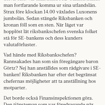
man fortfarande komma ur sina utlandslån.
Strax före klockan 14.00 växlades Luxonens
jumbolån. Sedan stängde Riksbanken och
kronan föll som en sten. När läget var
hopplöst lät riksbankschefen svenska folket
stå för SE-bankens och dess kunders
valutaförluster.
Vad hände med Riksbankschefen?
Rannsakades han som sin föregångare baron
Görtz? Nej han anställdes som rådgivare i SE-
banken! Riksbanken har efter det begränsat
chefernas möjligheter att ta anställning hos
motparter.
Det borde också Finansinspektionen göra.
Den tjänsteman som var föredragande när