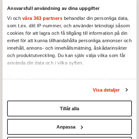
konsortium som bygger oljeledningen mellan
Ansvarsfull användning av dina uppgifter
de en gång svenska städerna Wiborg och
Vi och
våra 363 partners
behandlar din personliga data,
Greifswald och där han är ordförande är
som t.ex. ditt IP-nummer, och använder teknologi såsom
Putin ryttare och Schröder häst. Schröder
cookies för att lagra och få tillgång till information på din
beskriver Putin som en »absolut felfri«
enhet för att kunna tillhandahålla personliga annonser och
(»lupenreiner«) demokrat. Där ser man vad
innehåll, annons- och innehållsmätning, åskådarinsikter
lite »drin« kan åstadkomma!
och produktutveckling. Du kan själv välja vilka som får
använda din data och i vilka syften.
Ta reda på mer om hur dina personliga uppgifter
behandlas och ställ in dina preferenser i
detaljsektionen
.
Visa detaljer
Du kan ändra eller dra tillbaka ditt samtycke när som
helst från cookie-förklaringen.
Tillåt alla
Vi använder enhetsidentifierare för att anpassa innehållet
och annonserna till användarna, tillhandahålla funktioner
Anpassa
för sociala medier och analysera vår trafik. Vi
vidarebefordrar även sådana identifierare och annan