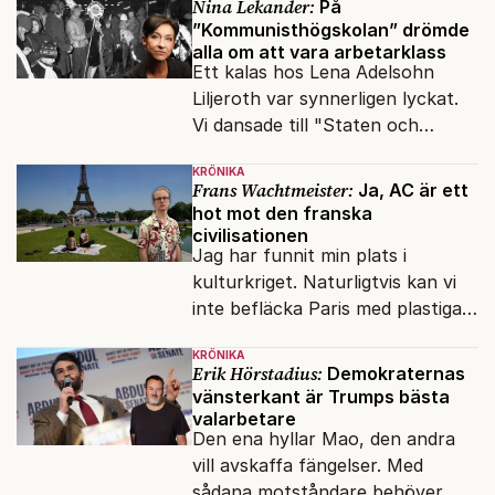
Nina Lekander:
På
”Kommunisthögskolan” drömde
alla om att vara arbetarklass
Ett kalas hos Lena Adelsohn
Liljeroth var synnerligen lyckat.
Vi dansade till "Staten och
kapitalet", Ebba Gröns version.
KRÖNIKA
Frans Wachtmeister:
Ja, AC är ett
hot mot den franska
civilisationen
Jag har funnit min plats i
kulturkriget. Naturligtvis kan vi
inte befläcka Paris med plastiga
klossar från Panasonic.
KRÖNIKA
Erik Hörstadius:
Demokraternas
vänsterkant är Trumps bästa
valarbetare
Den ena hyllar Mao, den andra
vill avskaffa fängelser. Med
sådana motståndare behöver