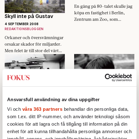
En gång på 80-talet skulle jag
köpa en fastighet i Berlin,
Skyll inte på Gustav
Zentrum am Zoo, som
4 SEPTEMBER 2008
tillhörde den
REDAKTIONSBLOGGEN
fackföreningsägda Bank für
Orkaner och översvämningar
Gemeinwirtschaft.
orsakar skador för miljarder.
Medspekulant var
Men felet är till stor del vårt
fastighetsexperten Hasse…
eget.
Rasismens nya röst
Ansvarsfull användning av dina uppgifter
Svartsjuk sexdomptör
4 SEPTEMBER 2008
Vi och
våra 363 partners
behandlar din personliga data,
4 SEPTEMBER 2008
UTRIKES
KULTUR
som t.ex. ditt IP-nummer, och använder teknologi såsom
Kan en svart man bli USA:s
Catherine Millet, som
cookies för att lagra och få tillgång till information på din
president? Barack Obamas
chockade världen med sin
enhet för att kunna tillhandahålla personliga annonser och
försprång kan hotas av djupt
vågade sexberättelse, är
innehåll, annons- och innehållsmätning, åskådarinsikter