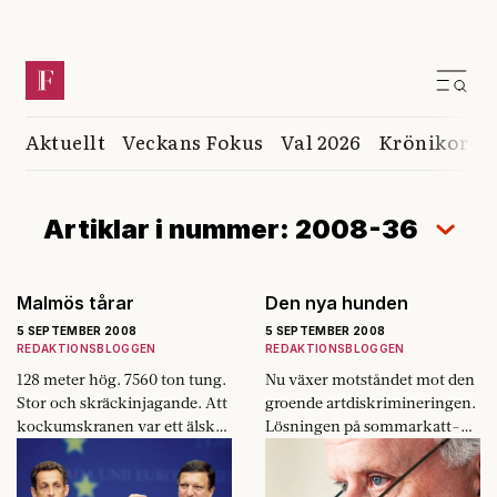
Aktuellt
Veckans Fokus
Val 2026
Krönikor
K
Artiklar i nummer: 2008-36
Malmös tårar
Den nya hunden
5 SEPTEMBER 2008
5 SEPTEMBER 2008
REDAKTIONSBLOGGEN
REDAKTIONSBLOGGEN
128 meter hög. 7560 ton tung.
Nu växer motståndet mot den
Stor och skräckinjagande. Att
groende artdiskrimineringen.
kockumskranen var ett älskat
Lösningen på sommarkatt­
landmärke i Malmö säger
problemet finns i ett kök nära
något om hur ful staden är.
dig.
Men…