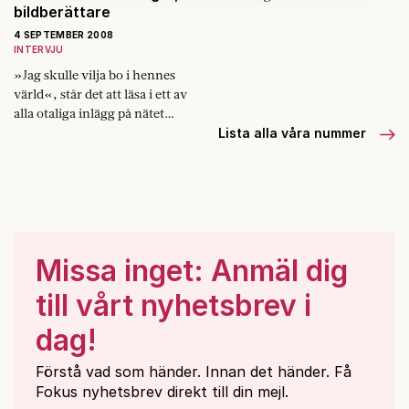
kan du göra det
här
.
bildberättare
4 SEPTEMBER 2008
INTERVJU
»Jag skulle vilja bo i hennes
värld«, står det att läsa i ett av
alla otaliga inlägg på nätet
som hyllar och beskriver hur
Lista alla våra nummer
Joanna…
Missa inget: Anmäl dig
till vårt nyhetsbrev i
dag!
Förstå vad som händer. Innan det händer. Få
Fokus nyhetsbrev direkt till din mejl.