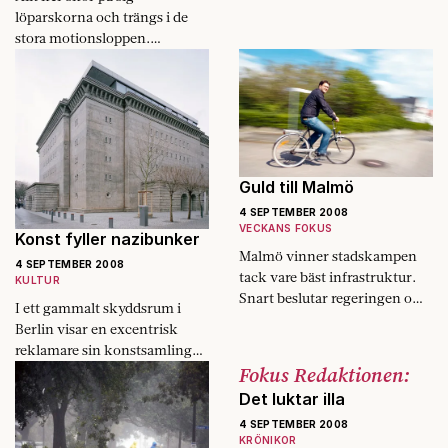
löparskorna och trängs i de
stora motionsloppen.
Samtidigt blir resultaten allt
mindre att skryta med. Den
moderna löparen springer inte
för att vinna utan för att
överleva.
Guld till Malmö
4 SEPTEMBER 2008
VECKANS FOKUS
Konst fyller nazibunker
Malmö vinner stadskampen
4 SEPTEMBER 2008
tack vare bäst ­infrastruktur.
KULTUR
Snart beslutar regeringen om
I ett gammalt skyddsrum i
2010-talets satsningar. Fokus
Berlin visar en excentrisk
har kartlagt städernas strid
reklamare sin konstsamling
om de livsviktiga pengarna.
Fokus Redaktionen:
för allmänheten.
Det luktar illa
4 SEPTEMBER 2008
KRÖNIKOR