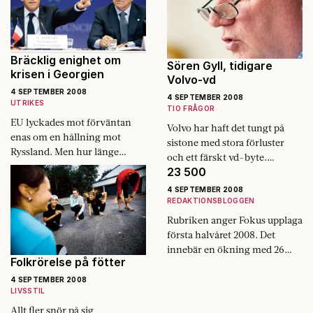
Bräcklig enighet om
Sören Gyll, tidigare
krisen i Georgien
Volvo-vd
4 SEPTEMBER 2008
4 SEPTEMBER 2008
UTRIKES
TIO FRÅGOR
EU lyckades mot förväntan
Volvo har haft det tungt på
enas om en hållning mot
sistone med stora förluster
Ryssland. Men hur länge
och ett färskt vd-byte.
håller den?
23 500
Industrimannen Sören Gyll
var vd för Volvo 1992–1997.
4 SEPTEMBER 2008
REDAKTIONSBLOGGEN
Rubriken anger Fokus upplaga
första halvåret 2008. Det
innebär en ökning med 26
Folkrörelse på fötter
procent jämfört med samma
period 2007 och 18 procent
4 SEPTEMBER 2008
LIVSSTIL
upp jämfört med…
Allt fler snör på sig