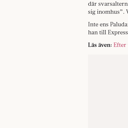
där svarsaltern
sig inomhus”. V
Inte ens Paluda
han till Expres
Läs även:
Efter