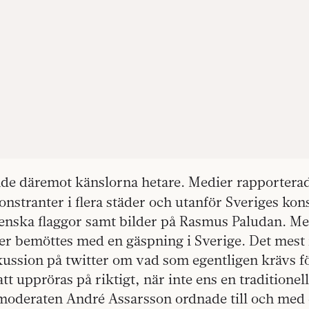
ade däremot känslorna hetare. Medier rapportera
stranter i flera städer och utanför Sveriges kons
enska flaggor samt bilder på Rasmus Paludan. Me
ter bemöttes med en gäspning i Sverige. Det mest 
kussion på twitter om vad som egentligen krävs fö
att uppröras på riktigt, när inte ens en traditione
moderaten André Assarsson ordnade till och med