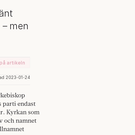
änt
n – men
på artikeln
rad 2023-01-24
Ärkebiskop
s parti endast
iär. Kyrkan som
lv och namnet
illnamnet