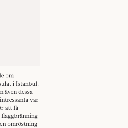
de om
ulat i Istanbul.
n även dessa
intressanta var
r att få
ll flaggbränning
 en omröstning