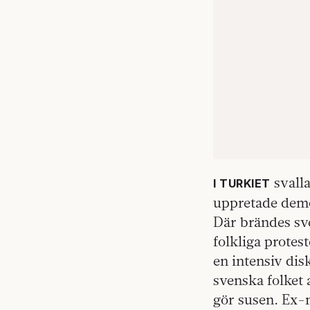
svall
I TURKIET
uppretade demon
Där brändes sv
folkliga protes
en intensiv dis
svenska folket 
gör susen. Ex-