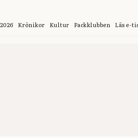
 2026
Krönikor
Kultur
Fackklubben
Läs e-t