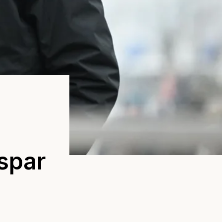
äspar