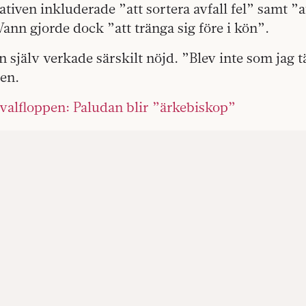
ativen inkluderade ”att sortera avfall fel” samt ”a
ann gjorde dock ”att tränga sig före i kön”.
n själv verkade särskilt nöjd. ”Blev inte som jag 
sen.
 valfloppen: Paludan blir ”ärkebiskop”