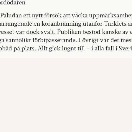
rdödaren
 Paludan ett nytt försök att väcka uppmärksamhet
 arrangerade en koranbränning utanför Turkiets 
esset var dock svalt. Publiken bestod kanske av e
 sannolikt förbipasserande. I övrigt var det mest
åd på plats. Allt gick lugnt till – i alla fall i Sver