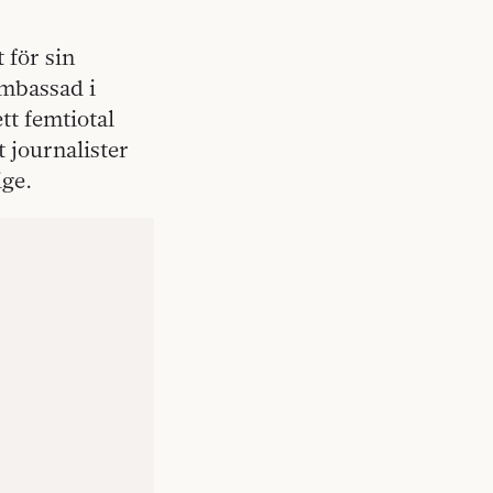
 för sin
ambassad i
tt femtiotal
 journalister
ige.