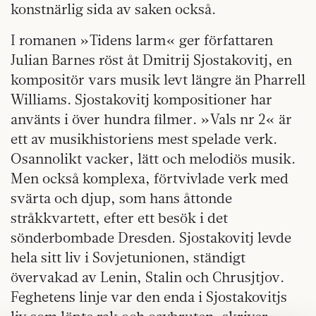
konstnärlig sida av saken också.
I romanen »Tidens larm« ger författaren
Julian Barnes röst åt Dmitrij Sjostakovitj, en
kompositör vars musik levt längre än Pharrell
Williams. Sjostakovitj kompositioner har
använts i över hundra filmer. »Vals nr 2« är
ett av musikhistoriens mest spelade verk.
Osannolikt vacker, lätt och melodiös musik.
Men också komplexa, förtvivlade verk med
svärta och djup, som hans åttonde
stråkkvartett, efter ett besök i det
sönderbombade Dresden. Sjostakovitj levde
hela sitt liv i Sovjet­unionen, ständigt
övervakad av Lenin, Stalin och Chrusjtjov.
Feghetens linje var den enda i Sjostakovitjs