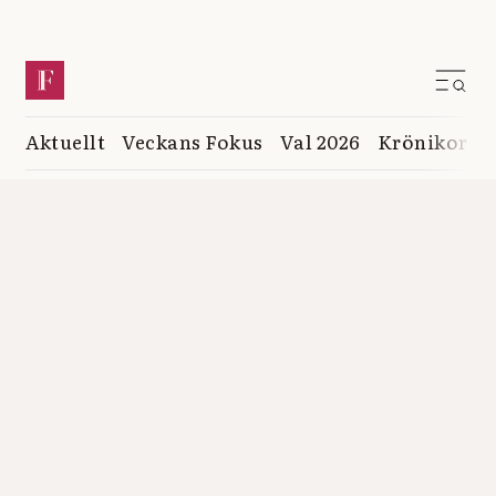
Aktuellt
Veckans Fokus
Val 2026
Krönikor
K