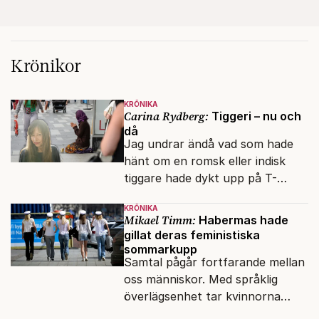
Krönikor
KRÖNIKA
Carina Rydberg:
Tiggeri – nu och
då
Jag undrar ändå vad som hade
hänt om en romsk eller indisk
tiggare hade dykt upp på T-
banan med en mobiltelefon, till
KRÖNIKA
vilken det hade gått bra att
Mikael Timm:
Habermas hade
swisha.
gillat deras feministiska
sommarkupp
Samtal pågår fortfarande mellan
oss människor. Med språklig
överlägsenhet tar kvinnorna
över det offentliga rummet.