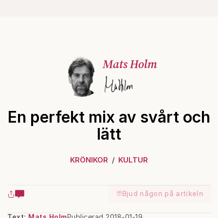
Mats Holm
En perfekt mix av svårt och
lätt
KRÖNIKOR
KULTUR
Bjud någon på artikeln
Text:
Mats Holm
Publicerad 2018-01-19