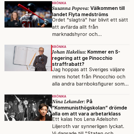
KRÖNIKA
Susanna Popova:
Välkommen till
landet Flyta medströms
Ordet "slagträ" har blivit ett sätt
att avfärda allt från
marknadshyror och
slöserikommissioner till frågor
KRÖNIKA
om antisemitism.
Johan Hakelius:
Kommer en S-
regering att ge Pinocchio
straffrabatt?
Jag hoppas att Sveriges väljare
minns hotet från Pinocchio och
alla andra barnboksfigurer som
snart befrias från hämmande
KRÖNIKA
upphovsrätt.
Nina Lekander:
På
”Kommunisthögskolan” drömde
alla om att vara arbetarklass
Ett kalas hos Lena Adelsohn
Liljeroth var synnerligen lyckat.
Vi dansade till "Staten och