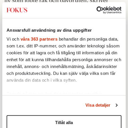
liv som löpte rak och oavbruten, skriver
Barnes, och menar att kompositören
anpassade sig för mycket och skapade
ointressanta verk.
Ansvarsfull användning av dina uppgifter
Makten, liksom masspubliken, vill ha ljus
Vi och
våra 363 partners
behandlar din personliga data,
och lagom komplicerad kultur. Risken med
som t.ex. ditt IP-nummer, och använder teknologi såsom
att anpassa sig är förstås att makten är
cookies för att lagra och få tillgång till information på din
okunnig och lynnig, och snart slår till också
enhet för att kunna tillhandahålla personliga annonser och
innehåll, annons- och innehållsmätning, åskådarinsikter
mot det harmlösa.
och produktutveckling. Du kan själv välja vilka som får
Iranska ungdomar trotsade myndigheterna
använda din data och i vilka syften.
och lade ut en video på sig själva där de
Ta reda på mer om hur dina personliga uppgifter
dansade till »Happy«. De blev gripna av
behandlas och ställ in dina preferenser i
detaljsektionen
.
polis.
Visa detaljer
Du kan ändra eller dra tillbaka ditt samtycke när som
helst från cookie-förklaringen.
Tillåt alla