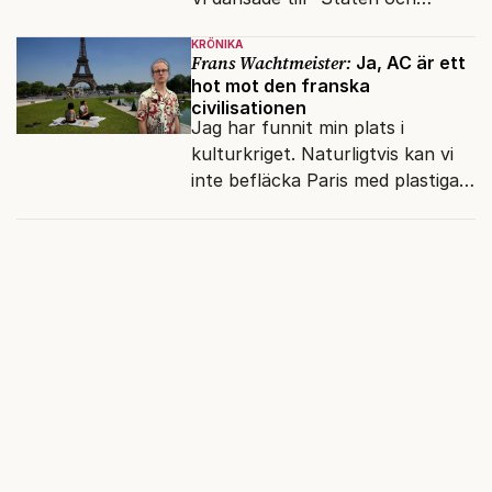
kapitalet", Ebba Gröns version.
KRÖNIKA
Frans Wachtmeister:
Ja, AC är ett
hot mot den franska
civilisationen
Jag har funnit min plats i
kulturkriget. Naturligtvis kan vi
inte befläcka Paris med plastiga
klossar från Panasonic.