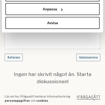
Vi använder enhetsidentifierare för att anpassa innehållet
och annonserna till användarna, tillhandahålla funktioner
Anpassa
för sociala medier och analysera vår trafik. Vi
vidarebefordrar även sådana identifierare och annan
information från din enhet till de sociala medier och
Avvisa
annons- och analysföretag som vi samarbetar med.
Dessa kan i sin tur kombinera informationen med annan
information som du har tillhandahållit eller som de har
samlat in när du har använt deras tjänster.
Om du vill läsa mer om hur vi hanterar personuppgifter
kan du göra det
här
.