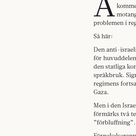
A
kommen
motangr
problemen i re
Så här:
Den anti-israel
för huvuddelen
den statliga kon
språkbruk. Sign
regimens fortsat
Gaza.
Men i den Isra
förmärks två t
”förbluffning”
Förnekelserapp