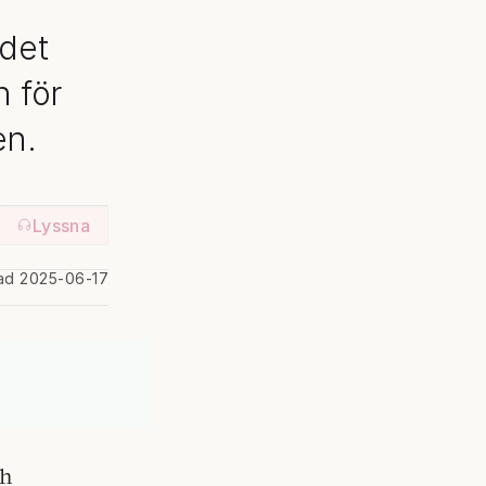
 det
n för
en.
Lyssna
rad 2025-06-17
ch