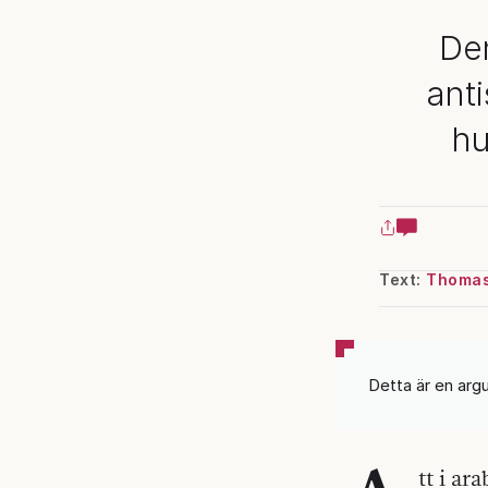
Den
anti
hu
Text:
Thomas
Detta är en arg
tt i ar