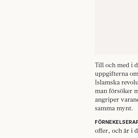
Till och med i 
uppgifterna om 
Islamska revolu
man försöker må
angriper varand
samma mynt.
FÖRNEKELSERA
offer, och är i