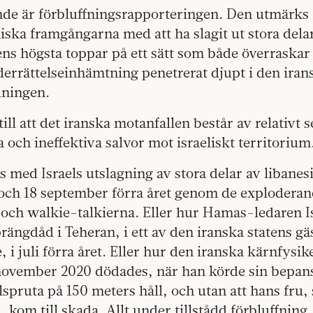
nde är förbluffningsrapporteringen. Den utmärks 
aeliska framgångarna med att ha slagit ut stora dela
ens högsta toppar på ett sätt som både överraskar
nderrättelseinhämtning penetrerat djupt i den iran
dningen.
till att det iranska motanfallen består av relativt s
a och ineffektiva salvor mot israeliskt territorium
s med Israels utslagning av stora delar av libanes
 och 18 september förra året genom de explodera
och walkie-talkierna. Eller hur Hamas-ledaren I
prängdåd i Teheran, i ett av den iranska statens g
, i juli förra året. Eller hur den iranska kärnfys
november 2020 dödades, när han körde sin bepans
ulspruta på 150 meters håll, och utan att hans fru,
kom till skada. Allt under tillstådd förbluffning.