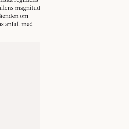
allens magnitud
ståenden om
ns anfall med