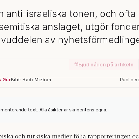
 anti-israeliska tonen, och ofta
semitiska anslaget, utgör fonde
vuddelen av nyhetsförmedling
Bjud någon på artikeln
 Gür
Bild: Hadi Mizban
Publice
umenterande text. Alla åsikter är skribentens egna.
abiska och turkiska medier följa rapporteringen o