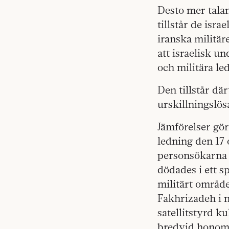
Desto mer tala
tillstår de isr
iranska militär
att israelisk u
och militära le
Den tillstår där
urskillningslös
Jämförelser gör
ledning den 17
personsökarna 
dödades i ett s
militärt område
Fakhrizadeh i 
satellitstyrd k
bredvid honom, 