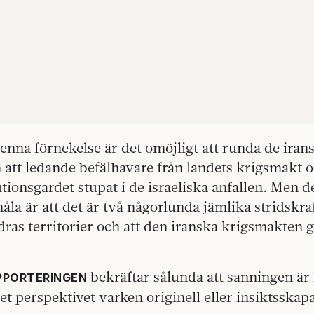
denna förnekelse är det omöjligt att runda de iransk
att ledande befälhavare från landets krigsmakt o
tionsgardet stupat i de israeliska anfallen. Men 
la är att det är två någorlunda jämlika stridskra
ras territorier och att den iranska krigsmakten 
bekräftar sålunda att sanningen är 
PPORTERINGEN
 det perspektivet varken originell eller insiktsska