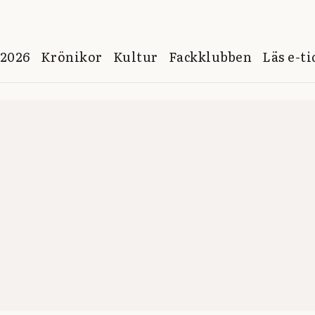
 2026
Krönikor
Kultur
Fackklubben
Läs e-t