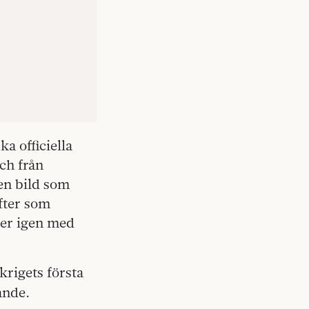
a officiella
ch från
den bild som
fter som
ger igen med
krigets första
pande.