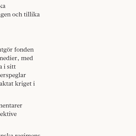
ka
gen och tillika
 utgör fonden
 medier, med
 i sitt
terspeglar
aktat kriget i
mentarer
ektive
anska regimens