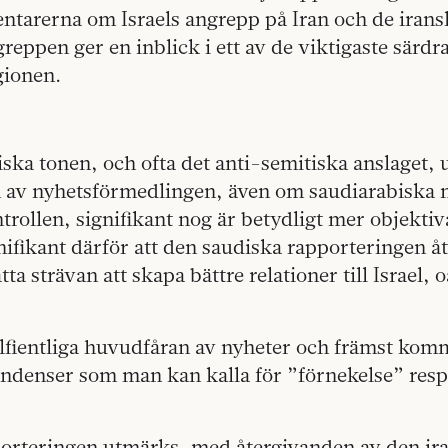
tarerna om Israels angrepp på Iran och de irans
eppen ger en inblick i ett av de viktigaste särdra
gionen.
iska tonen, och ofta det anti-semitiska anslaget,
 av nyhetsförmedlingen, även om saudiarabiska
trollen, signifikant nog är betydligt mer objektiva
ifikant därför att den saudiska rapporteringen å
ta strävan att skapa bättre relationer till Israel, o
elfientliga huvudfåran av nyheter och främst kom
endenser som man kan kalla för ”förnekelse” resp
.
orteringen utmärks, med återgivanden av den ir