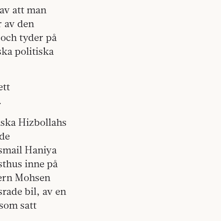
av att man
r av den
 och tyder på
ska politiska
ett
.
iska Hizbollahs
nde
smail Haniya
ästhus inne på
ikern Mohsen
rade bil, av en
 som satt