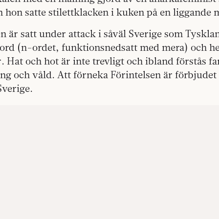
hon satte stilettklacken i kuken på en liggande 
n är satt under attack i såväl Sverige som Tyskla
a ord (n-ordet, funktionsnedsatt med mera) och h
 Hat och hot är inte trevligt och ibland förstås far
ling och våld. Att förneka Förintelsen är förbjudet
Sverige.