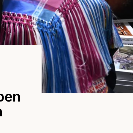
apen
n