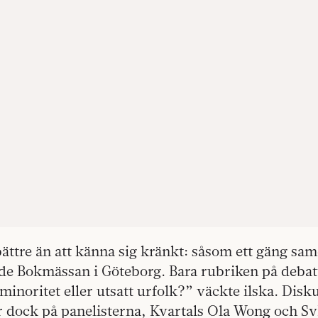
bättre än att känna sig kränkt: såsom ett gäng sa
ade Bokmässan i Göteborg. Bara rubriken på deba
 minoritet eller utsatt urfolk?” väckte ilska. Dis
tror dock på panelisterna, Kvartals Ola Wong och S