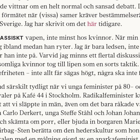
de vittnar om en helt normal och sansad debatt.
h förmätet när (vissa) samer kräver bestämmelser
 Sverige. Jag har skrivit om det
här
tidigare.
vapen, inte minst hos kvinnor. När min
LASSISKT
ag ibland medan han ryter. Jag är bara ledsen, inte
r han inte på. Varvid jag minns ett flertal diskus
somliga kvinnor tog till lipen som en sorts taktik
friheten – inte allt får sägas högt, några ska inte
nd särskilt tydligt när vi unga feminister på 80- 
valer på Kafé 44 i Stockholm. Radikalfeminister 
t att vi släppte in män, även om det bara råkade v
a Carlo Derkert, unga Steffe Ståhl och Johan Joha
ch skämta om porr, eller bjuda in borgaren Marie
irbag-Sten berätta om den hederskultur som hon
alen med en målning gjord av en anarkafeminist 