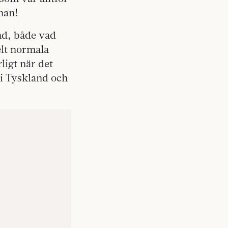
man!
nd, både vad
elt normala
ligt när det
 i Tyskland och