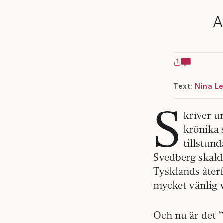
A
Text:
Nina L
S
kriver u
krönika 
tillstun
Svedberg skald
Tysklands återf
mycket vänlig v
Och nu är det ”