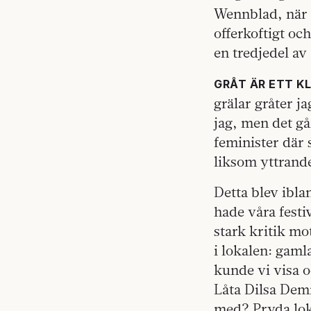
Wennblad, när 
offerkoftigt oc
en tredjedel av
GRÅT ÄR ETT K
grälar gråter j
jag, men det gå
feminister där 
liksom yttrande
Detta blev ibla
hade våra festi
stark kritik mo
i lokalen: gaml
kunde vi visa o
Låta Dilsa Dem
med? Pryda lok