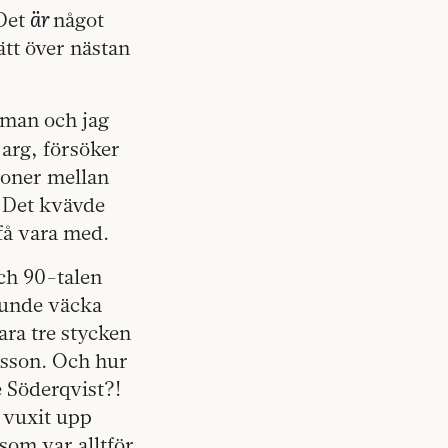
är
 Det
något
ätt över nästan
 man och jag
 arg, försöker
sioner mellan
. Det kvävde
 få vara med.
och 90-talen
kunde väcka
ara tre stycken
nsson. Och hur
 Söderqvist?!
 vuxit upp
som var alltför