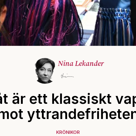
Nina Lekander
t är ett klassiskt v
mot yttrandefrihete
KRÖNIKOR