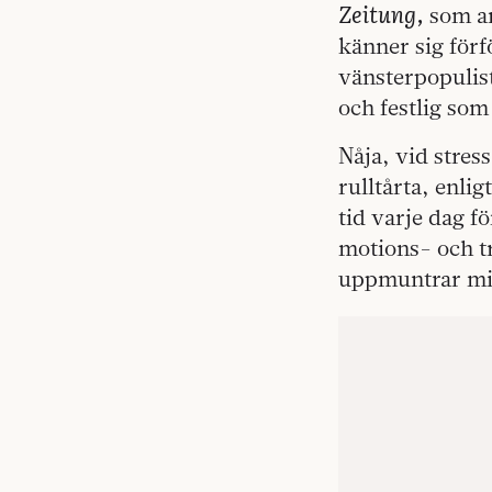
Zeitung,
som an
känner sig förf
vänsterpopulist
och festlig som
Nåja, vid stres
rulltårta, enli
tid varje dag f
motions- och tr
uppmuntrar mig