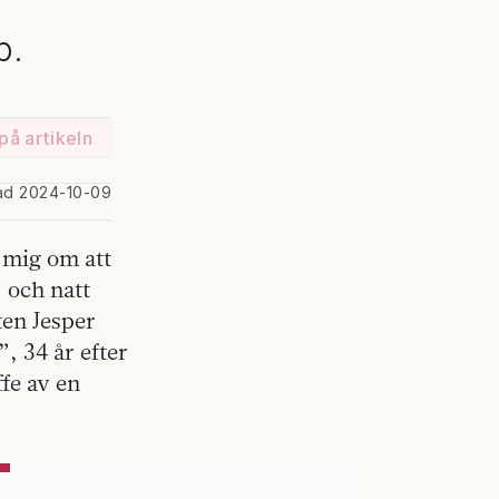
p.
på artikeln
ad 2024-10-09
t mig om att
/ och natt
ten Jesper
, 34 år efter
fe av en