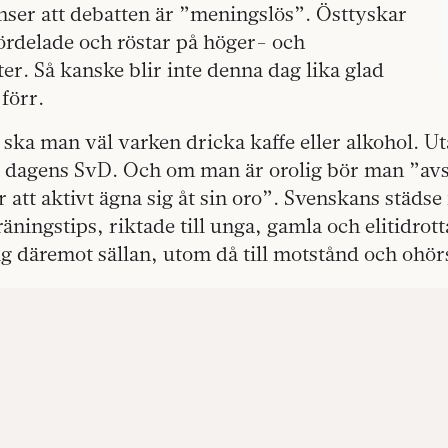
ser att debatten är ”meningslös”. Östtyskar
ördelade och röstar på höger- och
er. Så kanske blir inte denna dag lika glad
 förr.
s ska man väl varken dricka kaffe eller alkohol. U
gt dagens SvD. Och om man är orolig bör man ”avs
ör att aktivt ägna sig åt sin oro”. Svenskans stä
äningstips, riktade till unga, gamla och elitidrott
 däremot sällan, utom då till motstånd och ohö