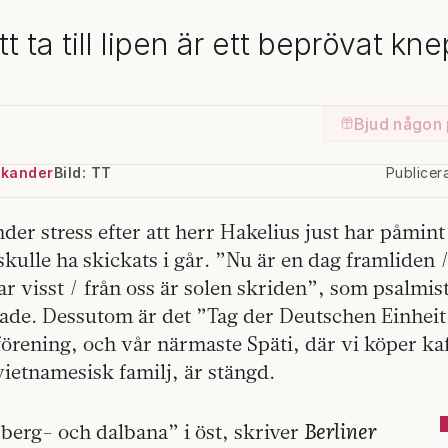
tt ta till lipen är ett beprövat kne
Bjud någon 
ekander
Bild: TT
Publicer
nder stress efter att herr Hakelius just har påmin
skulle ha skickats i går. ”Nu är en dag framliden 
dar visst / från oss är solen skriden”, som psalmis
ade. Dessutom är det ”Tag der Deutschen Einheit”
örening, och vår närmaste Späti, där vi köper kaf
ietnamesisk familj, är stängd.
Berliner
berg- och dalbana” i öst, skriver