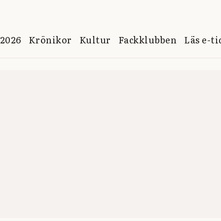
 2026
Krönikor
Kultur
Fackklubben
Läs e-t