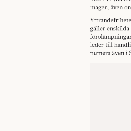
mager, även om 
Yttrandefrihete
gäller enskild
förolämpningar.
leder till hand
numera även i 