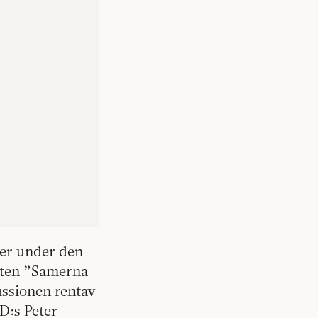
mer under den
tten ”Samerna
kussionen rentav
vD:s Peter