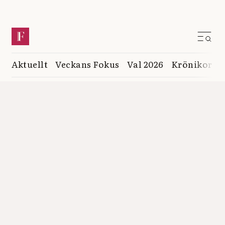
Aktuellt
Veckans Fokus
Val 2026
Krönikor
K