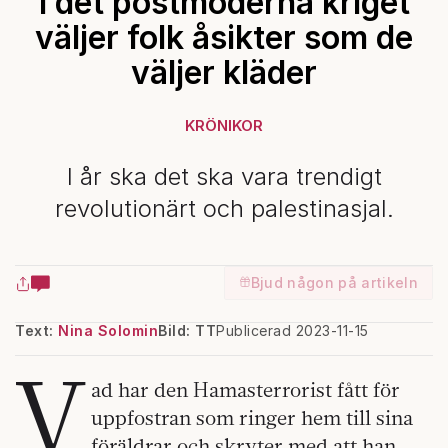
I det postmoderna kriget
väljer folk åsikter som de
väljer kläder
KRÖNIKOR
I år ska det ska vara trendigt
revolutionärt och palestinasjal.
Bjud någon på artikeln
Text:
Nina Solomin
Bild: TT
Publicerad 2023-11-15
V
ad har den Hamasterrorist fått för
uppfostran som ringer hem till sina
föräldrar och skryter med att han