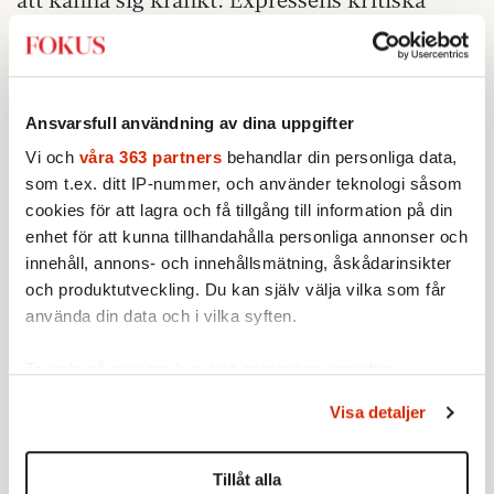
frågor får hon bara för att hon är arab. Ren
rasism, anser hon.
Välkommen till framtiden.
Ansvarsfull användning av dina uppgifter
Vi och
våra 363 partners
behandlar din personliga data,
som t.ex. ditt IP-nummer, och använder teknologi såsom
cookies för att lagra och få tillgång till information på din
enhet för att kunna tillhandahålla personliga annonser och
innehåll, annons- och innehållsmätning, åskådarinsikter
och produktutveckling. Du kan själv välja vilka som får
använda din data och i vilka syften.
Ta reda på mer om hur dina personliga uppgifter
behandlas och ställ in dina preferenser i
detaljsektionen
.
Visa detaljer
Du kan ändra eller dra tillbaka ditt samtycke när som
helst från cookie-förklaringen.
Tillåt alla