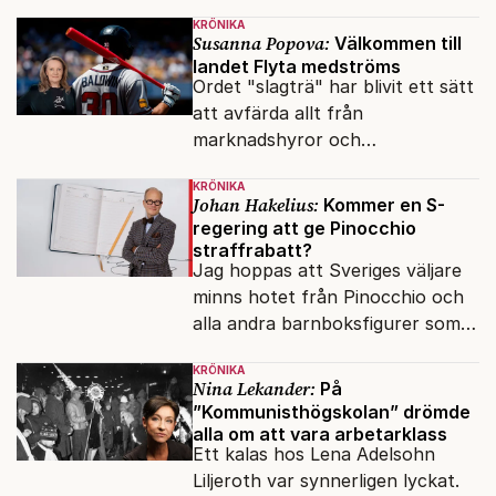
över det offentliga rummet.
KRÖNIKA
Susanna Popova:
Välkommen till
landet Flyta medströms
Ordet "slagträ" har blivit ett sätt
att avfärda allt från
marknadshyror och
slöserikommissioner till frågor
KRÖNIKA
om antisemitism.
Johan Hakelius:
Kommer en S-
regering att ge Pinocchio
straffrabatt?
Jag hoppas att Sveriges väljare
minns hotet från Pinocchio och
alla andra barnboksfigurer som
snart befrias från hämmande
KRÖNIKA
upphovsrätt.
Nina Lekander:
På
”Kommunisthögskolan” drömde
alla om att vara arbetarklass
Ett kalas hos Lena Adelsohn
Liljeroth var synnerligen lyckat.