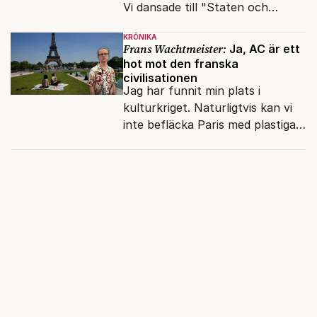
Vi dansade till "Staten och
kapitalet", Ebba Gröns version.
KRÖNIKA
Frans Wachtmeister:
Ja, AC är ett
hot mot den franska
civilisationen
Jag har funnit min plats i
kulturkriget. Naturligtvis kan vi
inte befläcka Paris med plastiga
klossar från Panasonic.