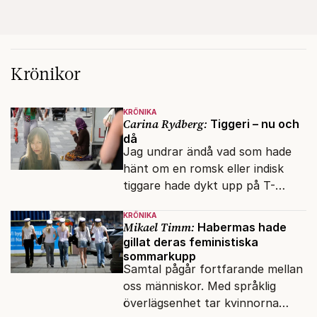
Krönikor
KRÖNIKA
Carina Rydberg:
Tiggeri – nu och
då
Jag undrar ändå vad som hade
hänt om en romsk eller indisk
tiggare hade dykt upp på T-
banan med en mobiltelefon, till
KRÖNIKA
vilken det hade gått bra att
Mikael Timm:
Habermas hade
swisha.
gillat deras feministiska
sommarkupp
Samtal pågår fortfarande mellan
oss människor. Med språklig
överlägsenhet tar kvinnorna