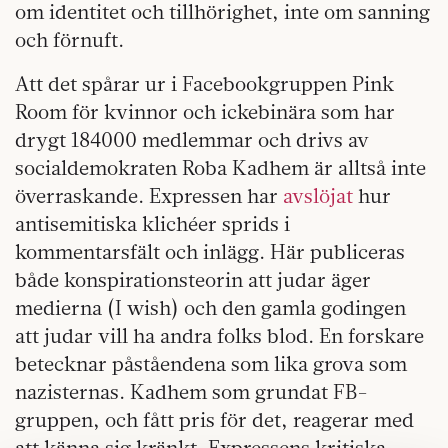
om identitet och tillhörighet, inte om sanning
och förnuft.
Att det spårar ur i Facebookgruppen Pink
Room för kvinnor och ickebinära som har
drygt 184000 medlemmar och drivs av
socialdemokraten Roba Kadhem är alltså inte
överraskande. Expressen har
avslöjat
hur
antisemitiska klichéer sprids i
kommentarsfält och inlägg. Här publiceras
både konspirationsteorin att judar äger
medierna (I wish) och den gamla godingen
att judar vill ha andra folks blod. En forskare
betecknar påståendena som lika grova som
nazisternas. Kadhem som grundat FB-
gruppen, och fått pris för det, reagerar med
att känna sig kränkt. Expressens kritiska