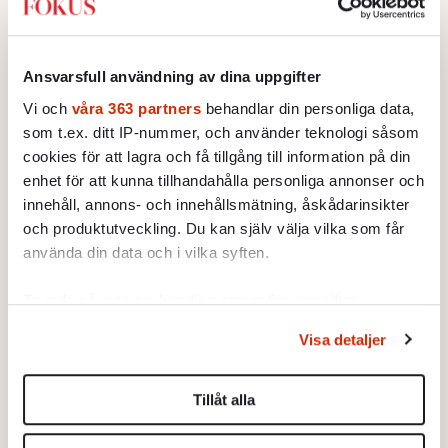
tvåvägskommunikation har ett egenvärde.
Men frånvaron av allt det har också ett
egenvärde. Och det finns skäl att tänka
Ansvarsfull användning av dina uppgifter
igenom var vi vill ha det ena och var vi vill
Vi och
våra 363 partners
behandlar din personliga data,
ha det andra, och i vilken balans vi vill ha
som t.ex. ditt IP-nummer, och använder teknologi såsom
dem. Själv vill jag helst vara i fred i ett rum
cookies för att lagra och få tillgång till information på din
och skriva poesi. Men det är alltid någon som
enhet för att kunna tillhandahålla personliga annonser och
innehåll, annons- och innehållsmätning, åskådarinsikter
ringer på dörren, bildligt talat.
och produktutveckling. Du kan själv välja vilka som får
Och, ja, tyck vad ni vill om detta. Jag
använda din data och i vilka syften.
kommer ändå inte att svara er.
Ta reda på mer om hur dina personliga uppgifter
behandlas och ställ in dina preferenser i
detaljsektionen
.
Visa detaljer
Du kan ändra eller dra tillbaka ditt samtycke när som
helst från cookie-förklaringen.
Tillåt alla
Vi använder enhetsidentifierare för att anpassa innehållet
och annonserna till användarna, tillhandahålla funktioner