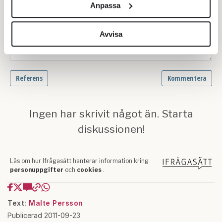
Anpassa
för sociala medier och analysera vår trafik. Vi
vidarebefordrar även sådana identifierare och annan
information från din enhet till de sociala medier och
Avvisa
annons- och analysföretag som vi samarbetar med.
Dessa kan i sin tur kombinera informationen med annan
information som du har tillhandahållit eller som de har
samlat in när du har använt deras tjänster.
Om du vill läsa mer om hur vi hanterar personuppgifter
kan du göra det
här
.
Text:
Malte Persson
Publicerad 2011-09-23