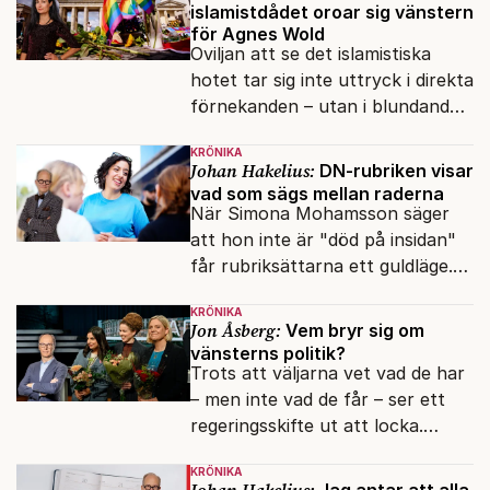
islamistdådet oroar sig vänstern
för Agnes Wold
Oviljan att se det islamistiska
hotet tar sig inte uttryck i direkta
förnekanden – utan i blundandet
och den återkommande
KRÖNIKA
fokusförflyttningen.
Johan Hakelius:
DN-rubriken visar
vad som sägs mellan raderna
När Simona Mohamsson säger
att hon inte är "död på insidan"
får rubriksättarna ett guldläge.
Med små signaler blinkar man i
KRÖNIKA
moraliskt samförstånd till
Jon Åsberg:
Vem bryr sig om
läsarna.
vänsterns politik?
Trots att väljarna vet vad de har
– men inte vad de får – ser ett
regeringsskifte ut att locka.
Varför?
KRÖNIKA