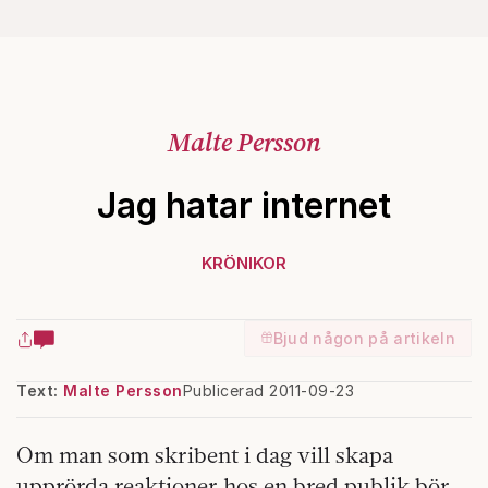
Malte Persson
Jag hatar internet
KRÖNIKOR
Bjud någon på artikeln
Text:
Malte Persson
Publicerad 2011-09-23
Om man som skribent i dag vill skapa
upprörda reaktioner hos en bred publik bör