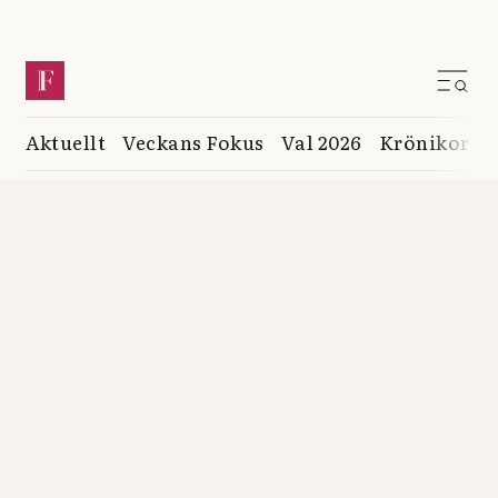
Aktuellt
Veckans Fokus
Val 2026
Krönikor
K