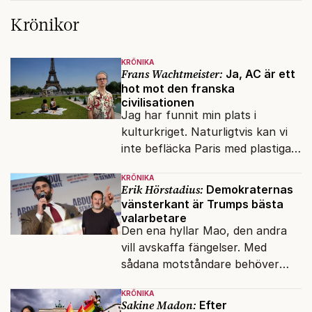
Krönikor
KRÖNIKA
Frans Wachtmeister:
Ja, AC är ett
hot mot den franska
civilisationen
Jag har funnit min plats i
kulturkriget. Naturligtvis kan vi
inte befläcka Paris med plastiga
klossar från Panasonic.
KRÖNIKA
Erik Hörstadius:
Demokraternas
vänsterkant är Trumps bästa
valarbetare
Den ena hyllar Mao, den andra
vill avskaffa fängelser. Med
sådana motståndare behöver
presidenten knappt några
KRÖNIKA
vänner.
Sakine Madon:
Efter