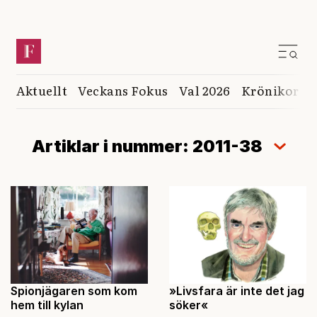
Aktuellt
Veckans Fokus
Val 2026
Krönikor
K
Artiklar i nummer: 2011-38
Spionjägaren som kom
»Livsfara är inte det jag
hem till kylan
söker«