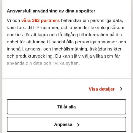
Vi borde prata mer om hur
Ansvarsfull användning av dina uppgifter
konstnärens lidande
romantiseras, än diskutera en
Vi och
våra 363 partners
behandlar din personliga data,
Lars Lindberg
enskild författares karaktär.
som t.ex. ditt IP-nummer, och använder teknologi såsom
23 SEPTEMBER 2011
MINNESORD
cookies för att lagra och få tillgång till information på din
Travkusk och travtränare, dog
enhet för att kunna tillhandahålla personliga annonser och
den 28 augusti, 70 år gammal
innehåll, annons- och innehållsmätning, åskådarinsikter
Malte Persson:
Fokus Redaktionen:
Jag
och produktutveckling. Du kan själv välja vilka som får
hatar internet
Välj rätt valfrihet
använda din data och i vilka syften.
23 SEPTEMBER 2011
23 SEPTEMBER 2011
KRÖNIKOR
KRÖNIKOR
Ta reda på mer om hur dina personliga uppgifter
Om man som skribent i dag
Debatten efter SNS-rapporten
behandlas och ställ in dina preferenser i
detaljsektionen
.
vill skapa upprörda reaktioner
skymmer den privata
Visa detaljer
Du kan ändra eller dra tillbaka ditt samtycke när som
hos en bred publik bör man
välfärdens verkliga
helst från cookie-förklaringen.
kritisera deras medievanor. Av
utmaningar
Tillåt alla
allt jag skrivit har inget
Vi använder enhetsidentifierare för att anpassa innehållet
orsakat…
och annonserna till användarna, tillhandahålla funktioner
Anpassa
för sociala medier och analysera vår trafik. Vi