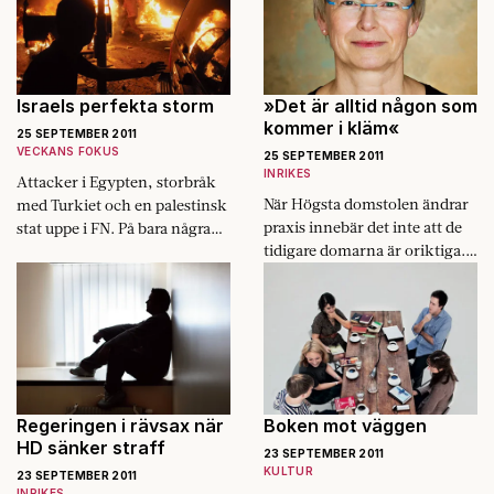
Israels perfekta storm
»Det är alltid någon som
kommer i kläm«
25 SEPTEMBER 2011
VECKANS FOKUS
25 SEPTEMBER 2011
INRIKES
Attacker i Egypten, storbråk
När Högsta domstolen ändrar
med Turkiet och en ­palestinsk
praxis innebär det inte att de
stat uppe i FN. På bara några
tidigare domarna är oriktiga.
veckor har ­Israel hamnat i sin
Det menar Anna Skarhed,
största säkerhetspolitiska ­kris
justitiekansler och därmed
på decennier, skriver Göran
regeringens främste juridiske
Rosenberg.
rådgivare.
Regeringen i rävsax när
Boken mot väggen
HD sänker straff
23 SEPTEMBER 2011
KULTUR
23 SEPTEMBER 2011
INRIKES