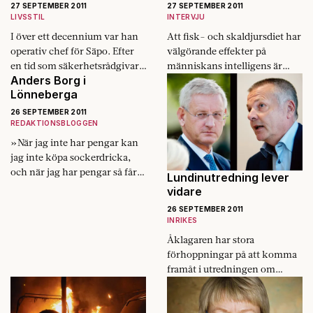
27 SEPTEMBER 2011
27 SEPTEMBER 2011
LIVSSTIL
INTERVJU
I över ett decennium var han
Att fisk- och skaldjursdiet har
operativ chef för Säpo. Efter
välgörande effekter på
en ­tid som säkerhetsrådgivare
människans intelligens är
Anders Borg i
i utlandet är han åter i Sverige.
numer en tämligen etablerad
Lönneberga
Nu berättar Olle Frånstedt om
maxim. Det är därför Lasse
sin karriär och storbråken
Berg väljer en fiskekrog,
26 SEPTEMBER 2011
med regeringen.
Hambergs…
REDAKTIONSBLOGGEN
»När jag inte har pengar kan
jag inte köpa sockerdricka,
och när jag har pengar så får
Lundinutredning lever
jag inte dricka sockerdricka.
vidare
När i hundan ska…
26 SEPTEMBER 2011
INRIKES
Åklagaren har stora
förhoppningar på att komma
framåt i utredningen om
Lundin Oil begått
folkrättsbrott.