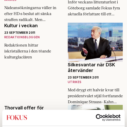
Inför veckans litteraturfest i
Nådeansökningarna väller in
Göteborg samlade Fokus fyra
efter HD:s beslut att sänka
aktuella författare till ett
straffen radikalt. Men
samtal om livet, marknaden
Kultur i veckan
regeringen vägrar svara på om
och litteraturen.
de kommer att göra samma
23 SEPTEMBER 2011
sak för tidigare dömda.
REDAKTIONSBLOGGEN
Redaktionen hittar
iskristallerna i den töande
kulturglaciären
Silkesvantar när DSK
återvänder
23 SEPTEMBER 2011
UTRIKES
Med drygt ett halvår kvar till
presidentvalet stjäl fortfarande
Dominique Strauss-Kahn
Thorvall offer för
uppmärksamheten.
konstnärsmyten
23 SEPTEMBER 2011
KOMMENTAR
KULTUR