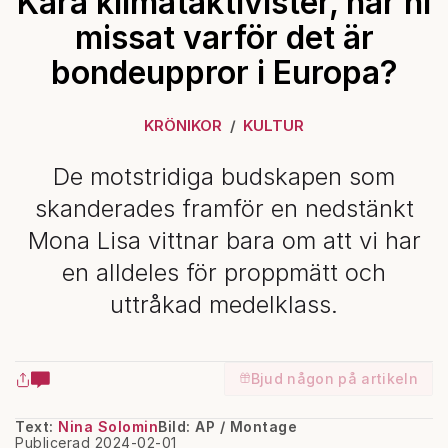
Kära klimataktivister, har ni
missat varför det är
bondeuppror i Europa?
KRÖNIKOR
KULTUR
De motstridiga budskapen som
skanderades framför en nedstänkt
Mona Lisa vittnar bara om att vi har
en alldeles för proppmätt och
uttråkad medelklass.
Bjud någon på artikeln
Text:
Nina Solomin
Bild: AP / Montage
Publicerad 2024-02-01