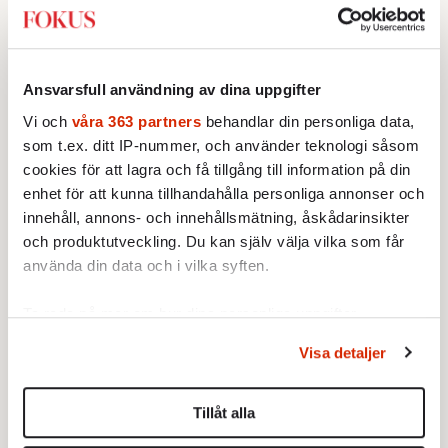
Ansvarsfull användning av dina uppgifter
Vi och
våra 363 partners
behandlar din personliga data,
som t.ex. ditt IP-nummer, och använder teknologi såsom
cookies för att lagra och få tillgång till information på din
enhet för att kunna tillhandahålla personliga annonser och
innehåll, annons- och innehållsmätning, åskådarinsikter
Nittiotalet var goda tider. Förra året åtalades
och produktutveckling. Du kan själv välja vilka som får
samme Oleg Kulik i Ryssland för att vara
använda din data och i vilka syften.
pronazistisk på grund av att hans
jätteskulptur ”Big Mother” ansågs driva med
Ta reda på mer om hur dina personliga uppgifter
behandlas och ställ in dina preferenser i
detaljsektionen
.
sovjetiska krigsmonument. Själv uppgav han
Visa detaljer
Du kan ändra eller dra tillbaka ditt samtycke när som
att den handlade om en uppslitande
helst från cookie-förklaringen.
skilsmässa. Åtalet gällde tre års fängelse. Jag
Tillåt alla
har inte lyckats få fram vad som hänt honom.
Vi använder enhetsidentifierare för att anpassa innehållet