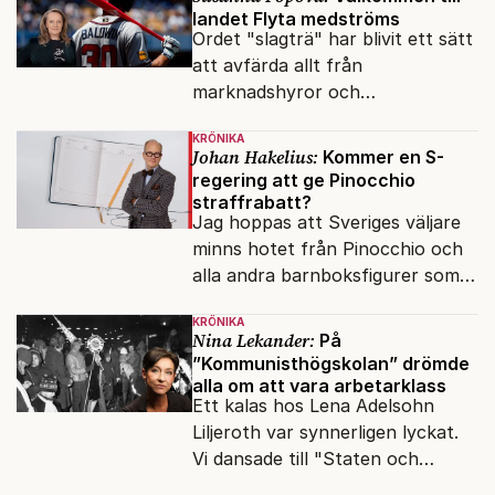
landet Flyta medströms
Ordet "slagträ" har blivit ett sätt
att avfärda allt från
marknadshyror och
slöserikommissioner till frågor
KRÖNIKA
om antisemitism.
Johan Hakelius:
Kommer en S-
regering att ge Pinocchio
straffrabatt?
Jag hoppas att Sveriges väljare
minns hotet från Pinocchio och
alla andra barnboksfigurer som
snart befrias från hämmande
KRÖNIKA
upphovsrätt.
Nina Lekander:
På
”Kommunisthögskolan” drömde
alla om att vara arbetarklass
Ett kalas hos Lena Adelsohn
Liljeroth var synnerligen lyckat.
Vi dansade till "Staten och
kapitalet", Ebba Gröns version.