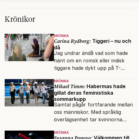
Krönikor
KRÖNIKA
Carina Rydberg:
Tiggeri – nu och
då
Jag undrar ändå vad som hade
hänt om en romsk eller indisk
tiggare hade dykt upp på T-
banan med en mobiltelefon, till
KRÖNIKA
vilken det hade gått bra att
Mikael Timm:
Habermas hade
swisha.
gillat deras feministiska
sommarkupp
Samtal pågår fortfarande mellan
oss människor. Med språklig
överlägsenhet tar kvinnorna
över det offentliga rummet.
KRÖNIKA
Susanna Popova:
Välkommen till