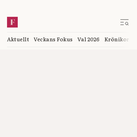
Aktuellt
Veckans Fokus
Val 2026
Krönikor
K