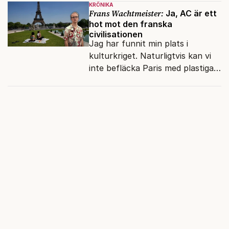
KRÖNIKA
Frans Wachtmeister:
Ja, AC är ett
hot mot den franska
civilisationen
Jag har funnit min plats i
kulturkriget. Naturligtvis kan vi
inte befläcka Paris med plastiga
klossar från Panasonic.