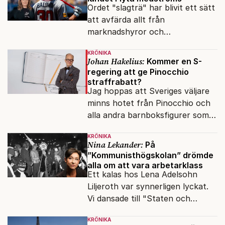
Ordet "slagträ" har blivit ett sätt
att avfärda allt från
marknadshyror och
slöserikommissioner till frågor
KRÖNIKA
om antisemitism.
Johan Hakelius:
Kommer en S-
regering att ge Pinocchio
straffrabatt?
Jag hoppas att Sveriges väljare
minns hotet från Pinocchio och
alla andra barnboksfigurer som
snart befrias från hämmande
KRÖNIKA
upphovsrätt.
Nina Lekander:
På
”Kommunisthögskolan” drömde
alla om att vara arbetarklass
Ett kalas hos Lena Adelsohn
Liljeroth var synnerligen lyckat.
Vi dansade till "Staten och
kapitalet", Ebba Gröns version.
KRÖNIKA