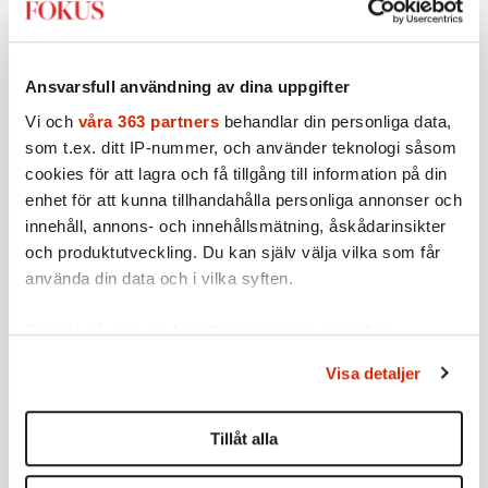
Ansvarsfull användning av dina uppgifter
Vi och
våra 363 partners
behandlar din personliga data,
som t.ex. ditt IP-nummer, och använder teknologi såsom
cookies för att lagra och få tillgång till information på din
enhet för att kunna tillhandahålla personliga annonser och
innehåll, annons- och innehållsmätning, åskådarinsikter
Läs även:
Grattis, Posten! En nöjd kund!
och produktutveckling. Du kan själv välja vilka som får
använda din data och i vilka syften.
Läs även:
Tiktok-skojarens lönsamma lögn
Ta reda på mer om hur dina personliga uppgifter
behandlas och ställ in dina preferenser i
detaljsektionen
.
Visa detaljer
Du kan ändra eller dra tillbaka ditt samtycke när som
helst från cookie-förklaringen.
Tillåt alla
Vi använder enhetsidentifierare för att anpassa innehållet
och annonserna till användarna, tillhandahålla funktioner