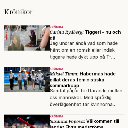
Krönikor
KRÖNIKA
Carina Rydberg:
Tiggeri – nu och
då
Jag undrar ändå vad som hade
hänt om en romsk eller indisk
tiggare hade dykt upp på T-
banan med en mobiltelefon, till
KRÖNIKA
vilken det hade gått bra att
Mikael Timm:
Habermas hade
swisha.
gillat deras feministiska
sommarkupp
Samtal pågår fortfarande mellan
oss människor. Med språklig
överlägsenhet tar kvinnorna
över det offentliga rummet.
KRÖNIKA
Susanna Popova:
Välkommen till
landet Flyta medströms