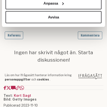
Anpassa
för sociala medier och analysera vår trafik. Vi
vidarebefordrar även sådana identifierare och annan
information från din enhet till de sociala medier och
Avvisa
annons- och analysföretag som vi samarbetar med.
Dessa kan i sin tur kombinera informationen med annan
information som du har tillhandahållit eller som de har
samlat in när du har använt deras tjänster.
Om du vill läsa mer om hur vi hanterar personuppgifter
kan du göra det
här
.
Text:
Kort Sagt
Bild: Getty Images
Publicerad 2023-11-10