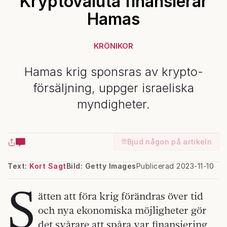
Kryptovaluta finansierar
Hamas
KRÖNIKOR
Hamas krig sponsras av krypto-
försäljning, uppger israeliska
myndigheter.
Bjud någon på artikeln
Text:
Kort Sagt
Bild: Getty Images
Publicerad 2023-11-10
S
ätten att föra krig förändras över tid
och nya ekonomiska möjligheter gör
det svårare att spåra var finansiering