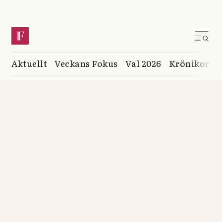
Aktuellt
Veckans Fokus
Val 2026
Krönikor
K