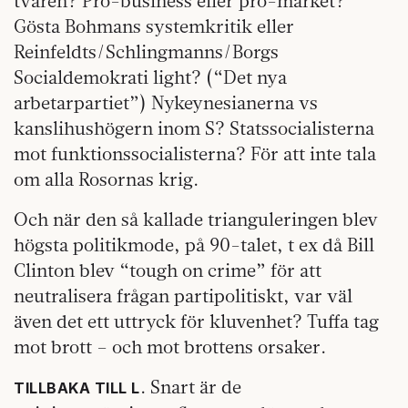
tvären? Pro-business eller pro-market?
Gösta Bohmans systemkritik eller
Reinfeldts/Schlingmanns/Borgs
Socialdemokrati light? (“Det nya
arbetarpartiet”) Nykeynesianerna vs
kanslihushögern inom S? Statssocialisterna
mot funktionssocialisterna? För att inte tala
om alla Rosornas krig.
Och när den så kallade trianguleringen blev
högsta politikmode, på 90-talet, t ex då Bill
Clinton blev “tough on crime” för att
neutralisera frågan partipolitiskt, var väl
även det ett uttryck för kluvenhet? Tuffa tag
mot brott – och mot brottens orsaker.
. Snart är de
TILLBAKA TILL L