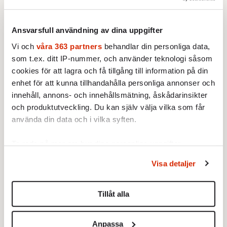
Ansvarsfull användning av dina uppgifter
Ett annat “mittenvänsterarv” som
Vi och
våra 363 partners
behandlar din personliga data,
Liberalerna förvaltat hyggligt genom åren,
som t.ex. ditt IP-nummer, och använder teknologi såsom
handlar om bistånd och internationell
cookies för att lagra och få tillgång till information på din
solidaritet. Här kan L i realförhandlingar dra
enhet för att kunna tillhandahålla personliga annonser och
fram en massa extra budgetmedel till
innehåll, annons- och innehållsmätning, åskådarinsikter
världens fattiga, om diskursen ändras till att
och produktutveckling. Du kan själv välja vilka som får
“hjälpa mer på plats”, vilket ligger i
använda din data och i vilka syften.
tangentens riktning.
Ta reda på mer om hur dina personliga uppgifter
Lag och ordning? Det borde inte vara en
behandlas och ställ in dina preferenser i
detaljsektionen
.
Visa detaljer
Du kan ändra eller dra tillbaka ditt samtycke när som
liberal bortaplansfråga. Är inte själva
helst från cookie-förklaringen.
rättsstaten en liberal konstruktion? Och säg
Tillåt alla
den tonårsmamma eller butiksföreståndare i
Vi använder enhetsidentifierare för att anpassa innehållet
Orten som inte vill mota bort buset? Vidare
och annonserna till användarna, tillhandahålla funktioner
Anpassa