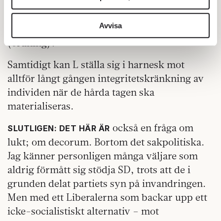
måste ju hävdad asylrätt (lag) av
för sociala medier och analysera vår trafik. Vi
legitimitetsskäl vara liktydig med aktiv
vidarebefordrar även sådana identifierare och annan
information från din enhet till de sociala medier och
Avvisa
utslägning av illegalt kvarstannande
annons- och analysföretag som vi samarbetar med.
(ordning)?
Dessa kan i sin tur kombinera informationen med annan
information som du har tillhandahållit eller som de har
Samtidigt kan L ställa sig i harnesk mot
samlat in när du har använt deras tjänster.
alltför långt gången integritetskränkning av
Om du vill läsa mer om hur vi hanterar personuppgifter
individen när de hårda tagen ska
kan du göra det
här
.
materialiseras.
också en fråga om
SLUTLIGEN: DET HÄR ÄR
lukt; om decorum. Bortom det sakpolitiska.
Jag känner personligen många väljare som
aldrig förmått sig stödja SD, trots att de i
grunden delat partiets syn på invandringen.
Men med ett Liberalerna som backar upp ett
icke-socialistiskt alternativ – mot