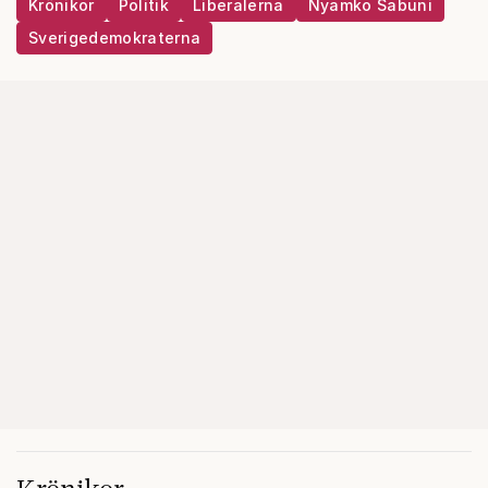
Krönikor
Politik
Liberalerna
Nyamko Sabuni
Sverigedemokraterna