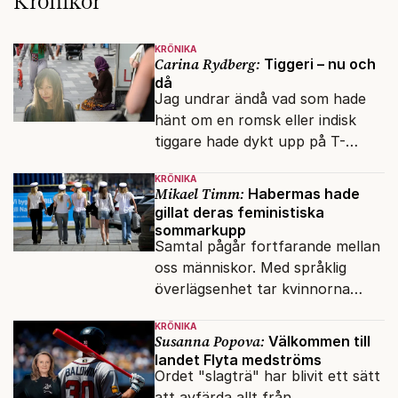
Krönikor
KRÖNIKA
Carina Rydberg:
Tiggeri – nu och
då
Jag undrar ändå vad som hade
hänt om en romsk eller indisk
tiggare hade dykt upp på T-
banan med en mobiltelefon, till
KRÖNIKA
vilken det hade gått bra att
Mikael Timm:
Habermas hade
swisha.
gillat deras feministiska
sommarkupp
Samtal pågår fortfarande mellan
oss människor. Med språklig
överlägsenhet tar kvinnorna
över det offentliga rummet.
KRÖNIKA
Susanna Popova:
Välkommen till
landet Flyta medströms
Ordet "slagträ" har blivit ett sätt
att avfärda allt från