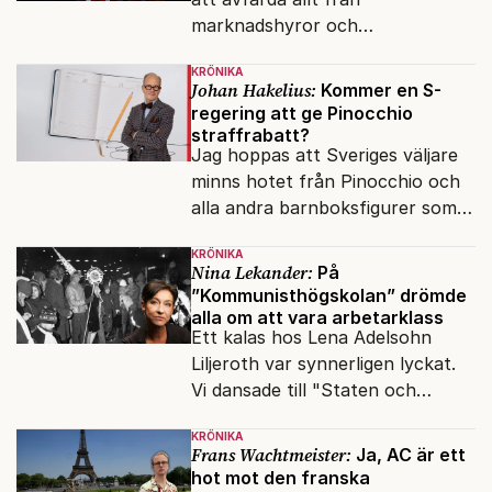
marknadshyror och
slöserikommissioner till frågor
KRÖNIKA
om antisemitism.
Johan Hakelius:
Kommer en S-
regering att ge Pinocchio
straffrabatt?
Jag hoppas att Sveriges väljare
minns hotet från Pinocchio och
alla andra barnboksfigurer som
snart befrias från hämmande
KRÖNIKA
upphovsrätt.
Nina Lekander:
På
”Kommunisthögskolan” drömde
alla om att vara arbetarklass
Ett kalas hos Lena Adelsohn
Liljeroth var synnerligen lyckat.
Vi dansade till "Staten och
kapitalet", Ebba Gröns version.
KRÖNIKA
Frans Wachtmeister:
Ja, AC är ett
hot mot den franska