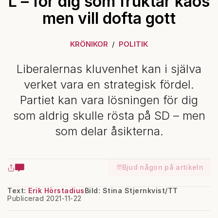
L – för dig som fruktar kaos
men vill dofta gott
KRÖNIKOR
POLITIK
Liberalernas kluvenhet kan i själva
verket vara en strategisk fördel.
Partiet kan vara lösningen för dig
som aldrig skulle rösta på SD – men
som delar åsikterna.
Bjud någon på artikeln
Text:
Erik Hörstadius
Bild: Stina Stjernkvist/TT
Publicerad 2021-11-22