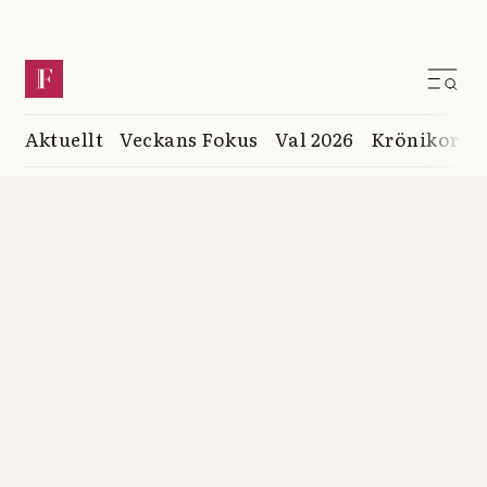
Aktuellt
Veckans Fokus
Val 2026
Krönikor
K