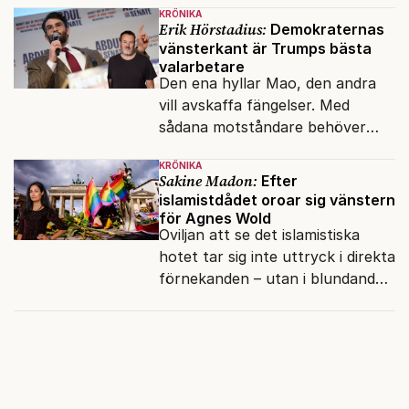
KRÖNIKA
Erik Hörstadius:
Demokraternas
vänsterkant är Trumps bästa
valarbetare
Den ena hyllar Mao, den andra
vill avskaffa fängelser. Med
sådana motståndare behöver
presidenten knappt några
KRÖNIKA
vänner.
Sakine Madon:
Efter
islamistdådet oroar sig vänstern
för Agnes Wold
Oviljan att se det islamistiska
hotet tar sig inte uttryck i direkta
förnekanden – utan i blundandet
och den återkommande
fokusförflyttningen.