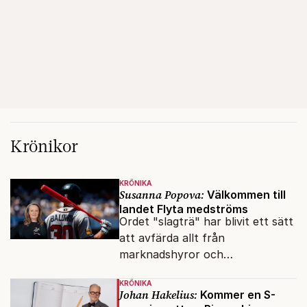
Krönikor
KRÖNIKA
Susanna Popova:
Välkommen till
landet Flyta medströms
Ordet "slagträ" har blivit ett sätt
att avfärda allt från
marknadshyror och
slöserikommissioner till frågor
KRÖNIKA
om antisemitism.
Johan Hakelius:
Kommer en S-