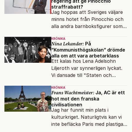
regering att ge Pinocchio
straffrabatt?
Jag hoppas att Sveriges väljare
minns hotet från Pinocchio och
alla andra barnboksfigurer som
snart befrias från hämmande
KRÖNIKA
upphovsrätt.
Nina Lekander:
På
”Kommunisthögskolan” drömde
alla om att vara arbetarklass
Ett kalas hos Lena Adelsohn
Liljeroth var synnerligen lyckat.
Vi dansade till "Staten och
kapitalet", Ebba Gröns version.
KRÖNIKA
Frans Wachtmeister:
Ja, AC är ett
hot mot den franska
civilisationen
Jag har funnit min plats i
kulturkriget. Naturligtvis kan vi
inte befläcka Paris med plastiga
klossar från Panasonic.