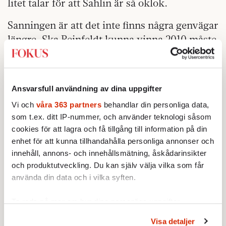
litet talar för att Sahlin är så oklok.
Sanningen är att det inte finns några genvägar
längre. Ska Reinfeldt kunna vinna 2010 måste
han förklara vad väljarna ska med
borgerligheten till. Och då måste man tala om
krisen bakom högkonjunkturen. Om varför
Ansvarsfull användning av dina uppgifter
det trots reformerna och högkonjunktur
Vi och
våra 363 partners
behandlar din personliga data,
fortfarande finns över en halv miljon utanför
som t.ex. ditt IP-nummer, och använder teknologi såsom
arbetsmarknaden. Varför arbetslöshet och
cookies för att lagra och få tillgång till information på din
hopplöshet fortfarande drabbar nyanlända
enhet för att kunna tillhandahålla personliga annonser och
flyktingar. Varför svenskt näringsliv (enligt
innehåll, annons- och innehållsmätning, åskådarinsikter
OECD) förnyas långsammare än nästan alla
och produktutveckling. Du kan själv välja vilka som får
använda din data och i vilka syften.
andra västländers, varför det är gamla
företag i gamla branscher som anställer. Att
Ta reda på mer om hur dina personliga uppgifter
det runt hörnet kan komma både flaskhalsar
behandlas och ställ in dina preferenser i
detaljsektionen
.
och överhettning. Varför högkonjunkturen är
Visa detaljer
Du kan ändra eller dra tillbaka ditt samtycke när som