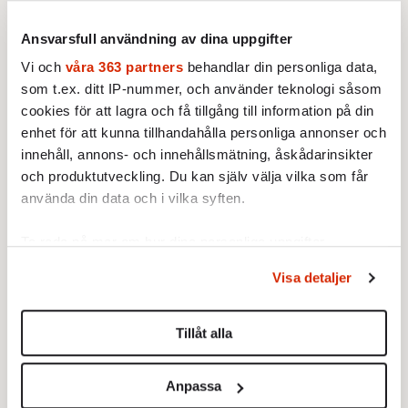
Ansvarsfull användning av dina uppgifter
I Mugabes skräckvälde
Det nya bränslet
Vi och
våra 363 partners
behandlar din personliga data,
30 AUGUSTI 2007
30 AUGUSTI 2007
som t.ex. ditt IP-nummer, och använder teknologi såsom
UTRIKES
INRIKES
cookies för att lagra och få tillgång till information på din
Humanitär katastrof. I dagens
I stället för bensin. Med hjälp
enhet för att kunna tillhandahålla personliga annonser och
Zimbabwe är åtta av tio
av sol, vatten och alger vill
innehåll, annons- och innehållsmätning, åskådarinsikter
arbetslösa och
svenska forskare framställa
medellivslängden är under 40
miljövänlig vätgas.
och produktutveckling. Du kan själv välja vilka som får
år.
använda din data och i vilka syften.
Ta reda på mer om hur dina personliga uppgifter
behandlas och ställ in dina preferenser i
detaljsektionen
.
Visa detaljer
Du kan ändra eller dra tillbaka ditt samtycke när som
Maria Norrfalk om
helst från cookie-förklaringen.
biståndsreformer
Tillåt alla
30 AUGUSTI 2007
Vi använder enhetsidentifierare för att anpassa innehållet
TIO FRÅGOR
och annonserna till användarna, tillhandahålla funktioner
Regeringens biståndsreform
Anpassa
för sociala medier och analysera vår trafik. Vi
kommer att innebära stora