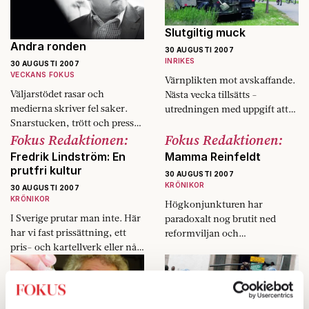
Slutgiltig muck
Andra ronden
30 AUGUSTI 2007
INRIKES
30 AUGUSTI 2007
VECKANS FOKUS
Värnplikten mot avskaffande.
Väljarstödet rasar och
Nästa vecka tillsätts ­
medierna skriver fel saker.
utredningen med uppgift att
Snarstucken, trött och pressad
skrota pliktlagarna.
Fokus Redaktionen:
Fokus Redaktionen:
regerar Fredrik Reinfeldt. Själv
hävdar han att allt ingår i
Fredrik Lindström: En
Mamma Reinfeldt
strategin för att vinna valet
prutfri kultur
30 AUGUSTI 2007
2010.
KRÖNIKOR
30 AUGUSTI 2007
KRÖNIKOR
Högkonjunkturen har
I Sverige prutar man inte. Här
paradoxalt nog brutit ned
har vi fast prissättning, ett
reformviljan och
pris- och kartellverk eller nåt
opinionsstödet för regeringen.
annat statligt som håller rätt
på alltihop.