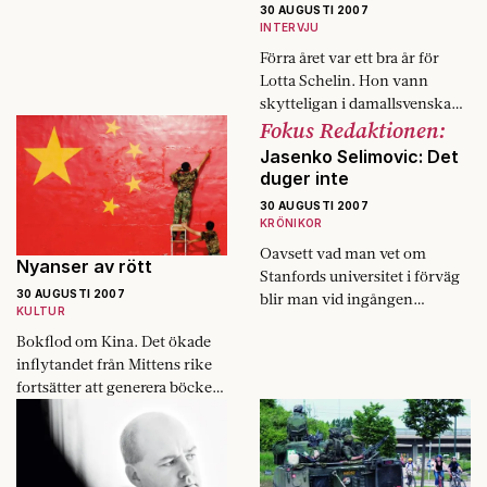
30 AUGUSTI 2007
INTERVJU
Förra året var ett bra år för
Lotta Schelin. Hon vann
skytteligan i damallsvenskan,
Fokus Redaktionen:
utsågs till Årets spelare av
domarna, såg till att Sverige
Jasenko Selimovic: Det
tog…
duger inte
30 AUGUSTI 2007
KRÖNIKOR
Oavsett vad man vet om
Nyanser av rött
Stanfords universitet i förväg
30 AUGUSTI 2007
blir man vid ingången
KULTUR
tvångsmedveten om att i de
Bokflod om Kina. Det ökade
låga byggnaderna ryms ett av
inflytandet från Mittens rike
världens bästa…
fortsätter att generera böcker.
Fokus dyker ner i tre av dessa.