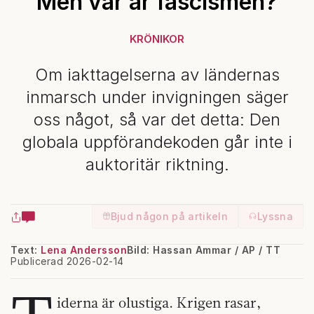
Men var är fascismen?
KRÖNIKOR
Om iakttagelserna av ländernas
inmarsch under invigningen säger
oss något, så var det detta: Den
globala uppförandekoden går inte i
auktoritär riktning.
Bjud någon på artikeln
Lyssna
Text:
Lena Andersson
Bild: Hassan Ammar / AP / TT
Publicerad 2026-02-14
iderna är olustiga. Krigen rasar,