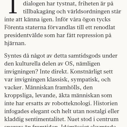
T
dialogen har tystnat, friheten är på
tillbakagång och världsordningen står
inte att känna igen. Inför våra ögon tycks
Förenta staterna förvandlas till ett renodlat
presidentvälde som har fått repression på
hjärnan.
Syntes då något av detta samtidsgods under
den kulturella delen av OS, nämligen
invigningen? Inte direkt. Konstnärligt sett
var invigningen klassisk, sympatisk, och
vacker. Människan framhölls, den
kroppsliga, levande, äkta människan som
inte har ersatts av robotteknologi. Historien
infogades elegant och helt utan nostalgi eller
kladdig sentimentalitet. Nuet stod i centrum
snarare än framtiden. Idémässigt skymtade