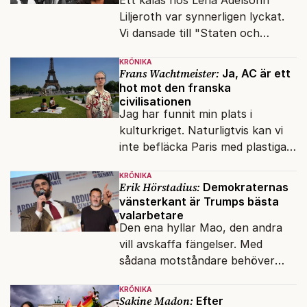
Ett kalas hos Lena Adelsohn
Liljeroth var synnerligen lyckat.
Vi dansade till "Staten och
kapitalet", Ebba Gröns version.
KRÖNIKA
Frans Wachtmeister:
Ja, AC är ett
hot mot den franska
civilisationen
Jag har funnit min plats i
kulturkriget. Naturligtvis kan vi
inte befläcka Paris med plastiga
klossar från Panasonic.
KRÖNIKA
Erik Hörstadius:
Demokraternas
vänsterkant är Trumps bästa
valarbetare
Den ena hyllar Mao, den andra
vill avskaffa fängelser. Med
sådana motståndare behöver
presidenten knappt några
KRÖNIKA
vänner.
Sakine Madon:
Efter