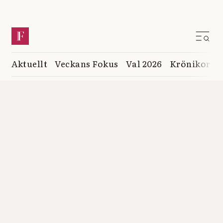
Aktuellt
Veckans Fokus
Val 2026
Krönikor
K