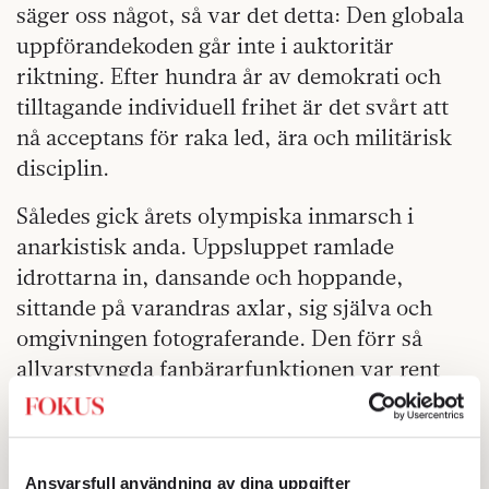
säger oss något, så var det detta: Den globala
uppförandekoden går inte i auktoritär
riktning. Efter hundra år av demokrati och
tilltagande individuell frihet är det svårt att
nå acceptans för raka led, ära och militärisk
disciplin.
Således gick årets olympiska inmarsch i
anarkistisk anda. Uppsluppet ramlade
idrottarna in, dansande och hoppande,
sittande på varandras axlar, sig själva och
omgivningen fotograferande. Den förr så
allvarstyngda fanbärarfunktionen var rent
karnevalisk. Fanan hölls hur som helst och
fladdrade hit och dit. Säkert roligt för
deltagarna.
Ansvarsfull användning av dina uppgifter