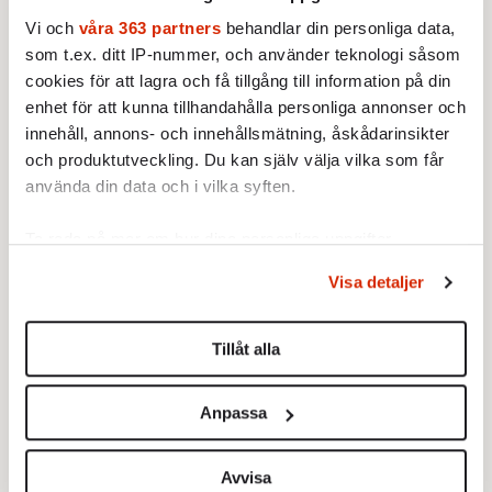
Vi och
våra 363 partners
behandlar din personliga data,
som t.ex. ditt IP-nummer, och använder teknologi såsom
cookies för att lagra och få tillgång till information på din
enhet för att kunna tillhandahålla personliga annonser och
innehåll, annons- och innehållsmätning, åskådarinsikter
och produktutveckling. Du kan själv välja vilka som får
använda din data och i vilka syften.
Ta reda på mer om hur dina personliga uppgifter
behandlas och ställ in dina preferenser i
detaljsektionen
.
Visa detaljer
Du kan ändra eller dra tillbaka ditt samtycke när som
helst från cookie-förklaringen.
Tillåt alla
Vi använder enhetsidentifierare för att anpassa innehållet
På sätt och vis är denna känslodrivna,
och annonserna till användarna, tillhandahålla funktioner
Anpassa
för sociala medier och analysera vår trafik. Vi
oroliga, självupptagna, lössläppta
vidarebefordrar även sådana identifierare och annan
samtidsmänniska – så fjärran från stoicism
information från din enhet till de sociala medier och
Avvisa
och återhållsamhet – ett lätt byte för en