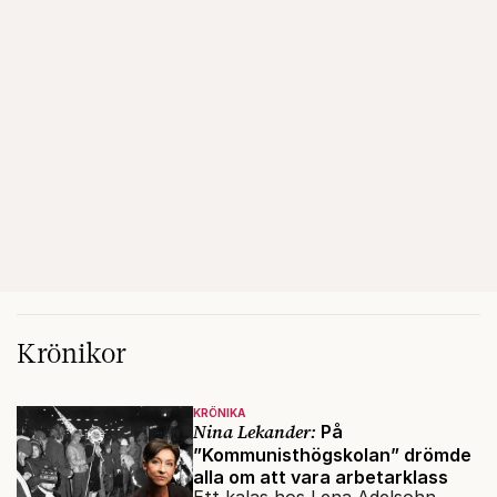
Krönikor
KRÖNIKA
Nina Lekander:
På
”Kommunisthögskolan” drömde
alla om att vara arbetarklass