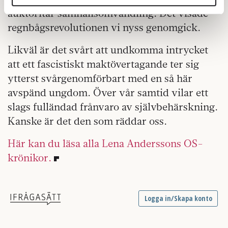
annons- och analysföretag som vi samarbetar med.
auktoritär samhällsomvandling. Det visade
Dessa kan i sin tur kombinera informationen med annan
regnbågsrevolutionen vi nyss genomgick.
information som du har tillhandahållit eller som de har
samlat in när du har använt deras tjänster.
Likväl är det svårt att undkomma intrycket
Om du vill läsa mer om hur vi hanterar personuppgifter
att ett fascistiskt maktövertagande ter sig
kan du göra det
här
.
ytterst svårgenomförbart med en så här
avspänd ungdom. Över vår samtid vilar ett
slags fulländad frånvaro av självbehärskning.
Kanske är det den som räddar oss.
Här kan du läsa alla Lena Anderssons OS-
krönikor.