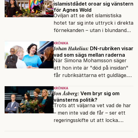
islamistdådet oroar sig vänstern
för Agnes Wold
Oviljan att se det islamistiska
hotet tar sig inte uttryck i direkta
förnekanden – utan i blundandet
och den återkommande
KRÖNIKA
fokusförflyttningen.
Johan Hakelius:
DN-rubriken visar
vad som sägs mellan raderna
När Simona Mohamsson säger
att hon inte är "död på insidan"
får rubriksättarna ett guldläge.
Med små signaler blinkar man i
KRÖNIKA
moraliskt samförstånd till
Jon Åsberg:
Vem bryr sig om
läsarna.
vänsterns politik?
Trots att väljarna vet vad de har
– men inte vad de får – ser ett
regeringsskifte ut att locka.
Varför?