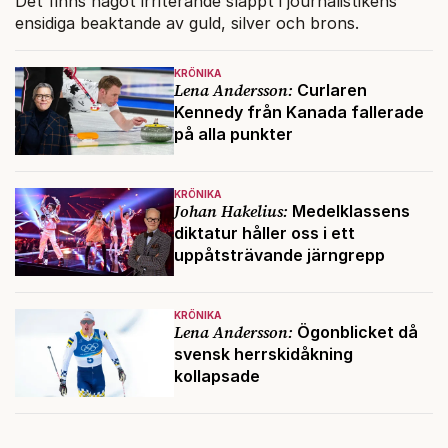
Det finns något irriterande slappt i journalistikens
ensidiga beaktande av guld, silver och brons.
KRÖNIKA
Lena Andersson:
Curlaren
Kennedy från Kanada fallerade
på alla punkter
KRÖNIKA
Johan Hakelius:
Medelklassens
diktatur håller oss i ett
uppåtsträvande järngrepp
KRÖNIKA
Lena Andersson:
Ögonblicket då
svensk herrskidåkning
kollapsade