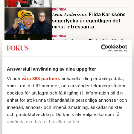
KRÖNIKA
Lena Andersson:
Frida Karlssons
segerlycka är egentligen det
minst intressanta
KRÖNIKA
Lena Andersson:
Det oförglömliga
loppet fick Olympens gudar att
le
KRÖNIKA
Lena Andersson:
OS var en
Ansvarsfull användning av dina uppgifter
depesch från fjärran om att det
Vi och
våra 363 partners
behandlar din personliga data,
storslagna fanns
som t.ex. ditt IP-nummer, och använder teknologi såsom
cookies för att lagra och få tillgång till information på din
Ladda fler
enhet för att kunna tillhandahålla personliga annonser och
innehåll, annons- och innehållsmätning, åskådarinsikter
Mest lästa
och produktutveckling. Du kan själv välja vilka som får
använda din data och i vilka syften.