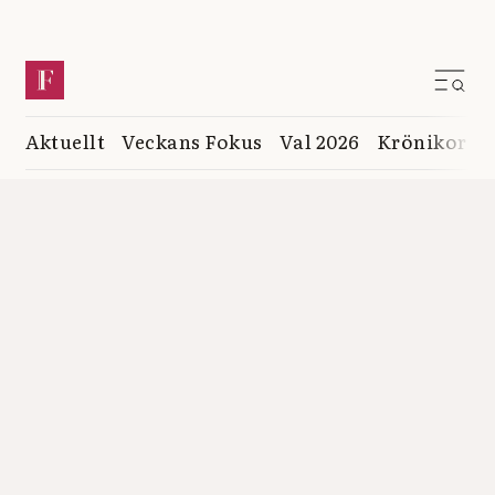
Aktuellt
Veckans Fokus
Val 2026
Krönikor
K