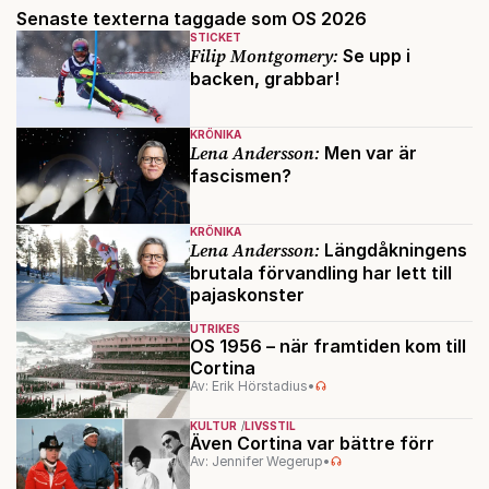
Senaste texterna taggade som OS 2026
STICKET
Filip Montgomery:
Se upp i
backen, grabbar!
KRÖNIKA
Lena Andersson:
Men var är
fascismen?
KRÖNIKA
Lena Andersson:
Längdåkningens
brutala förvandling har lett till
pajaskonster
UTRIKES
OS 1956 – när framtiden kom till
Cortina
Av: Erik Hörstadius
•
KULTUR
LIVSSTIL
Även Cortina var bättre förr
Av: Jennifer Wegerup
•