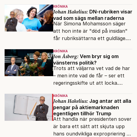
och den återkommande
KRÖNIKA
fokusförflyttningen.
Johan Hakelius:
DN-rubriken visar
vad som sägs mellan raderna
När Simona Mohamsson säger
att hon inte är "död på insidan"
får rubriksättarna ett guldläge.
Med små signaler blinkar man i
KRÖNIKA
moraliskt samförstånd till
Jon Åsberg:
Vem bryr sig om
läsarna.
vänsterns politik?
Trots att väljarna vet vad de har
– men inte vad de får – ser ett
regeringsskifte ut att locka.
Varför?
KRÖNIKA
Johan Hakelius:
Jag antar att alla
pengar på aktiemarknaden
egentligen tillhör Trump
Att handla när presidenten sover
är bara ett sätt att skjuta upp
hans oundvikliga expropriering av