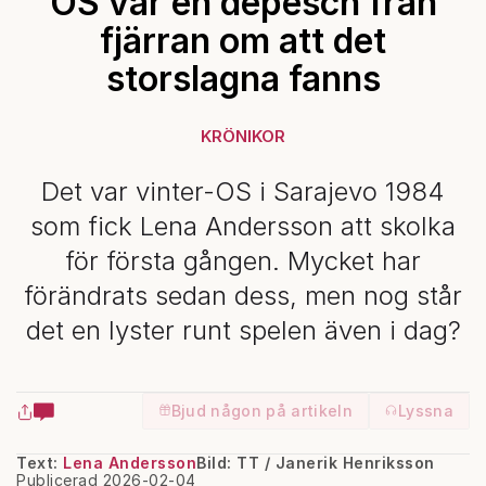
OS var en depesch från
fjärran om att det
storslagna fanns
KRÖNIKOR
Det var vinter-OS i Sarajevo 1984
som fick Lena Andersson att skolka
för första gången. Mycket har
förändrats sedan dess, men nog står
det en lyster runt spelen även i dag?
Bjud någon på artikeln
Lyssna
Text:
Lena Andersson
Bild: TT / Janerik Henriksson
Publicerad 2026-02-04