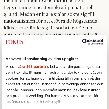
mellan en döende aristokrati och en
begynnande massdemokrati på nationell
grund. Medan enklare själar sökte sig till
nationalismen för att erövra de högstämda
känslorna vände sig de sofistikerade mot
antiken. Där fanns Spartas krigare, och där
fanns Zeus och Apollon, med vars hjälp man
kunde höja sig över de inrökta rummen fyllda
av småskurna köpmän med sina evinnerliga
Ansvarsfull användning av dina uppgifter
transaktioner och smarta deals.
Vi och
våra 363 partners
behandlar din personliga data,
ett medel. Dess praktik
IDROTTEN BLEV HÄR
som t.ex. ditt IP-nummer, och använder teknologi såsom
cookies för att lagra och få tillgång till information på din
må fallera, men det går inte att säga annat än
enhet för att kunna tillhandahålla personliga annonser och
att dess rena idé finns bortom köp och sälj
innehåll, annons- och innehållsmätning, åskådarinsikter
och slug beräkning. Ifall vi håller OS högt är
och produktutveckling. Du kan själv välja vilka som får
det för att vi förnimmer att det handlar om
använda din data och i vilka syften.
denna idé, ädel tävlan mellan jämbördiga där