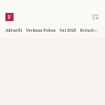
Aktuellt
Veckans Fokus
Val 2026
Krönikor
K