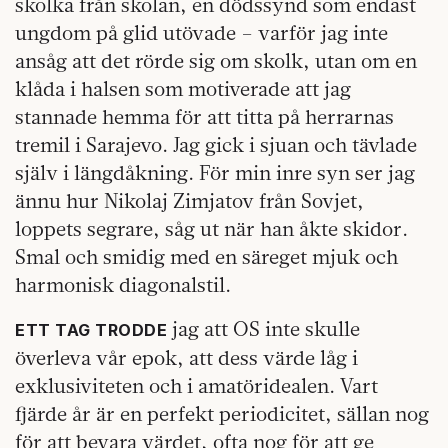
skolka från skolan, en dödssynd som endast
ungdom på glid utövade – varför jag inte
ansåg att det rörde sig om skolk, utan om en
klåda i halsen som motiverade att jag
stannade hemma för att titta på herrarnas
tremil i Sarajevo. Jag gick i sjuan och tävlade
själv i längdåkning. För min inre syn ser jag
ännu hur Nikolaj Zimjatov från Sovjet,
loppets segrare, såg ut när han åkte skidor.
Smal och smidig med en säreget mjuk och
harmonisk diagonalstil.
jag att OS inte skulle
ETT TAG TRODDE
överleva vår epok, att dess värde låg i
exklusiviteten och i amatöridealen. Vart
fjärde år är en perfekt periodicitet, sällan nog
för att bevara värdet, ofta nog för att ge