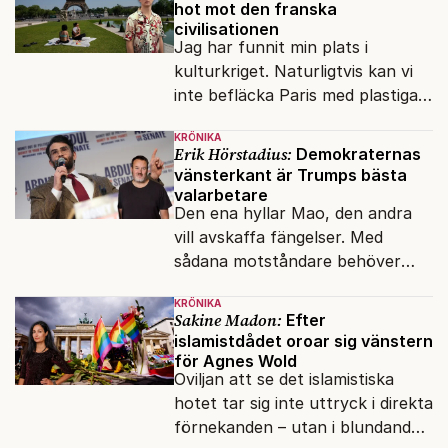
hot mot den franska
civilisationen
Jag har funnit min plats i
kulturkriget. Naturligtvis kan vi
inte befläcka Paris med plastiga
klossar från Panasonic.
KRÖNIKA
Erik Hörstadius:
Demokraternas
vänsterkant är Trumps bästa
valarbetare
Den ena hyllar Mao, den andra
vill avskaffa fängelser. Med
sådana motståndare behöver
presidenten knappt några
KRÖNIKA
vänner.
Sakine Madon:
Efter
islamistdådet oroar sig vänstern
för Agnes Wold
Oviljan att se det islamistiska
hotet tar sig inte uttryck i direkta
förnekanden – utan i blundandet