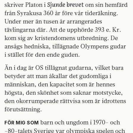
Sjunde brevet
skriver Platon i
om sin hemfärd
från Syrakusa 360 år före vår tideräkning.
Under mer än tusen år arrangerades
tävlingarna där. Att de upphörde 393 e. Kr.
kom sig av kristendomens utbredning. De
ansågs hedniska, tillägnade Olympens gudar
i stället för den ende guden.
Än i dag är OS tillägnat gudarna, vilket bara
betyder att man åkallar det gudomliga i
människan, den kapacitet som är hennes
högsta, den skönhet som saknar motstycke,
den okorrumperade rättvisa som är idrottens
förutsättning.
barn och ungdom i 1970- och
FÖR MIG SOM
-80-talets Sverige var olympiska spelen och