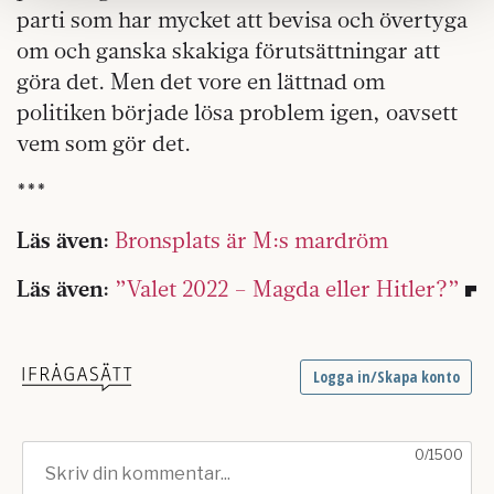
samlat in när du har använt deras tjänster.
parti som har mycket att bevisa och övertyga
Om du vill läsa mer om hur vi hanterar personuppgifter
om och ganska skakiga förutsättningar att
kan du göra det
här
.
göra det. Men det vore en lättnad om
politiken började lösa problem igen, oavsett
vem som gör det.
***
Läs även:
Bronsplats är M:s mardröm
Läs även:
”Valet 2022 – Magda eller Hitler?”