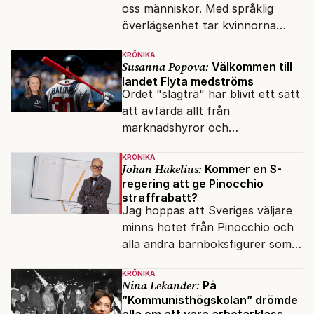
oss människor. Med språklig
överlägsenhet tar kvinnorna
över det offentliga rummet.
KRÖNIKA
Susanna Popova:
Välkommen till
landet Flyta medströms
Ordet "slagträ" har blivit ett sätt
att avfärda allt från
marknadshyror och
slöserikommissioner till frågor
KRÖNIKA
om antisemitism.
Johan Hakelius:
Kommer en S-
regering att ge Pinocchio
straffrabatt?
Jag hoppas att Sveriges väljare
minns hotet från Pinocchio och
alla andra barnboksfigurer som
snart befrias från hämmande
KRÖNIKA
upphovsrätt.
Nina Lekander:
På
”Kommunisthögskolan” drömde