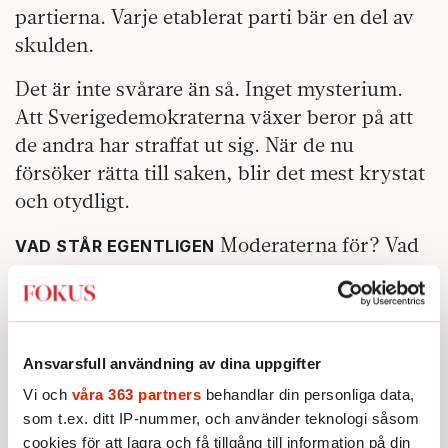
partierna. Varje etablerat parti bär en del av
skulden.
Det är inte svårare än så. Inget mysterium.
Att Sverigedemokraterna växer beror på att
de andra har straffat ut sig. När de nu
försöker rätta till saken, blir det mest krystat
och otydligt.
Moderaterna för? Vad
VAD STÅR EGENTLIGEN
vill Socialdemokraterna, förutom att lyfta
fram Magdalena Andersson? De som är
tydliga är i stället obegripliga: Annie Lööf
slåss för en vänsterregering som ska driva
Ansvarsfull användning av dina uppgifter
höger­politik i den breda mitten.
Vi och
våra 363 partners
behandlar din personliga data,
som t.ex. ditt IP-nummer, och använder teknologi såsom
cookies för att lagra och få tillgång till information på din