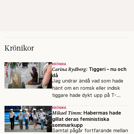
Krönikor
KRÖNIKA
Carina Rydberg:
Tiggeri – nu och
då
Jag undrar ändå vad som hade
hänt om en romsk eller indisk
tiggare hade dykt upp på T-
banan med en mobiltelefon, till
KRÖNIKA
vilken det hade gått bra att
Mikael Timm:
Habermas hade
swisha.
gillat deras feministiska
sommarkupp
Samtal pågår fortfarande mellan