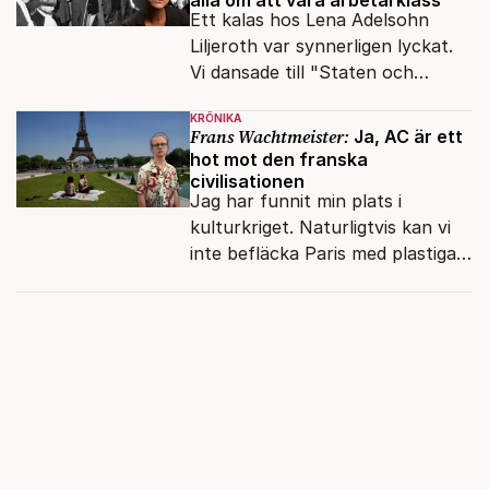
alla om att vara arbetarklass
Ett kalas hos Lena Adelsohn
Liljeroth var synnerligen lyckat.
Vi dansade till "Staten och
kapitalet", Ebba Gröns version.
KRÖNIKA
Frans Wachtmeister:
Ja, AC är ett
hot mot den franska
civilisationen
Jag har funnit min plats i
kulturkriget. Naturligtvis kan vi
inte befläcka Paris med plastiga
klossar från Panasonic.