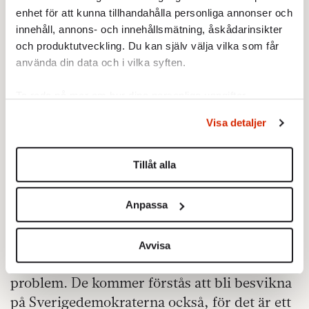
enhet för att kunna tillhandahålla personliga annonser och
innehåll, annons- och innehållsmätning, åskådarinsikter
och produktutveckling. Du kan själv välja vilka som får
använda din data och i vilka syften.
Ta reda på mer om hur dina personliga uppgifter
behandlas och ställ in dina preferenser i
detaljsektionen
.
Visa detaljer
Du kan ändra eller dra tillbaka ditt samtycke när som
helst från cookie-förklaringen.
Tillåt alla
Vi använder enhetsidentifierare för att anpassa innehållet
och annonserna till användarna, tillhandahålla funktioner
Anpassa
för sociala medier och analysera vår trafik. Vi
Ingenting har hänt, förutom det vi redan
vidarebefordrar även sådana identifierare och annan
kände till. Folk har helt enkelt tröttnat på en
information från din enhet till de sociala medier och
Avvisa
politik som skapar, snarare än löser,
annons- och analysföretag som vi samarbetar med.
Dessa kan i sin tur kombinera informationen med annan
problem. De kommer förstås att bli besvikna
information som du har tillhandahållit eller som de har
på Sverigedemokraterna också, för det är ett