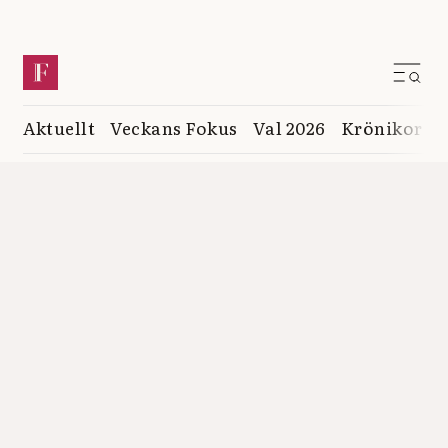
Aktuellt
Veckans Fokus
Val 2026
Krönikor
K