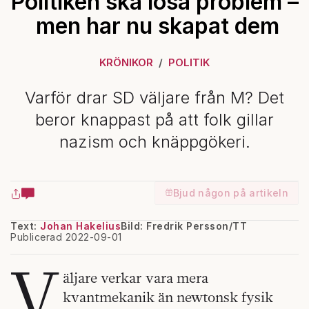
Politiken ska lösa problem –
men har nu skapat dem
KRÖNIKOR
POLITIK
Varför drar SD väljare från M? Det
beror knappast på att folk gillar
nazism och knäppgökeri.
Bjud någon på artikeln
Text:
Johan Hakelius
Bild: Fredrik Persson/TT
Publicerad 2022-09-01
V
äljare verkar vara mera
kvantmekanik än newtonsk fysik