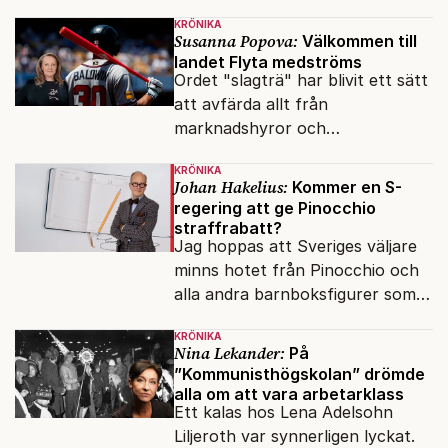
över det offentliga rummet.
KRÖNIKA
Susanna Popova:
Välkommen till
landet Flyta medströms
Ordet "slagträ" har blivit ett sätt
att avfärda allt från
marknadshyror och
slöserikommissioner till frågor
KRÖNIKA
om antisemitism.
Johan Hakelius:
Kommer en S-
regering att ge Pinocchio
straffrabatt?
Jag hoppas att Sveriges väljare
minns hotet från Pinocchio och
alla andra barnboksfigurer som
snart befrias från hämmande
KRÖNIKA
upphovsrätt.
Nina Lekander:
På
”Kommunisthögskolan” drömde
alla om att vara arbetarklass
Ett kalas hos Lena Adelsohn
Liljeroth var synnerligen lyckat.