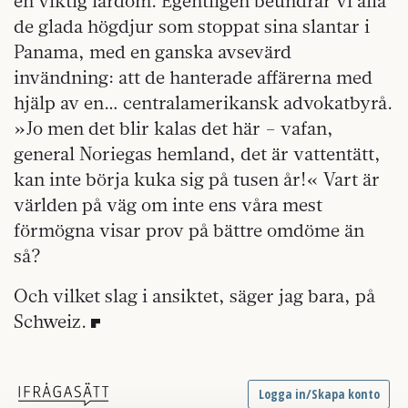
en viktig lärdom. Egentligen beundrar vi alla
de glada högdjur som stoppat sina slantar i
Panama, med en ganska avsevärd
invändning: att de hanterade affärerna med
hjälp av en… centralamerikansk advokatbyrå.
»Jo men det blir kalas det här – vafan,
general Noriegas hemland, det är vattentätt,
kan inte börja kuka sig på tusen år!« Vart är
världen på väg om inte ens våra mest
förmögna visar prov på bättre omdöme än
så?
Och vilket slag i ansiktet, säger jag bara, på
Schweiz.