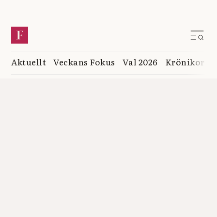
Aktuellt
Veckans Fokus
Val 2026
Krönikor
K