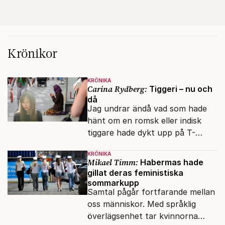
Krönikor
KRÖNIKA
Carina Rydberg:
Tiggeri – nu och
då
Jag undrar ändå vad som hade
hänt om en romsk eller indisk
tiggare hade dykt upp på T-
banan med en mobiltelefon, till
KRÖNIKA
vilken det hade gått bra att
Mikael Timm:
Habermas hade
swisha.
gillat deras feministiska
sommarkupp
Samtal pågår fortfarande mellan
oss människor. Med språklig
överlägsenhet tar kvinnorna