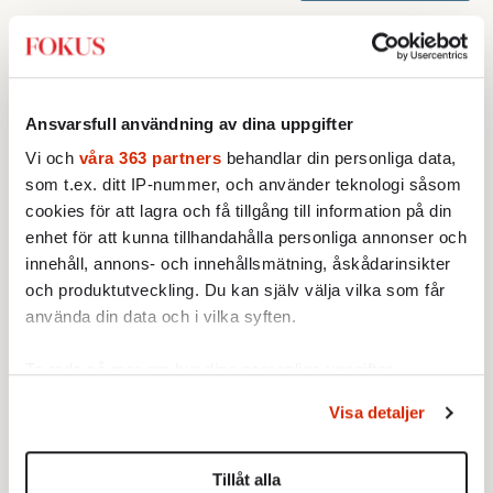
Ansvarsfull användning av dina uppgifter
Vi och
våra 363 partners
behandlar din personliga data,
som t.ex. ditt IP-nummer, och använder teknologi såsom
cookies för att lagra och få tillgång till information på din
enhet för att kunna tillhandahålla personliga annonser och
innehåll, annons- och innehållsmätning, åskådarinsikter
och produktutveckling. Du kan själv välja vilka som får
använda din data och i vilka syften.
Ta reda på mer om hur dina personliga uppgifter
behandlas och ställ in dina preferenser i
detaljsektionen
.
Visa detaljer
Du kan ändra eller dra tillbaka ditt samtycke när som
helst från cookie-förklaringen.
Tillåt alla