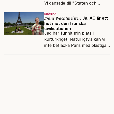
Vi dansade till "Staten och
kapitalet", Ebba Gröns version.
KRÖNIKA
Frans Wachtmeister:
Ja, AC är ett
hot mot den franska
civilisationen
Jag har funnit min plats i
kulturkriget. Naturligtvis kan vi
inte befläcka Paris med plastiga
klossar från Panasonic.