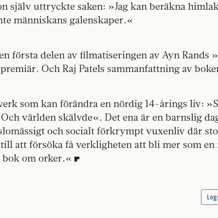
 själv uttryckte saken: »Jag kan beräkna himla
inte människans galenskaper.«
en första delen av filmatiseringen av Ayn Rands
 premiär. Och Raj Patels sammanfattning av boken
 verk som kan förändra en nördig 14-årings liv: 
Och världen skälvde«. Det ena är en barnslig d
änslomässigt och socialt förkrympt vuxenliv där sto
ill att försöka få verkligheten att bli mer som e
n bok om orker.«