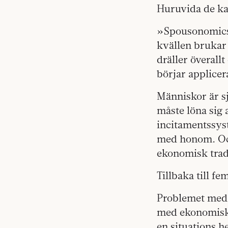
Huruvida de kan
»Spousonomics
kvällen brukar 
dräller överallt
börjar applice
Människor är s
måste löna sig 
incitamentssyst
med honom. Och 
ekonomisk trad
Tillbaka till f
Problemet med 
med ekonomiska
en situations h