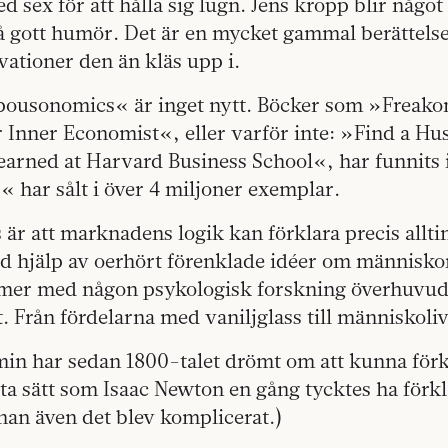
 sex för att hålla sig lugn. Jens kropp blir något
på gott humör. Det är en mycket gammal berättels
ationer den än kläs upp i.
pousonomics« är inget nytt. Böcker som »Freak
 Inner Economist«, eller varför inte: »Find a Hu
arned at Harvard Business School«, har funnits i
 har sålt i över 4 miljoner exemplar.
är att marknadens logik kan förklara precis allt
 hjälp av oerhört förenklade idéer om människo
mer med någon psykologisk forskning överhuvud
. Från fördelarna med vaniljglass till människoliv
in har sedan 1800-talet drömt om att kunna förk
a sätt som Isaac Newton en gång tycktes ha förkl
nan även det blev komplicerat.)