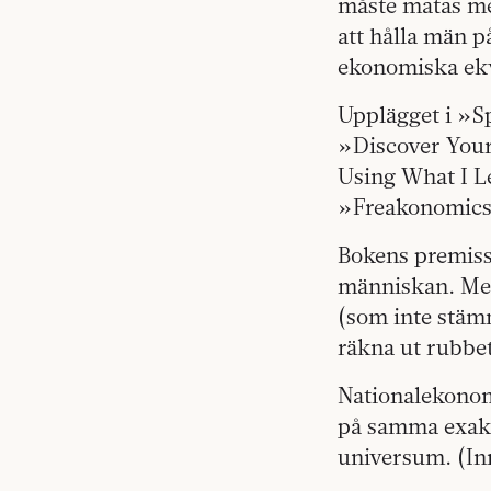
måste matas med
att hålla män 
ekonomiska ekv
Upplägget i »S
»Discover Your
Using What I Le
»Freakonomics«
Bokens premiss 
människan. Med
(som inte stäm
räkna ut rubbet
Nationalekonom
på samma exakt
universum. (In