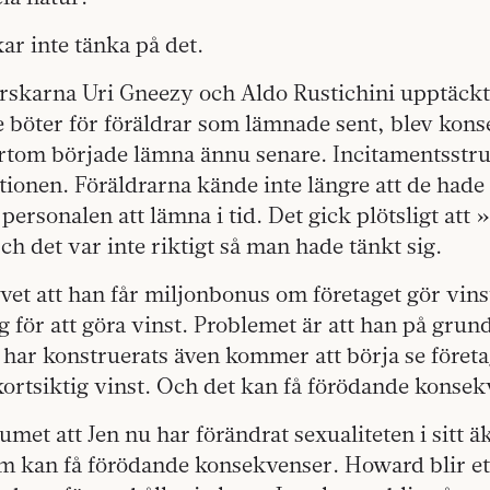
r inte tänka på det.
orskarna Uri Gneezy och Aldo Rustichini upptäckt
 böter för föräldrar som lämnade sent, blev kons
ärtom började lämna ännu senare. Incitamentsstr
tionen. Föräldrarna kände inte längre att de had
personalen att lämna i tid. Det gick plötsligt att
ch det var inte riktigt så man hade tänkt sig.
vet att han får miljonbonus om företaget gör vi
ig för att göra vinst. Problemet är att han på grun
har konstruerats även kommer att börja se föret
ortsiktig vinst. Och det kan få förödande konsek
met att Jen nu har förändrat sexualiteten i sitt äk
m kan få förödande konsekvenser. Howard blir e