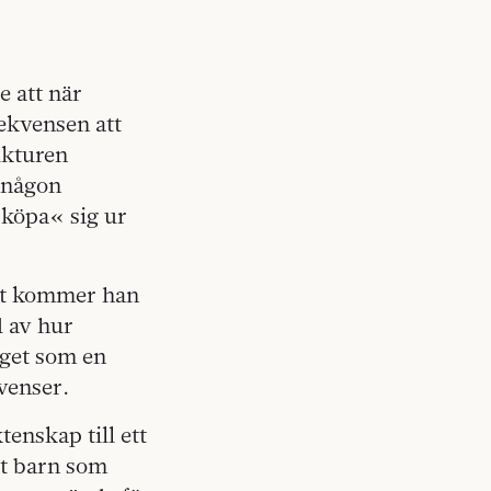
e att när
ekvensen att
ukturen
e någon
 »köpa« sig ur
nst kommer han
d av hur
aget som en
venser.
tenskap till ett
tt barn som