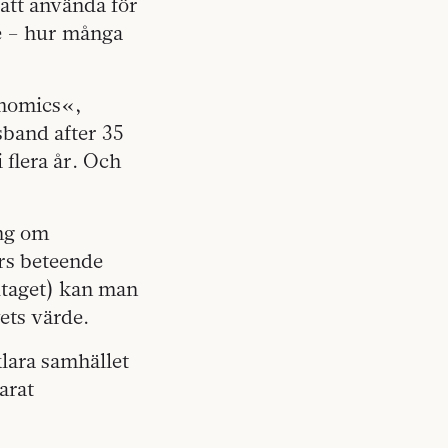
 att använda för
e – hur många
onomics«,
sband after 35
 flera år. Och
ing om
rs beteende
taget) kan man
ets värde.
lara samhället
arat