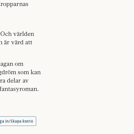
kropparnas
 »Och världen
 är värd att
»Sagan om
agdröm som kan
ra delar av
n fantasyroman.