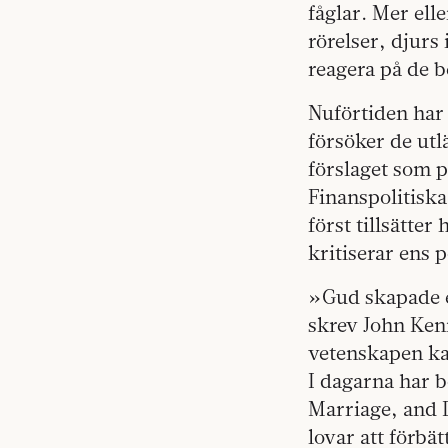
fåglar. Mer ell
rörelser, djurs
reagera på de b
Nuförtiden har 
försöker de utl
förslaget som p
Finanspolitiska
först tillsätte
kritiserar ens p
»Gud skapade e
skrev John Ken
vetenskapen kan
I dagarna har 
Marriage, and 
lovar att förbä