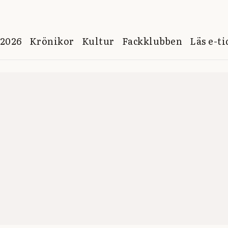
 2026
Krönikor
Kultur
Fackklubben
Läs e-t