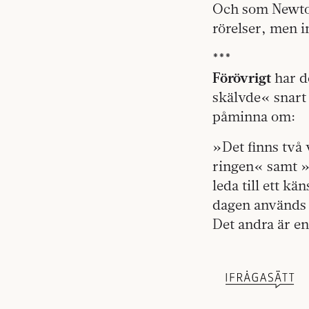
Och som Newton
rörelser, men 
***
Förövrigt
har d
skälvde« snart
påminna om:
»Det finns två
ringen« samt »
leda till ett k
dagen används t
Det andra är e