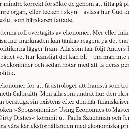
er mindre korrekt försökte de genom att titta på p
 inre organ, eller tecken i skyn – avläsa hur Gud 
eslut som härskaren fattade.
denna roll övertagits av ekonomer. Mer eller min
äsa hur marknaden kan tänkas reagera på det ena 
olitikerna lägger fram. Alla som har följt Anders
 rådet vet hur känsligt det kan bli – om man inte a
r hovekonomer och sedan hotar med att ta deras pe
olitik.
konomer för att få astrologer att framstå som tr
neth Galbraith. Men alla som undrat hur den ek
 berättiga sin existens efter den här finanskrisen
boken »Spousonomics: Using Economics to Maste
Dirty Dishes« kommit ut. Paula Szuchman och J
ttra våra kärleksförhållanden med ekonomiska pri