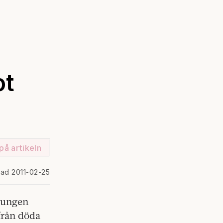
ot
på artikeln
rad 2011-02-25
 kungen
från döda