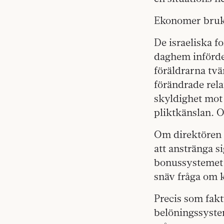
Ekonomer bruka
De israeliska f
daghem införde
föräldrarna tv
förändrade rela
skyldighet mot 
pliktkänslan. O
Om direktören 
att anstränga s
bonussystemet 
snäv fråga om k
Precis som faktu
belöningssyste