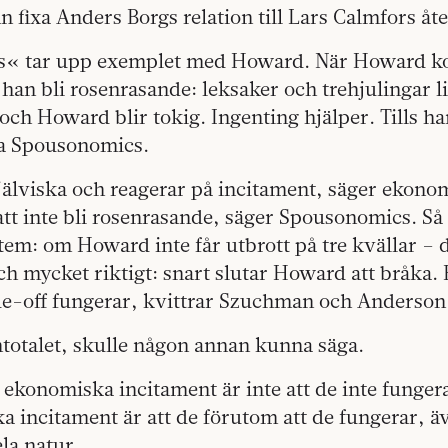
 fixa Anders Borgs relation till Lars Calmfors åter
« tar upp exemplet med Howard. När Howard 
han bli rosenrasande: leksaker och trehjulingar l
 och Howard blir tokig. Ingenting hjälper. Tills ha
ra Spousonomics.
jälviska och reagerar på incitament, säger ekono
att inte bli rosenrasande, säger Spousonomics. Så 
em: om Howard inte får utbrott på tre kvällar – 
mycket riktigt: snart slutar Howard att bråka. Et
e-off fungerar, kvittrar Szuchman och Anderson
emtotalet, skulle någon annan kunna säga.
ekonomiska incitament är inte att de inte funger
 incitament är att de förutom att de fungerar, ä
ela natur.