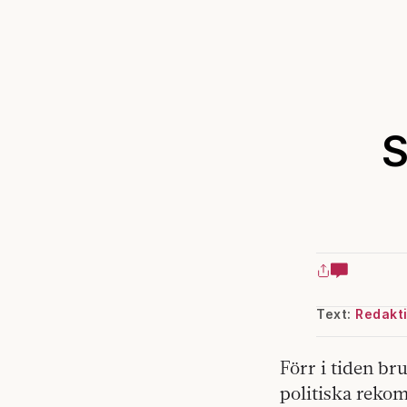
S
Text:
Redakt
Förr i tiden b
politiska rekom