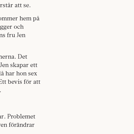
står att se.
kommer hem på
igger och
ns fru Jen
merna. Det
Jen skapar ett
då har hon sex
t bevis för att
.
ar. Problemet
ven förändrar