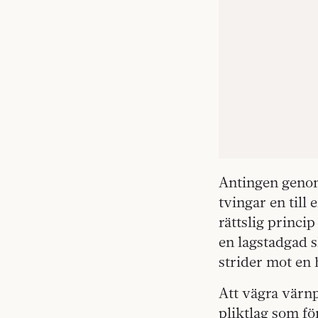
Antingen genom 
tvingar en till
rättslig princi
en lagstadgad s
strider mot en 
Att vägra värnp
pliktlag som fö