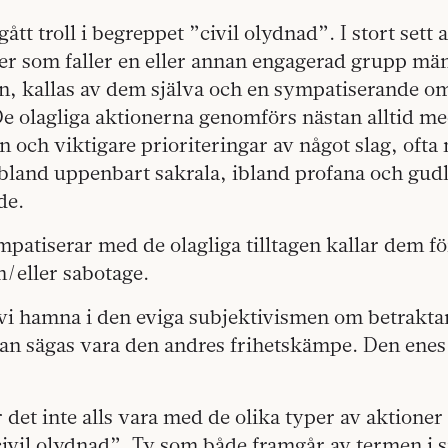
gått troll i begreppet ”civil olydnad”. I stort sett a
er som faller en eller annan engagerad grupp män
, kallas av dem själva och en sympatiserande om
De olagliga aktionerna genomförs nästan alltid m
en och viktigare prioriteringar av något slag, oft
ibland uppenbart sakrala, ibland profana och gud
de.
patiserar med de olagliga tilltagen kallar dem fö
/eller sabotage.
i hamna i den eviga subjektivismen om betrakta
kan sägas vara den andres frihetskämpe. Den enes 
det inte alls vara med de olika typer av aktioner 
ivil olydnad”. Ty som både framgår av termen i s