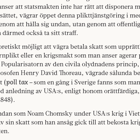
anser att statsmakten inte har rätt att disponera
sättet, vägrar öppet denna plikttjänstgöring i me
enom att hålla sig undan, utan genom att offentlig
därmed också ta sitt straff.
oretiskt möjligt att vägra betala skatt som upprätt
nplikt eller en krigsmakt som man anser agerar p
t. Popularisatorn av den civila olydnadens princip
losofen Henry David Thoreau, vägrade sålunda be
poll
tax –
t (
som en gång i Sverige fanns som man
d anledning av USA:s, enligt honom orättfärdiga,
848).
andan som Noam Chomsky under USA:s krig i Vie
v sin skatt som han ansåg gick till att bekosta kri
ten.