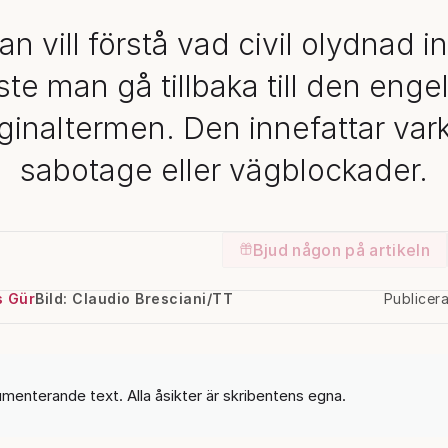
 vill förstå vad civil olydnad i
te man gå tillbaka till den enge
iginaltermen. Den innefattar var
sabotage eller vägblockader.
Bjud någon på artikeln
 Gür
Bild: Claudio Bresciani/TT
Publicer
umenterande text. Alla åsikter är skribentens egna.