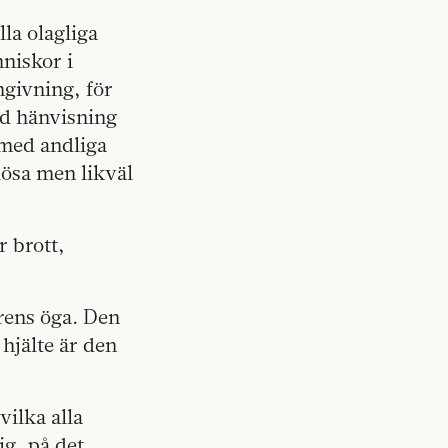
lla olagliga
niskor i
givning, för
ed hänvisning
a med andliga
lösa men likväl
r brott,
rens öga. Den
hjälte är den
vilka alla
ig, på det