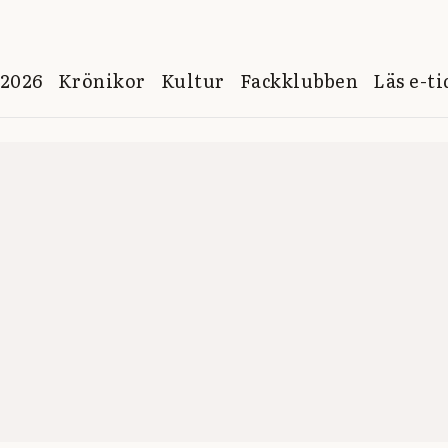
 2026
Krönikor
Kultur
Fackklubben
Läs e-t