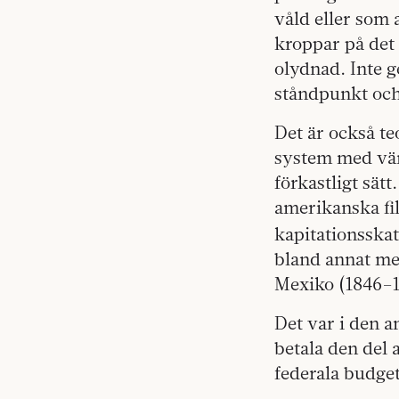
våld eller som 
kroppar på det 
olydnad. Inte g
ståndpunkt och 
Det är också te
system med vär
förkastligt sät
amerikanska fi
kapitationsskat
bland annat me
Mexiko (1846–1
Det var i den 
betala den del a
federala budge