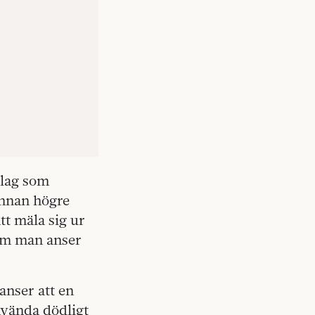
 lag som
 annan högre
tt mäla sig ur
som man anser
anser att en
nvända dödligt