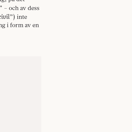
” – och av dess
civil
”) inte
ång i form av en