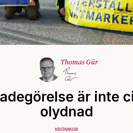
Thomas Gür
adegörelse är inte ci
olydnad
KRÖNIKOR