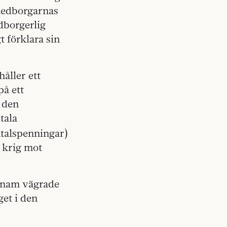
 medborgarnas
dborgerlig
t förklara sin
håller ett
å ett
, den
tala
talspenningar)
 krig mot
tnam vägrade
get i den