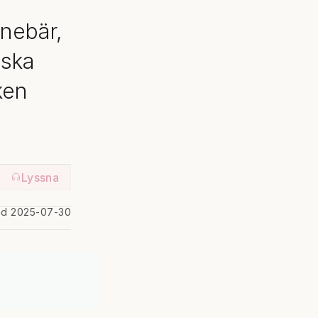
nnebär,
lska
ken
Lyssna
ad 2025-07-30