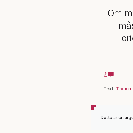
Om man
mås
or
Text:
Thomas
Detta är en arg