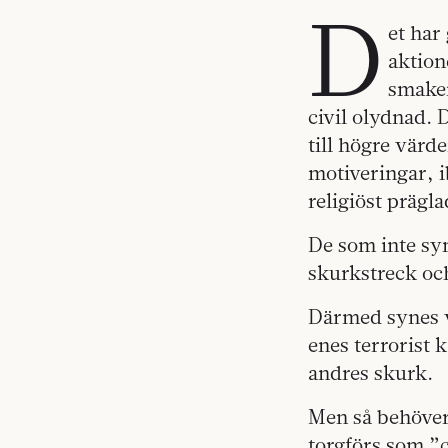
D
et har 
aktion
smaken
civil olydnad. 
till högre värd
motiveringar, 
religiöst prägla
De som inte sym
skurkstreck och
Därmed synes v
enes terrorist 
andres skurk.
Men så behöver 
torgförs som ”c