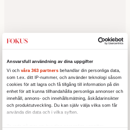
Ansvarsfull användning av dina uppgifter
Vi och
våra 363 partners
behandlar din personliga data,
som t.ex. ditt IP-nummer, och använder teknologi såsom
Raja Thorén, som äger Thoréngruppen, är
cookies för att lagra och få tillgång till information på din
gammal SSU:are från Umeå. Som dessutom
enhet för att kunna tillhandahålla personliga annonser och
gett sig på SBB-liknande upplägg i bygget av
innehåll, annons- och innehållsmätning, åskådarinsikter
och produktutveckling. Du kan själv välja vilka som får
en ny fotbollshall, som han hyr ut till S-
använda din data och i vilka syften.
styrda Umeå kommun. Vd i Thorengruppen
var under flera år riksdagsledamoten Lena
Ta reda på mer om hur dina personliga uppgifter