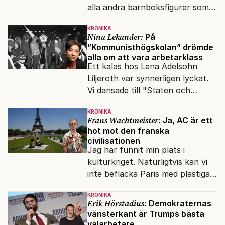
alla andra barnboksfigurer som
snart befrias från hämmande
KRÖNIKA
upphovsrätt.
Nina Lekander:
På
”Kommunisthögskolan” drömde
alla om att vara arbetarklass
Ett kalas hos Lena Adelsohn
Liljeroth var synnerligen lyckat.
Vi dansade till "Staten och
kapitalet", Ebba Gröns version.
KRÖNIKA
Frans Wachtmeister:
Ja, AC är ett
hot mot den franska
civilisationen
Jag har funnit min plats i
kulturkriget. Naturligtvis kan vi
inte befläcka Paris med plastiga
klossar från Panasonic.
KRÖNIKA
Erik Hörstadius:
Demokraternas
vänsterkant är Trumps bästa
valarbetare