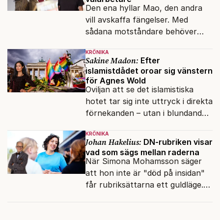
Den ena hyllar Mao, den andra
vill avskaffa fängelser. Med
sådana motståndare behöver
presidenten knappt några
KRÖNIKA
vänner.
Sakine Madon:
Efter
islamistdådet oroar sig vänstern
för Agnes Wold
Oviljan att se det islamistiska
hotet tar sig inte uttryck i direkta
förnekanden – utan i blundandet
och den återkommande
KRÖNIKA
fokusförflyttningen.
Johan Hakelius:
DN-rubriken visar
vad som sägs mellan raderna
När Simona Mohamsson säger
att hon inte är "död på insidan"
får rubriksättarna ett guldläge.
Med små signaler blinkar man i
moraliskt samförstånd till