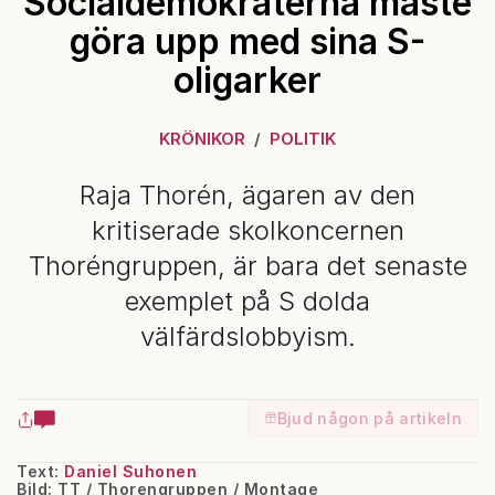
Socialdemokraterna måste
göra upp med sina S-
oligarker
KRÖNIKOR
POLITIK
Raja Thorén, ägaren av den
kritiserade skolkoncernen
Thoréngruppen, är bara det senaste
exemplet på S dolda
välfärdslobbyism.
Bjud någon på artikeln
Text:
Daniel Suhonen
Bild: TT / Thorengruppen / Montage