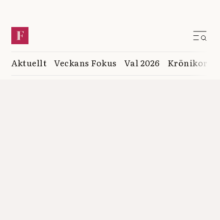
Aktuellt
Veckans Fokus
Val 2026
Krönikor
K