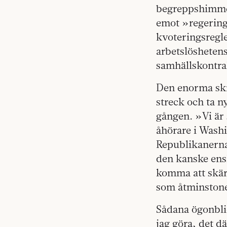
begreppshimmel 
emot »regering
kvoteringsregl
arbetslöshetens
samhällskontra
Den enorma skil
streck och ta n
gången. »Vi är
åhörare i Washi
Republikanerna
den kanske ensk
komma att skärp
som åtminstone
Sådana ögonblick
jag göra, det dä