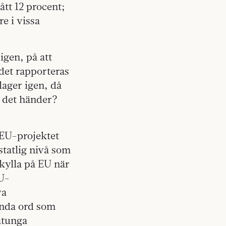
ått 12 procent;
e i vissa
igen, på att
det rapporteras
lager igen, då
u det händer?
 EU-projektet
rstatlig nivå som
skylla på EU när
EU-
ya
ända ord som
åtunga