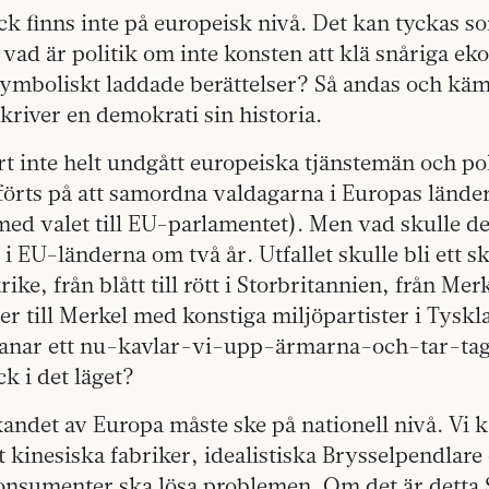
k finns inte på europeisk nivå. Det kan tyckas s
vad är politik om inte konsten att klä snåriga e
symboliskt laddade berättelser? Så andas och kä
kriver en demokrati sin historia.
rt inte helt undgått europeiska tjänstemän och pol
förts på att samordna valdagarna i Europas lände
ed valet till EU-parlamentet). Men vad skulle det
l i EU-länderna om två år. Utfallet skulle bli ett sk
nkrike, från blått till rött i Storbritannien, från Me
ler till Merkel med konstiga miljöpartister i Tysk
 anar ett nu-kavlar-vi-upp-ärmarna-och-tar-ta
k i det läget?
andet av Europa måste ske på nationell nivå. Vi k
t kinesiska fabriker, idealistiska Brysselpendlare
nsumenter ska lösa problemen. Om det är detta 