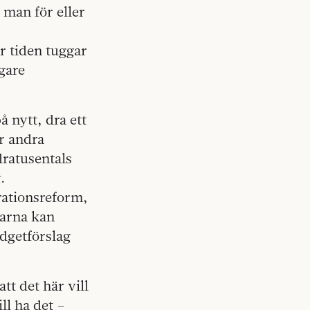
 man för eller
r tiden tuggar
igare
 nytt, dra ett
r andra
dratusentals
.
rationsreform,
garna kan
udgetförslag
tt det här vill
ll ha det –