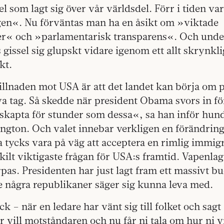
som lagt sig över vår världsdel. Förr i tiden var
en«. Nu förväntas man ha en åsikt om »viktade
er« och »parlamentarisk transparens«. Och unde
 gissel sig glupskt vidare igenom ett allt skrynkl
kt.
lnaden mot USA är att det landet kan börja om på
ya tag. Så skedde när president Obama svors in fö
 skapta för stunder som dessa«, sa han inför hun
ngton. Och valet innebar verkligen en förändring
 tycks vara på väg att acceptera en rimlig immig
ilt viktigaste frågan för USA:s framtid. Vapenla
as. Presidenten har just lagt fram ett massivt b
 några republikaner säger sig kunna leva med.
 – när en ledare har vänt sig till folket och sagt a
r vill motståndaren och nu får ni tala om hur ni vi