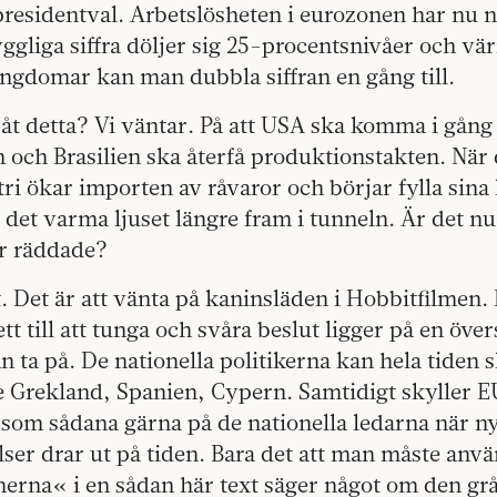
presidentval. Arbetslösheten i eurozonen har nu n
ggliga siffra döljer sig 25-procentsnivåer och värr
ngdomar kan man dubbla siffran en gång till.
åt detta? Vi väntar. På att USA ska komma i gång 
 och Brasilien ska återfå produktionstakten. När 
tri ökar importen av råvaror och börjar fylla sina 
ll, det varma ljuset längre fram i tunneln. Är det n
ir räddade?
t. Det är att vänta på kaninsläden i Hobbitfilmen.
tt till att tunga och svåra beslut ligger på en öve
an ta på. De nationella politikerna kan hela tiden 
se Grekland, Spanien, Cypern. Samtidigt skyller 
 som sådana gärna på de nationella ledarna när n
er drar ut på tiden. Bara det att man måste anv
nerna« i en sådan här text säger något om den gr