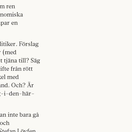
om ren
konomiska
mpar en
itiker. Förslag
r (med
 tjäna till? Säg
ifte från rött
rkel med
land. Och? Är
g-i-den-här-
an inte bara gå
 och
Stefan Lövfen