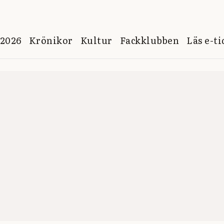
 2026
Krönikor
Kultur
Fackklubben
Läs e-t