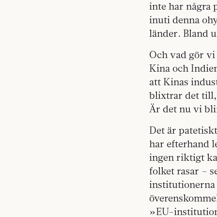
inte har några 
inuti denna ohy
länder. Bland u
Och vad gör vi 
Kina och Indien
att Kinas indus
blixtrar det ti
Är det nu vi bl
Det är patetisk
har efterhand le
ingen riktigt k
folket rasar – 
institutionerna
överenskommels
»EU-institutio