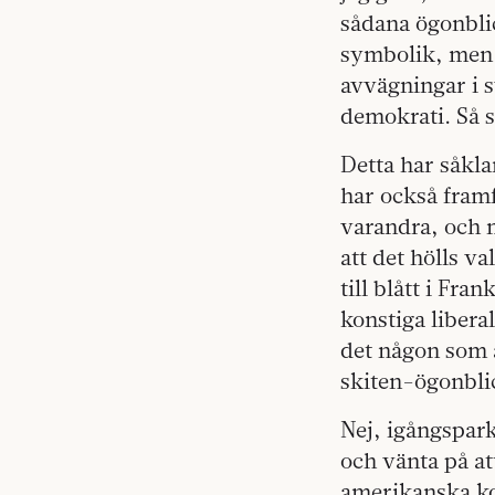
sådana ögonblic
symbolik, men 
avvägningar i 
demokrati. Så s
Detta har såkla
har också fram
varandra, och m
att det hölls va
till blått i Fra
konstiga libera
det någon som
skiten-ögonblic
Nej, igångspark
och vänta på at
amerikanska ko