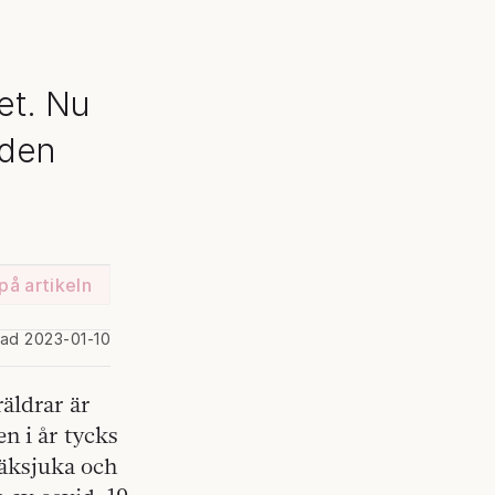
et. Nu
 den
på artikeln
rad 2023-01-10
räldrar är
n i år tycks
räksjuka och