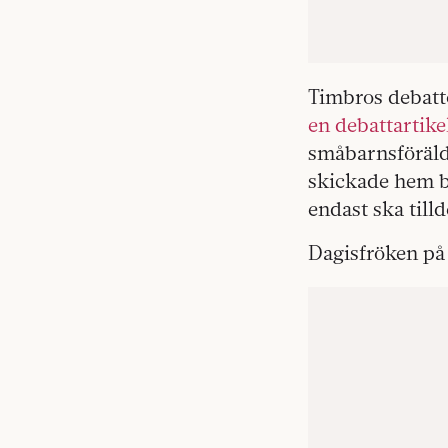
Timbros debatt
en debattartike
småbarnsföräld
skickade hem ba
endast ska till
Dagisfröken på 