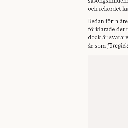
säsongsinfluens
och rekordet ka
Redan förra år
förklarade det
dock är svårare
föregic
år som