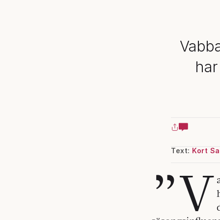
Vabba
har
Text:
Kort Sa
”V