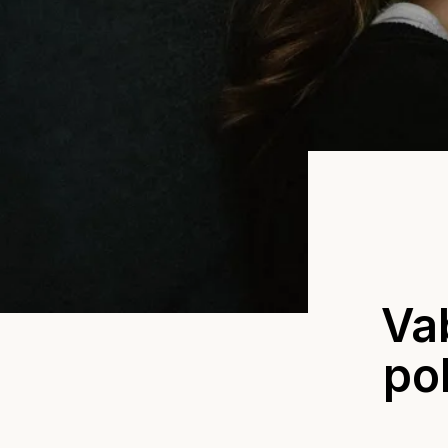
Vab
po