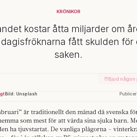
KRÖNIKOR
ndet kostar åtta miljarder om år
 dagisfröknarna fått skulden för
saken.
Bjud någon 
gt
Bild: Unsplash
Publice
abruari” är traditionellt den månad då svenska fö
hemma som mest för att vårda sina sjuka barn. Me
den ha tjuvstartat. De vanliga plågorna – vinterk