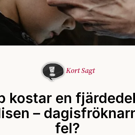
Kort Sagt
 kostar en fjärdede
lisen – dagisfröknar
fel?