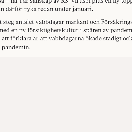
a – får i år sällskap av RS-viruset plus en ny top
n därför ryka redan under januari.
et steg antalet vabbdagar markant och Försäkring
 med en ny försiktighetskultur i spåren av pande
 att förklara är att vabbdagarna ökade stadigt oc
k
pandemin.