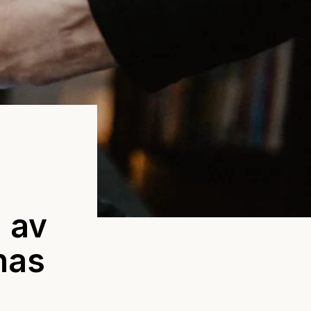
l av
nas