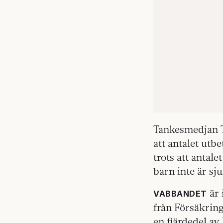
Tankesmedjan Ti
att antalet ut
trots att antal
barn inte är sj
är 
VABBANDET
från Försäkring
en fjärdedel av