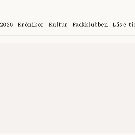
 2026
Krönikor
Kultur
Fackklubben
Läs e-t