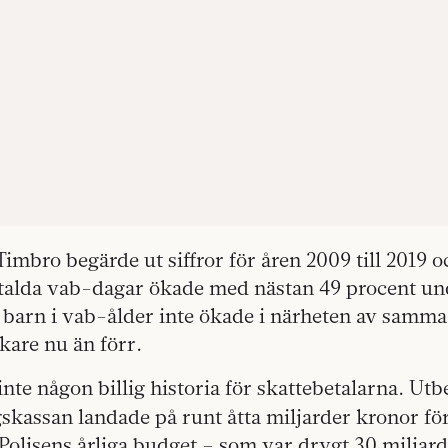
mbro begärde ut siffror för åren 2009 till 2019 o
betalda vab-dagar ökade med nästan 49 procent un
et barn i vab-ålder inte ökade i närheten av samma 
ukare nu än förr.
inte någon billig historia för skattebetalarna. Ut
skassan landade på runt åtta miljarder kronor för
 Polisens årliga budget – som var drygt 30 miljard