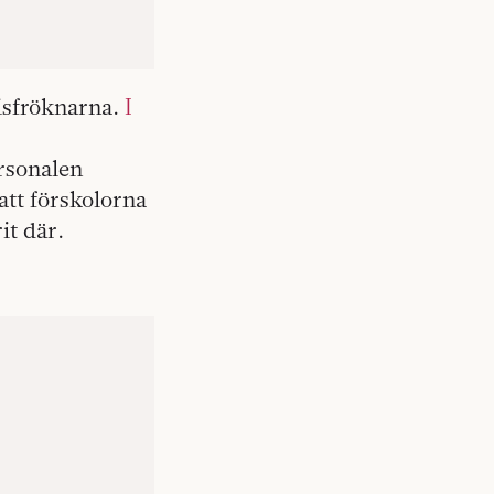
isfröknarna.
I
rsonalen
att förskolorna
it där.