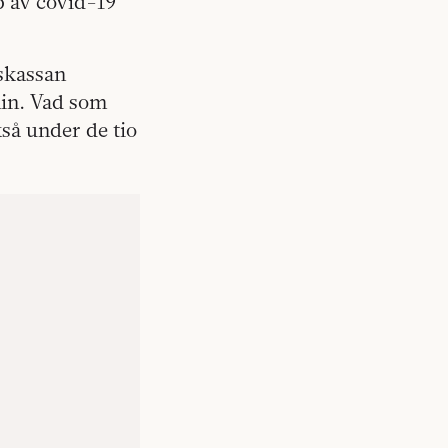
p av covid-19
skassan
min. Vad som
kså under de tio