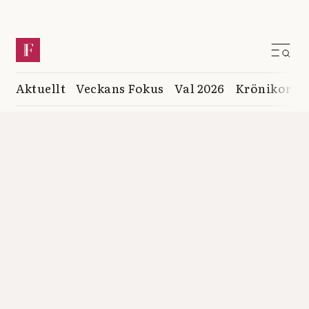
Aktuellt
Veckans Fokus
Val 2026
Krönikor
K