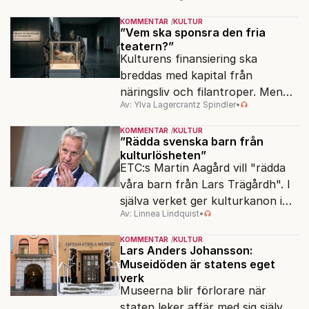
samtidigt som samlingarna hotas.
KOMMENTAR
KULTUR
”Vem ska sponsra den fria
teatern?”
Kulturens finansiering ska
breddas med kapital från
näringsliv och filantroper. Men
Av: Ylva Lagercrantz Spindler
•
frågan är, vilken kultur?
KOMMENTAR
KULTUR
”Rädda svenska barn från
kulturlösheten”
ETC:s Martin Aagård vill "rädda
våra barn från Lars Trägårdh". I
själva verket ger kulturkanon i
Av: Linnea Lindquist
•
skolan alla samma tillgång till den
svenska kulturen.
KOMMENTAR
KULTUR
Lars Anders Johansson:
Museidöden är statens eget
verk
Museerna blir förlorare när
staten leker affär med sig själv.