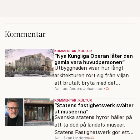
Kommentar
KOMMENTAR
KULTUR
”Nya Kungliga Operan låter den
gamla vara huvudpersonen”
Utbyggnaden visar hur långt
arkitekturen rört sig från viljan
att brutalt bryta med det
Av: Lars Anders Johansson
•
förflutna. Men varför är man så
rädd för detaljer?
KOMMENTAR
KULTUR
”Statens fastighetsverk svälter
ut museerna”
Svenska statens hyror håller på
att ta död på landets museer.
Statens Fastighetsverk gör ett
Av: Håkan Lindgren
•
överskott på 800 miljoner kronor