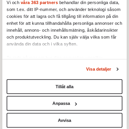
»The Greater Journey – Americans in Paris«
Vi och
våra 363 partners
behandlar din personliga data,
som t.ex. ditt IP-nummer, och använder teknologi såsom
släpps den 24 maj på Simon & Schuster.
cookies för att lagra och få tillgång till information på din
enhet för att kunna tillhandahålla personliga annonser och
innehåll, annons- och innehållsmätning, åskådarinsikter
och produktutveckling. Du kan själv välja vilka som får
använda din data och i vilka syften.
Ta reda på mer om hur dina personliga uppgifter
behandlas och ställ in dina preferenser i
detaljsektionen
.
Visa detaljer
Du kan ändra eller dra tillbaka ditt samtycke när som
helst från cookie-förklaringen.
Tillåt alla
Vi använder enhetsidentifierare för att anpassa innehållet
och annonserna till användarna, tillhandahålla funktioner
Anpassa
för sociala medier och analysera vår trafik. Vi
vidarebefordrar även sådana identifierare och annan
information från din enhet till de sociala medier och
Avvisa
annons- och analysföretag som vi samarbetar med.