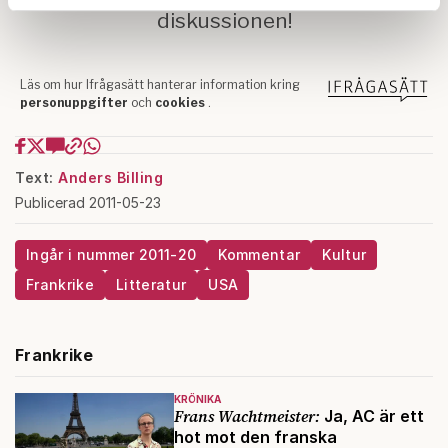
Dessa kan i sin tur kombinera informationen med annan
information som du har tillhandahållit eller som de har
samlat in när du har använt deras tjänster.
Om du vill läsa mer om hur vi hanterar personuppgifter
kan du göra det
här
.
Text:
Anders Billing
Publicerad 2011-05-23
Ingår i nummer 2011-20
Kommentar
Kultur
Frankrike
Litteratur
USA
Frankrike
KRÖNIKA
Frans Wachtmeister:
Ja, AC är ett
hot mot den franska