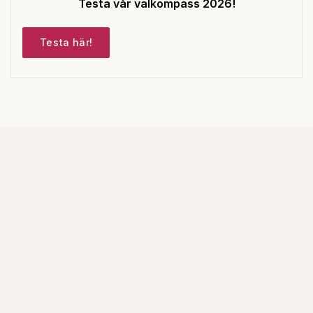
Testa vår valkompass 2026!
Testa här!