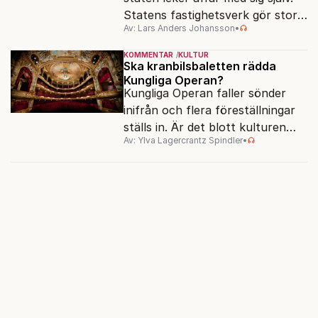
Statens fastighetsverk gör stora
Av: Lars Anders Johansson
•
överskott – samtidigt som
museer hotas av nedläggning.
KOMMENTAR
KULTUR
Ska kranbilsbaletten rädda
Kungliga Operan?
Kungliga Operan faller sönder
inifrån och flera föreställningar
ställs in. Är det blott kulturen
Av: Ylva Lagercrantz Spindler
•
som kan rädda konsten när
pengarna tryter?