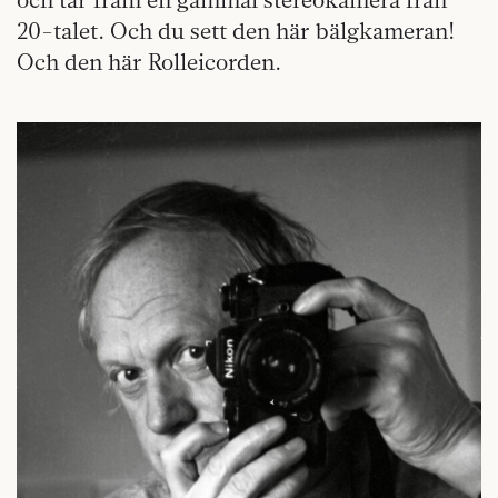
20-talet. Och du sett den här bälgkameran!
Och den här Rolleicorden.