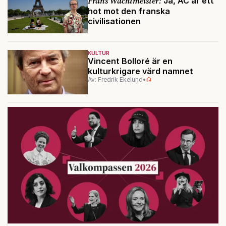
Frans Wachtmeister:
Ja, AC är ett
hot mot den franska
civilisationen
KULTUR
Vincent Bolloré är en
kulturkrigare värd namnet
Av: Fredrik Ekelund
•