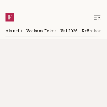
Aktuellt
Veckans Fokus
Val 2026
Krönikor
K