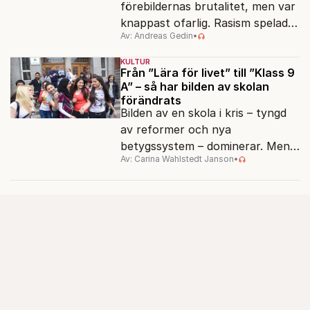
förebildernas brutalitet, men var
knappast ofarlig. Rasism spelades
Av: Andreas Gedin
•
ned i förmån för "kultur". Känns
det igen?
KULTUR
Från ”Lära för livet” till ”Klass 9
A” – så har bilden av skolan
förändrats
Bilden av en skola i kris – tyngd
av reformer och nya
betygssystem – dominerar. Men
Av: Carina Wahlstedt Janson
•
vem äger berättelsen om skolan?