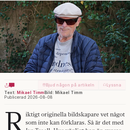
Bjud någon på artikeln
Lyssna
Text:
Mikael Timm
Bild: Mikael Timm
Publicerad 2026-08-08
R
iktigt originella bildskapare vet något
som inte kan förklaras. Så är det med