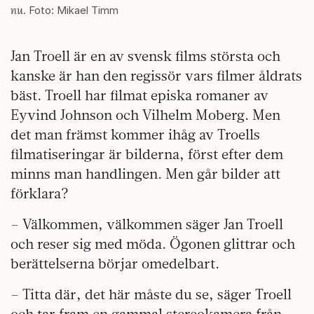
nu
. Foto: Mikael Timm
Jan Troell är en av svensk films största och
kanske är han den regissör vars filmer åldrats
bäst. Troell har filmat episka romaner av
Eyvind Johnson och Vilhelm Moberg. Men
det man främst kommer ihåg av Troells
filmatiseringar är bilderna, först efter dem
minns man handlingen. Men går bilder att
förklara?
– Välkommen, välkommen säger Jan Troell
och reser sig med möda. Ögonen glittrar och
berättelserna börjar omedelbart.
– Titta där, det här måste du se, säger Troell
och tar fram en gammal stereokamera från