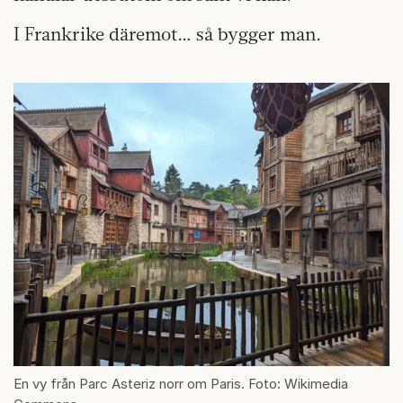
I Frankrike däremot… så bygger man.
En vy från Parc Asteriz norr om Paris. Foto: Wikimedia