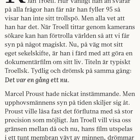
Jan Troell. Hur vänligt han än svarar
på alla frågor han får när han fyller 95 så
visar han inte sitt trollspö. Men alla vet att
han har det. När Troell tittar genom kamerans
sökare kan han förtrolla världen så att vi får
syn på något magiskt. Nu, på väg mot sitt
eget sekelskifte, är han i färd med att göra en
dokumentärfilm om sitt liv. Titeln är typiskt
Troellsk. Tydlig och drömsk på samma gång:
Det var en gång ett nu
.
Marcel Proust hade nickat instämmande. Men
upphovsmännens syn på tiden skiljer sig åt.
Proust ville låsa fast det förflutna med så stor
precision som möjligt. Jan Troell vill visa oss
gränsen mellan då och nu, hans film utspelas
i ett tunt membran vävt av minnen, drömmar