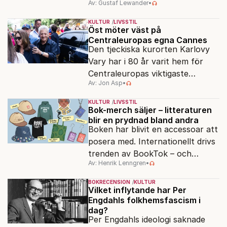
Av: Gustaf Lewander
•
Segerfeldts iver att skildra den
ryska imperialismen leder till en
KULTUR
LIVSSTIL
förenklad bild av historien.
Öst möter väst på
Centraleuropas egna Cannes
Den tjeckiska kurorten Karlovy
Vary har i 80 år varit hem för
Centraleuropas viktigaste
Av: Jon Asp
•
filmfestival – en plats där
Hollywoodglans möter
KULTUR
LIVSSTIL
egensinnighet.
Bok-merch säljer – litteraturen
blir en prydnad bland andra
Boken har blivit en accessoar att
posera med. Internationellt drivs
trenden av BookTok – och
Av: Henrik Lenngren
•
förlagen följer efter.
BOKRECENSION
KULTUR
Vilket inflytande har Per
Engdahls folkhemsfascism i
dag?
Per Engdahls ideologi saknade