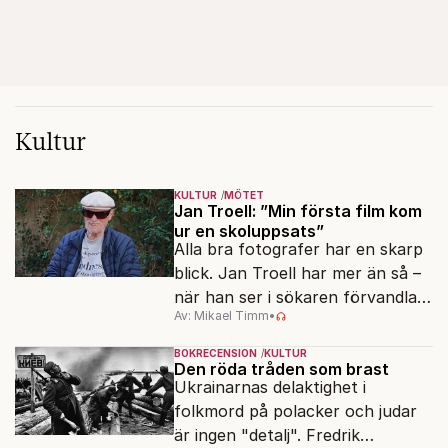
Kultur
KULTUR
MÖTET
Jan Troell: ”Min första film kom
ur en skoluppsats”
Alla bra fotografer har en skarp
blick. Jan Troell har mer än så –
när han ser i sökaren förvandlas
Av: Mikael Timm
•
vardagen till underverk. Fyllda 95
gör han en ny film.
BOKRECENSION
KULTUR
Den röda tråden som brast
Ukrainarnas delaktighet i
folkmord på polacker och judar
är ingen "detalj". Fredrik