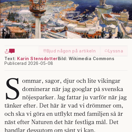
Bjud någon på artikeln
Lyssna
Text:
Karin Stensdotter
Bild: Wikimedia Commons
Publicerad 2026-05-08
S
ommar, sagor, djur och lite vikingar
dominerar när jag googlar på svenska
nöjesparker. Jag fattar ju varför när jag
tänker efter. Det här är vad vi drömmer om,
och ska vi göra en utflykt med familjen så är
näst efter Naturen det här festliga mål. Det
handlar dessutom om sånt vi kan.