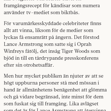
framgångsrecept för kändisar som numera
använder tv-mediet som biktbås.
För varumärkesskyddade celebriteter finns
allt att vinna, liksom för de medier som
lyckas få ensamrätt på ångern. Det förstod
Lance Armstrong som satte sig i Oprah
Winfreys fåtölj, det insåg Tiger Woods som
bjöd in till en tårdrypande presskonferens
efter sin otrohetsaffär.
Men hur mycket publiken än njuter av att se
högt uppburna personer stå med mössan i
hand är allmänhetens benägenhet att glömma
och gå vidare begränsad, inte minst för dem
som fuskat sig till framgång. Lika avlägset
som det är för Lance Armstrong att återvinna