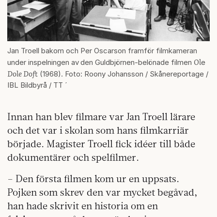
Jan Troell bakom och Per Oscarson framför filmkameran
Ol
under inspelningen av
den Guldbjörnen-belönade filmen
e
Dole Doft
(1968). Foto: Roony Johansson / Skånereportage /
IBL Bildbyrå / TT ´
Innan han blev filmare var Jan Troell lärare
och det var i skolan som hans filmkarriär
började. Magister Troell fick idéer till både
dokumentärer och spelfilmer.
– Den första filmen kom ur en uppsats.
Pojken som skrev den var mycket begåvad,
han hade skrivit en historia om en