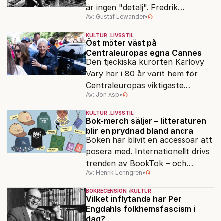
är ingen "detalj". Fredrik
Av: Gustaf Lewander
•
Segerfeldts iver att skildra den
ryska imperialismen leder till en
KULTUR
LIVSSTIL
förenklad bild av historien.
Öst möter väst på
Centraleuropas egna Cannes
Den tjeckiska kurorten Karlovy
Vary har i 80 år varit hem för
Centraleuropas viktigaste
Av: Jon Asp
•
filmfestival – en plats där
Hollywoodglans möter
KULTUR
LIVSSTIL
egensinnighet.
Bok-merch säljer – litteraturen
blir en prydnad bland andra
Boken har blivit en accessoar att
posera med. Internationellt drivs
trenden av BookTok – och
Av: Henrik Lenngren
•
förlagen följer efter.
BOKRECENSION
KULTUR
Vilket inflytande har Per
Engdahls folkhemsfascism i
dag?