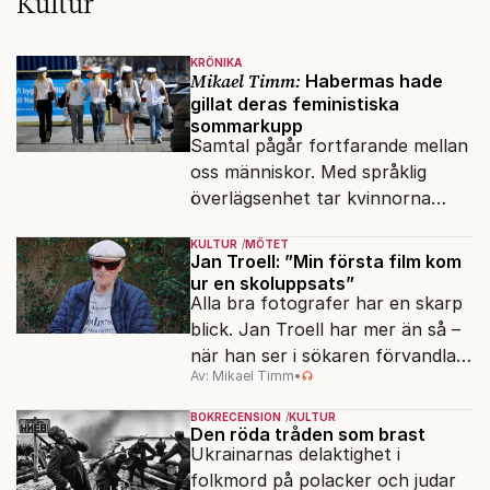
Kultur
KRÖNIKA
Mikael Timm:
Habermas hade
gillat deras feministiska
sommarkupp
Samtal pågår fortfarande mellan
oss människor. Med språklig
överlägsenhet tar kvinnorna
över det offentliga rummet.
KULTUR
MÖTET
Jan Troell: ”Min första film kom
ur en skoluppsats”
Alla bra fotografer har en skarp
blick. Jan Troell har mer än så –
när han ser i sökaren förvandlas
Av: Mikael Timm
•
vardagen till underverk. Fyllda 95
gör han en ny film.
BOKRECENSION
KULTUR
Den röda tråden som brast
Ukrainarnas delaktighet i
folkmord på polacker och judar