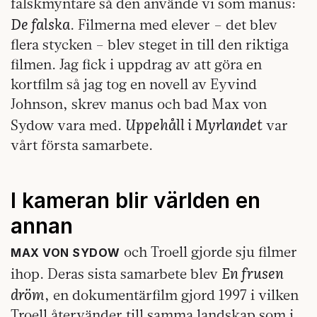
falskmyntare så den använde vi som manus:
De falska
. Filmerna med elever – det blev
flera stycken – blev steget in till den riktiga
filmen. Jag fick i uppdrag av att göra en
kortfilm så jag tog en novell av Eyvind
Johnson, skrev manus och bad Max von
Uppehåll i Myrlandet
Sydow vara med.
var
vårt första samarbete.
I kameran blir världen en
annan
och Troell gjorde sju filmer
MAX VON SYDOW
En frusen
ihop. Deras sista samarbete blev
dröm
, en dokumentärfilm gjord 1997 i vilken
Troell återvänder till samma landskap som i