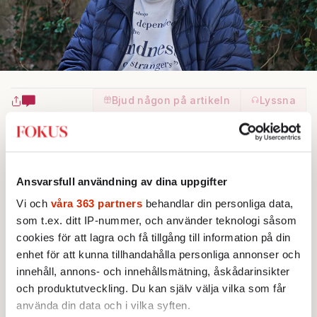
Bjud någon på artikeln
Lyssna
Text:
Mikael Timm
Bild: Mikael Timm
Publicerad 2026-08-08
R
Ansvarsfull användning av dina uppgifter
Vi och
våra 363 partners
behandlar din personliga data,
som t.ex. ditt IP-nummer, och använder teknologi såsom
iktigt originella bildskapare vet något
cookies för att lagra och få tillgång till information på din
enhet för att kunna tillhandahålla personliga annonser och
som inte kan förklaras. Så är det med Jan
innehåll, annons- och innehållsmätning, åskådarinsikter
och produktutveckling. Du kan själv välja vilka som får
Troell. Hur vänligt han än svarar på alla
använda din data och i vilka syften.
frågor han får när han fyller 95 så visar han