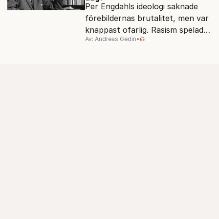
Per Engdahls ideologi saknade
förebildernas brutalitet, men var
knappast ofarlig. Rasism spelades
Av: Andreas Gedin
•
ned i förmån för "kultur". Känns
det igen?