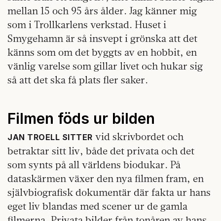
mellan 15 och 95 års ålder. Jag känner mig
som i Trollkarlens verkstad. Huset i
Smygehamn är så insvept i grönska att det
känns som om det byggts av en hobbit, en
vänlig varelse som gillar livet och hukar sig
så att det ska få plats fler saker.
Filmen föds ur bilden
vid skrivbordet och
JAN TROELL SITTER
betraktar sitt liv, både det privata och det
som synts på all världens biodukar. På
dataskärmen växer den nya filmen fram, en
självbiografisk dokumentär där fakta ur hans
eget liv blandas med scener ur de gamla
filmerna. Privata bilder från tonåren av hans