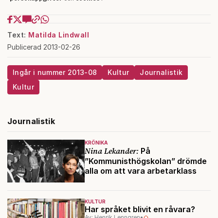
Text:
Matilda Lindwall
Publicerad 2013-02-26
Ingår i nummer 2013-08
Kultur
Journalistik
Kultur
Journalistik
KRÖNIKA
Nina Lekander:
På
”Kommunisthögskolan” drömde
alla om att vara arbetarklass
KULTUR
Har språket blivit en råvara?
Av: Henrik Lenngren
•