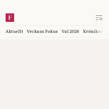
Aktuellt
Veckans Fokus
Val 2026
Krönikor
K